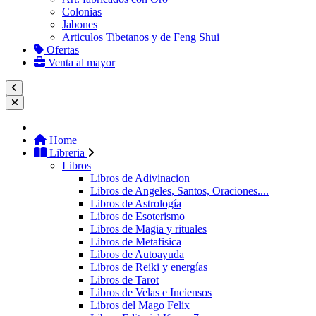
Colonias
Jabones
Articulos Tibetanos y de Feng Shui
Ofertas
Venta al mayor
Home
Libreria
Libros
Libros de Adivinacion
Libros de Angeles, Santos, Oraciones....
Libros de Astrología
Libros de Esoterismo
Libros de Magia y rituales
Libros de Metafisica
Libros de Autoayuda
Libros de Reiki y energías
Libros de Tarot
Libros de Velas e Inciensos
Libros del Mago Felix