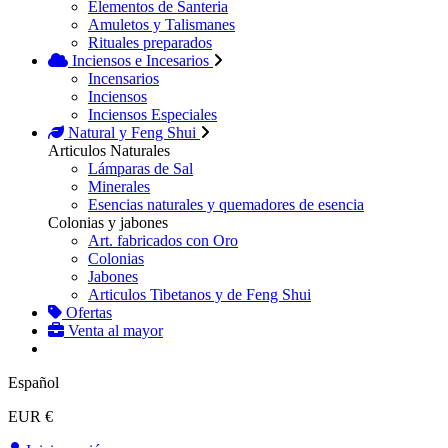
Elementos de Santeria
Amuletos y Talismanes
Rituales preparados
Inciensos e Incesarios
Incensarios
Inciensos
Inciensos Especiales
Natural y Feng Shui
Articulos Naturales
Lámparas de Sal
Minerales
Esencias naturales y quemadores de esencia
Colonias y jabones
Art. fabricados con Oro
Colonias
Jabones
Articulos Tibetanos y de Feng Shui
Ofertas
Venta al mayor
Español
EUR €