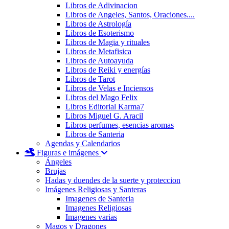
Libros de Adivinacion
Libros de Angeles, Santos, Oraciones....
Libros de Astrología
Libros de Esoterismo
Libros de Magia y rituales
Libros de Metafisica
Libros de Autoayuda
Libros de Reiki y energías
Libros de Tarot
Libros de Velas e Inciensos
Libros del Mago Felix
Libros Editorial Karma7
Libros Miguel G. Aracil
Libros perfumes, esencias aromas
Libros de Santeria
Agendas y Calendarios
Figuras e imágenes
Ángeles
Brujas
Hadas y duendes de la suerte y proteccion
Imágenes Religiosas y Santeras
Imagenes de Santeria
Imagenes Religiosas
Imagenes varias
Magos y Dragones