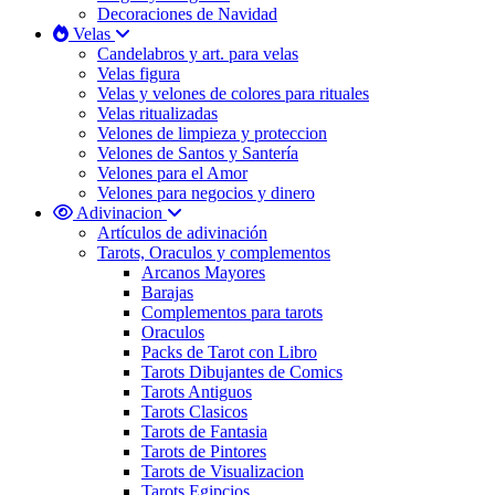
Decoraciones de Navidad
Velas
Candelabros y art. para velas
Velas figura
Velas y velones de colores para rituales
Velas ritualizadas
Velones de limpieza y proteccion
Velones de Santos y Santería
Velones para el Amor
Velones para negocios y dinero
Adivinacion
Artículos de adivinación
Tarots, Oraculos y complementos
Arcanos Mayores
Barajas
Complementos para tarots
Oraculos
Packs de Tarot con Libro
Tarots Dibujantes de Comics
Tarots Antiguos
Tarots Clasicos
Tarots de Fantasia
Tarots de Pintores
Tarots de Visualizacion
Tarots Egipcios