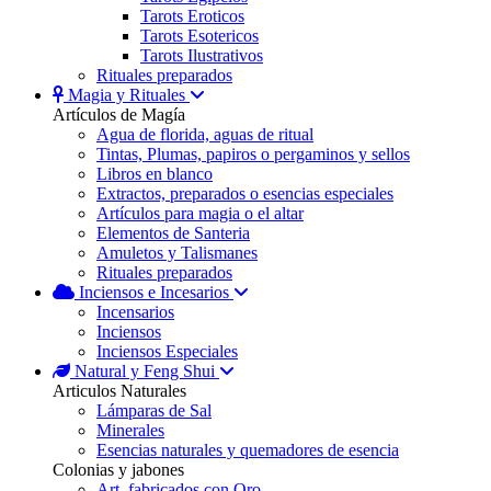
Tarots Eroticos
Tarots Esotericos
Tarots Ilustrativos
Rituales preparados
Magia y Rituales
Artículos de Magía
Agua de florida, aguas de ritual
Tintas, Plumas, papiros o pergaminos y sellos
Libros en blanco
Extractos, preparados o esencias especiales
Artículos para magia o el altar
Elementos de Santeria
Amuletos y Talismanes
Rituales preparados
Inciensos e Incesarios
Incensarios
Inciensos
Inciensos Especiales
Natural y Feng Shui
Articulos Naturales
Lámparas de Sal
Minerales
Esencias naturales y quemadores de esencia
Colonias y jabones
Art. fabricados con Oro