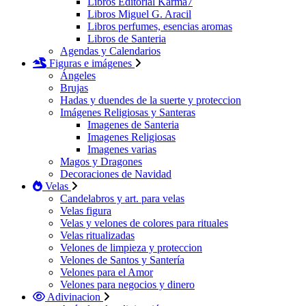
Libros Editorial Karma7
Libros Miguel G. Aracil
Libros perfumes, esencias aromas
Libros de Santeria
Agendas y Calendarios
Figuras e imágenes
Ángeles
Brujas
Hadas y duendes de la suerte y proteccion
Imágenes Religiosas y Santeras
Imagenes de Santeria
Imagenes Religiosas
Imagenes varias
Magos y Dragones
Decoraciones de Navidad
Velas
Candelabros y art. para velas
Velas figura
Velas y velones de colores para rituales
Velas ritualizadas
Velones de limpieza y proteccion
Velones de Santos y Santería
Velones para el Amor
Velones para negocios y dinero
Adivinacion