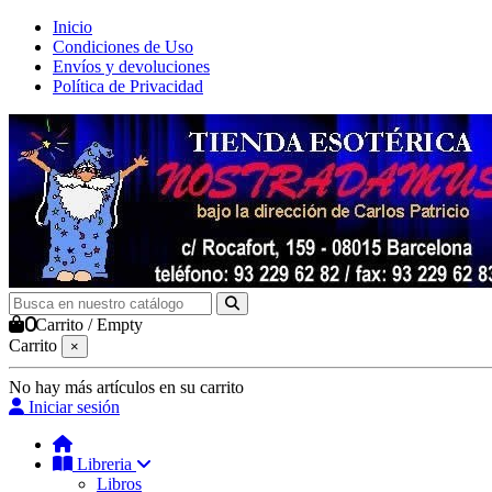
Inicio
Condiciones de Uso
Envíos y devoluciones
Política de Privacidad
0
Carrito
/
Empty
Carrito
×
No hay más artículos en su carrito
Iniciar sesión
Libreria
Libros