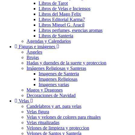
Libros de Tarot
Libros de Velas e Inciensos
Libros del Mago Felix
Libros Editorial Karma7
Libros Miguel G. Aracil
Libros perfumes, esencias aromas
Libros de Santeria
Agendas y Calendarios
Figuras e imágenes
Ángeles
Brujas
Hadas y duendes de la suerte y proteccion
Imágenes Religiosas y Santeras
Imagenes de Santeria
Imagenes Religiosas
Imagenes varias
Magos y Dragones
Decoraciones de Navidad
Velas
Candelabros y art. para velas
Velas figura
Velas y velones de colores para rituales
Velas ritualizadas
Velones de limpieza y proteccion
Velones de Santos y Santería