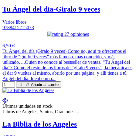
Tu Ángel del día-Giralo 9 veces
Varios libros
9788415215073
27 opiniones
6,50 €
Tu Ángel del día (Gíralo 9 veces) Como no, aquí te ofrecemos el
libro de “gíralo 9 veces” más famoso, más conocido, y más
utilizado….Quien no conoce al bestseller de ventas, “Tu Ángel del
día”? Como el resto de los libros de “gíralo 9 veces”, la mecánica es
el dar 9 vueltas al mismo, abrirlo por una página, y allí tienes a tú
Ángel del día. Ideal como...
Añadir al carrito
Últimas unidades en stock
Libros de Angeles, Santos, Oraciones....
La Biblia de los Angeles