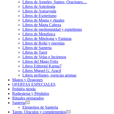
Libros de Angeles, Santos, Oraciones....
Libros de Astrología
Libros de Autoayuda
Libros de Esoterismo
Libros de Magia y rituales
Libros de Marta Cabeza
Libros de mediumnidad y espiritismo
Libros de Metafisica
Libros de Mitologia y Fantasia
Libros de Reiki y energías
Libros de Santeria
Libros de Tarot
Libros de Velas e Inciensos
Libros del Mago Felix
Libros Editorial Karma7
Libros Miguel G. Aracil
Libros perfumes, esencias aromas
Magos y Dragones
OFERTAS ESPECIALES
Pedidos tienda
Radiestesia y Péndulos
Rituales preparados
Santeria
Elementos de Santeria
Tarots, Oraculos y complementos