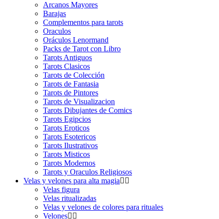
Arcanos Mayores
Barajas
Complementos para tarots
Oraculos
Oráculos Lenormand
Packs de Tarot con Libro
Tarots Antiguos
Tarots Clasicos
Tarots de Colección
Tarots de Fantasia
Tarots de Pintores
Tarots de Visualizacion
Tarots Dibujantes de Comics
Tarots Egipcios
Tarots Eroticos
Tarots Esotericos
Tarots Ilustrativos
Tarots Misticos
Tarots Modernos
Tarots y Oraculos Religiosos
Velas y velones para alta magia
Velas figura
Velas ritualizadas
Velas y velones de colores para rituales
Velones