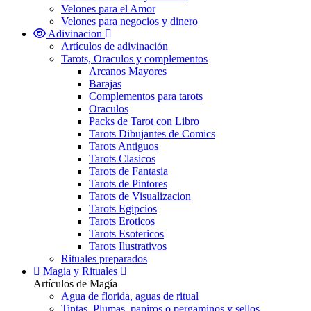
Velones para el Amor
Velones para negocios y dinero
Adivinacion
Artículos de adivinación
Tarots, Oraculos y complementos
Arcanos Mayores
Barajas
Complementos para tarots
Oraculos
Packs de Tarot con Libro
Tarots Dibujantes de Comics
Tarots Antiguos
Tarots Clasicos
Tarots de Fantasia
Tarots de Pintores
Tarots de Visualizacion
Tarots Egipcios
Tarots Eroticos
Tarots Esotericos
Tarots Ilustrativos
Rituales preparados
Magia y Rituales
Artículos de Magía
Agua de florida, aguas de ritual
Tintas, Plumas, papiros o pergaminos y sellos