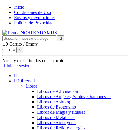
Inicio
Condiciones de Uso
Envíos y devoluciones
Política de Privacidad
0
Carrito
/
Empty
Carrito
×
No hay más artículos en su carrito
Iniciar sesión
Libreria
Libros
Libros de Adivinacion
Libros de Angeles, Santos, Oraciones....
Libros de Astrología
Libros de Esoterismo
Libros de Magia y rituales
Libros de Metafisica
Libros de Autoayuda
Libros de Reiki y energías