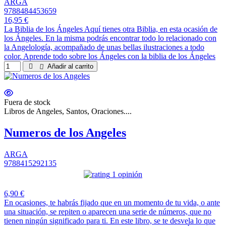
ARGA
9788484453659
16,95 €
La Biblia de los Ángeles Aquí tienes otra Biblia, en esta ocasión de
los Ángeles. En la misma podrás encontrar todo lo relacionado con
la Angelología, acompañado de unas bellas ilustraciones a todo
color. Aprende todo sobre los Ángeles con la biblia de los Ángeles
Añadir al carrito
Fuera de stock
Libros de Angeles, Santos, Oraciones....
Numeros de los Angeles
ARGA
9788415292135
1 opinión
6,90 €
En ocasiones, te habrás fijado que en un momento de tu vida, o ante
una situación, se repiten o aparecen una serie de números, que no
tienen ningún significado para ti. En este libro, se te desvela lo que