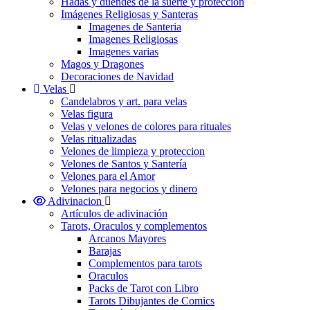
Hadas y duendes de la suerte y proteccion
Imágenes Religiosas y Santeras
Imagenes de Santeria
Imagenes Religiosas
Imagenes varias
Magos y Dragones
Decoraciones de Navidad
Velas
Candelabros y art. para velas
Velas figura
Velas y velones de colores para rituales
Velas ritualizadas
Velones de limpieza y proteccion
Velones de Santos y Santería
Velones para el Amor
Velones para negocios y dinero
Adivinacion
Artículos de adivinación
Tarots, Oraculos y complementos
Arcanos Mayores
Barajas
Complementos para tarots
Oraculos
Packs de Tarot con Libro
Tarots Dibujantes de Comics