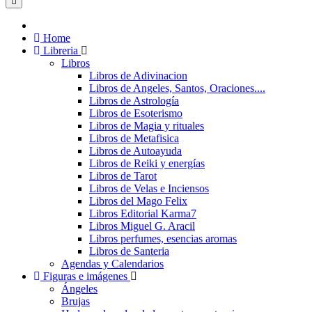
Home
Libreria
Libros
Libros de Adivinacion
Libros de Angeles, Santos, Oraciones....
Libros de Astrología
Libros de Esoterismo
Libros de Magia y rituales
Libros de Metafisica
Libros de Autoayuda
Libros de Reiki y energías
Libros de Tarot
Libros de Velas e Inciensos
Libros del Mago Felix
Libros Editorial Karma7
Libros Miguel G. Aracil
Libros perfumes, esencias aromas
Libros de Santeria
Agendas y Calendarios
Figuras e imágenes
Ángeles
Brujas