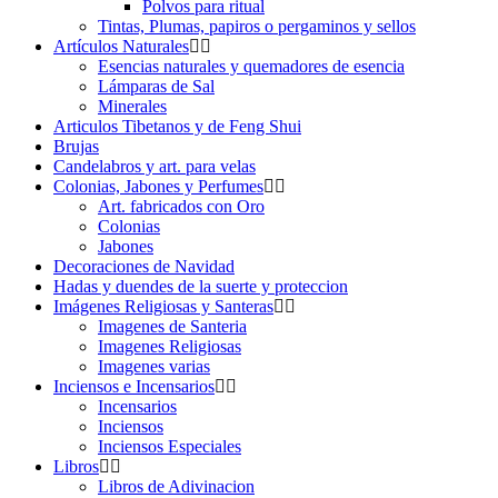
Polvos para ritual
Tintas, Plumas, papiros o pergaminos y sellos
Artículos Naturales
Esencias naturales y quemadores de esencia
Lámparas de Sal
Minerales
Articulos Tibetanos y de Feng Shui
Brujas
Candelabros y art. para velas
Colonias, Jabones y Perfumes
Art. fabricados con Oro
Colonias
Jabones
Decoraciones de Navidad
Hadas y duendes de la suerte y proteccion
Imágenes Religiosas y Santeras
Imagenes de Santeria
Imagenes Religiosas
Imagenes varias
Inciensos e Incensarios
Incensarios
Inciensos
Inciensos Especiales
Libros
Libros de Adivinacion