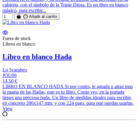
cubierta, con el símbolo de la Triple Diosa. Es un libro en blanco
mágico, para escribir...
Añadir al carrito
Fuera de stock
Libros en blanco
Libro en blanco Hada
Lo Scarabeo
JOU09
14,50 €
LIBRO EN BLANCO HADA Si por contra, te agrada o atrae mas
la magia de las Hadas, este es tu libro. Como ves, en la portada
tienes una preciosa hada. Un libro de medidas ideales para escribir,
en concreto 206x147 mm, y con 224 pags. para que puedas usarlas.
View
Pues en este apartado, tienes los libros en blanco, para recordar
las fechas, apuntar tus recetas particulares, usarlo como