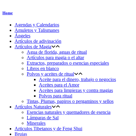
diario.....Como tu quieras
Home
Agendas y Calendarios
Amuletos y Talismanes
Ángeles
Artículos de adivinación
Artículos de Magia
Agua de florida, aguas de ritual
Artículos para magia o el altar
Extractos, preparados o esencias especiales
Libros en blanco
Polvos y aceites de ritual
Aceite para el dinero, trabajo o negocios
Aceites para el Amor
Aceites para limpiezas y contra magias
Polvos para ritual
Tintas, Plumas, papiros o pergaminos y sellos
Artículos Naturales
Esencias naturales y quemadores de esencia
Lámparas de Sal
Minerales
Articulos Tibetanos y de Feng Shui
Brujas