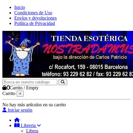
Inicio
Condiciones de Uso
Envíos y devoluciones
Política de Privacidad
0
Carrito
/
Empty
Carrito
×
No hay más artículos en su carrito
Iniciar sesión
Libreria
Libros