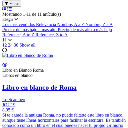
Filtrar
Mostrando 1-11 de 11 artículo(s)
Elegir
Los más vendidos
Relevancia
Nombre, A a Z
Nombre, Z a A
Precio: de más bajo a más alto
Precio, de más alto a más bajo
Reference, A to Z
Reference, Z to A
11
12
24
36
Show all
Libro en Blanco Roma
Libros en blanco
Libro en blanco de Roma
Lo Scarabeo
JOU19
8,95 €
Si te agrada la antigua Roma, no puede faltarte este libro en blanco,
aunque tiene líneas horizontales para facilitar la escritura. Es también
conocido como un libro en el cual puedes hacer tu propio Grimorio