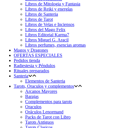
Libros de Mitologia y Fantasia
Libros de Reiki y energías
Libros de Santeria
Libros de Tarot
Libros de Velas e Inciensos
Libros del Mago Felix
Libros Editorial Karma7
Libros Miguel G. Aracil
Libros perfumes, esencias aromas
Magos y Dragones
OFERTAS ESPECIALES
Pedidos tienda
Radiestesia y Péndulos
Rituales preparados
Santeria
Elementos de Santeria
Tarots, Oraculos y complementos
Arcanos Mayores
Barajas
Complementos para tarots
Oraculos
Oráculos Lenormand
Packs de Tarot con Libro
Tarots Antiguos
Tarots Clasicos