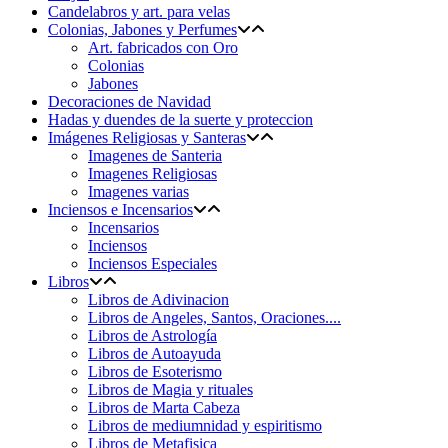
Candelabros y art. para velas
Colonias, Jabones y Perfumes
Art. fabricados con Oro
Colonias
Jabones
Decoraciones de Navidad
Hadas y duendes de la suerte y proteccion
Imágenes Religiosas y Santeras
Imagenes de Santeria
Imagenes Religiosas
Imagenes varias
Inciensos e Incensarios
Incensarios
Inciensos
Inciensos Especiales
Libros
Libros de Adivinacion
Libros de Angeles, Santos, Oraciones....
Libros de Astrología
Libros de Autoayuda
Libros de Esoterismo
Libros de Magia y rituales
Libros de Marta Cabeza
Libros de mediumnidad y espiritismo
Libros de Metafisica