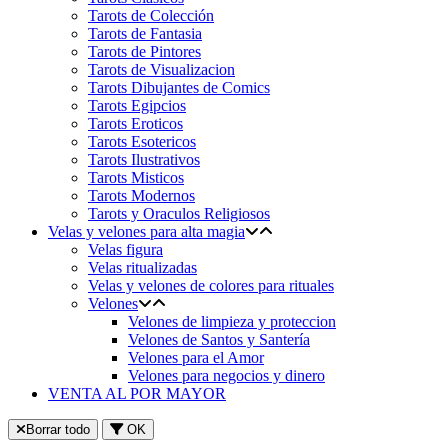
Tarots de Colección
Tarots de Fantasia
Tarots de Pintores
Tarots de Visualizacion
Tarots Dibujantes de Comics
Tarots Egipcios
Tarots Eroticos
Tarots Esotericos
Tarots Ilustrativos
Tarots Misticos
Tarots Modernos
Tarots y Oraculos Religiosos
Velas y velones para alta magia
Velas figura
Velas ritualizadas
Velas y velones de colores para rituales
Velones
Velones de limpieza y proteccion
Velones de Santos y Santería
Velones para el Amor
Velones para negocios y dinero
VENTA AL POR MAYOR
Borrar todo
OK