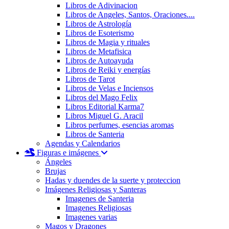
Libros de Adivinacion
Libros de Angeles, Santos, Oraciones....
Libros de Astrología
Libros de Esoterismo
Libros de Magia y rituales
Libros de Metafisica
Libros de Autoayuda
Libros de Reiki y energías
Libros de Tarot
Libros de Velas e Inciensos
Libros del Mago Felix
Libros Editorial Karma7
Libros Miguel G. Aracil
Libros perfumes, esencias aromas
Libros de Santeria
Agendas y Calendarios
Figuras e imágenes
Ángeles
Brujas
Hadas y duendes de la suerte y proteccion
Imágenes Religiosas y Santeras
Imagenes de Santeria
Imagenes Religiosas
Imagenes varias
Magos y Dragones