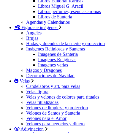
Libros Editorial Karma7
Libros Miguel G. Aracil
Libros perfumes, esencias aromas
Libros de Santeria
Agendas y Calendarios
Figuras e imágenes
Ángeles
Brujas
Hadas y duendes de la suerte y proteccion
Imágenes Religiosas y Santeras
Imagenes de Santeria
Imagenes Religiosas
Imagenes varias
Magos y Dragones
Decoraciones de Navidad
Velas
Candelabros y art. para velas
Velas figura
Velas y velones de colores para rituales
Velas ritualizadas
Velones de limpieza y proteccion
Velones de Santos y Santería
Velones para el Amor
Velones para negocios y dinero
Adivinacion