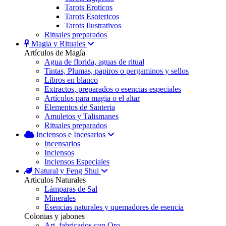
Tarots Eroticos
Tarots Esotericos
Tarots Ilustrativos
Rituales preparados
Magia y Rituales
Artículos de Magía
Agua de florida, aguas de ritual
Tintas, Plumas, papiros o pergaminos y sellos
Libros en blanco
Extractos, preparados o esencias especiales
Artículos para magia o el altar
Elementos de Santeria
Amuletos y Talismanes
Rituales preparados
Inciensos e Incesarios
Incensarios
Inciensos
Inciensos Especiales
Natural y Feng Shui
Articulos Naturales
Lámparas de Sal
Minerales
Esencias naturales y quemadores de esencia
Colonias y jabones
Art. fabricados con Oro