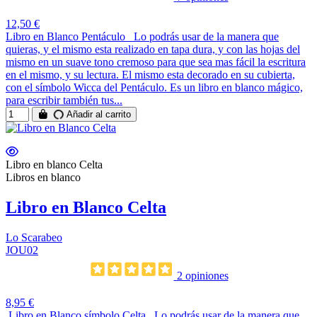
12,50 €
Libro en Blanco Pentáculo Lo podrás usar de la manera que
quieras, y el mismo esta realizado en tapa dura, y con las hojas del
mismo en un suave tono cremoso para que sea mas fácil la escritura
en el mismo, y su lectura. El mismo esta decorado en su cubierta,
con el símbolo Wicca del Pentáculo. Es un libro en blanco mágico,
para escribir también tus...
Añadir al carrito
Libro en blanco Celta
Libros en blanco
Libro en Blanco Celta
Lo Scarabeo
JOU02
2 opiniones
8,95 €
Libro en Blanco símbolo Celta Lo podrás usar de la manera que