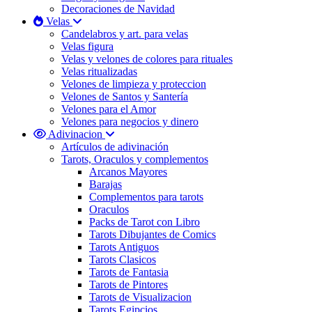
Decoraciones de Navidad
Velas
Candelabros y art. para velas
Velas figura
Velas y velones de colores para rituales
Velas ritualizadas
Velones de limpieza y proteccion
Velones de Santos y Santería
Velones para el Amor
Velones para negocios y dinero
Adivinacion
Artículos de adivinación
Tarots, Oraculos y complementos
Arcanos Mayores
Barajas
Complementos para tarots
Oraculos
Packs de Tarot con Libro
Tarots Dibujantes de Comics
Tarots Antiguos
Tarots Clasicos
Tarots de Fantasia
Tarots de Pintores
Tarots de Visualizacion
Tarots Egipcios