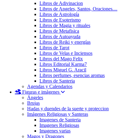
Libros de Adivinacion
Libros de Angeles, Santos, Oraciones....
Libros de Astrología
Libros de Esoterismo
Libros de Magia y rituales
Libros de Metafisica
Libros de Autoayuda
Libros de Reiki y energías
Libros de Tarot
Libros de Velas e Inciensos
Libros del Mago Felix
Libros Editorial Karma7
Libros Miguel G. Aracil
Libros perfumes, esencias aromas
Libros de Santeria
Agendas y Calendarios
Figuras e imágenes
Ángeles
Brujas
Hadas y duendes de la suerte y proteccion
Imágenes Religiosas y Santeras
Imagenes de Santeria
Imagenes Religiosas
Imagenes varias
Magos y Dragones