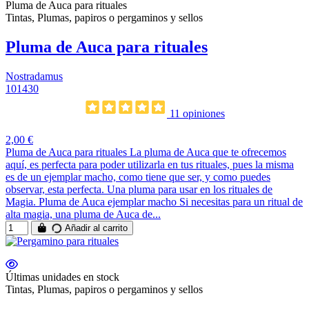
Pluma de Auca para rituales
Tintas, Plumas, papiros o pergaminos y sellos
Pluma de Auca para rituales
Nostradamus
101430
11 opiniones
2,00 €
Pluma de Auca para rituales La pluma de Auca que te ofrecemos
aquí, es perfecta para poder utilizarla en tus rituales, pues la misma
es de un ejemplar macho, como tiene que ser, y como puedes
observar, esta perfecta. Una pluma para usar en los rituales de
Magia. Pluma de Auca ejemplar macho Si necesitas para un ritual de
alta magia, una pluma de Auca de...
Añadir al carrito
Últimas unidades en stock
Tintas, Plumas, papiros o pergaminos y sellos