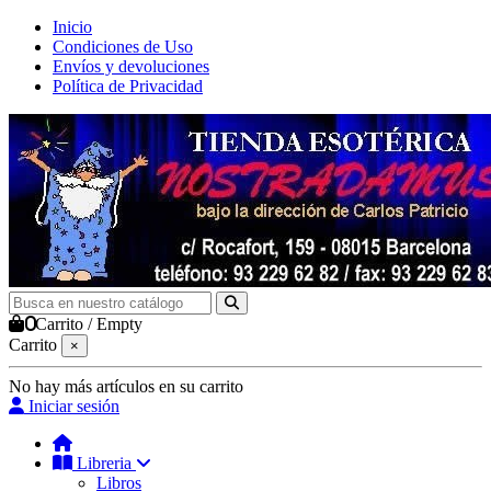
Inicio
Condiciones de Uso
Envíos y devoluciones
Política de Privacidad
0
Carrito
/
Empty
Carrito
×
No hay más artículos en su carrito
Iniciar sesión
Libreria
Libros