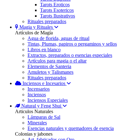
Tarots Eroticos
Tarots Esotericos
Tarots Ilustrativos
Rituales preparados
Magia y Rituales
Artículos de Magía
Agua de florida, aguas de ritual
Tintas, Plumas, papiros o pergaminos y sellos
Libros en blanco
Extractos, preparados o esencias especiales
Artículos para magia o el altar
Elementos de Santeria
Amuletos y Talismanes
Rituales preparados
Inciensos e Incesarios
Incensarios
Inciensos
Inciensos Especiales
Natural y Feng Shui
Articulos Naturales
Lámparas de Sal
Minerales
Esencias naturales y quemadores de esencia
Colonias y jabones
Art. fabricados con Oro