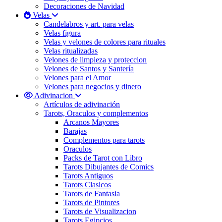
Decoraciones de Navidad
Velas
Candelabros y art. para velas
Velas figura
Velas y velones de colores para rituales
Velas ritualizadas
Velones de limpieza y proteccion
Velones de Santos y Santería
Velones para el Amor
Velones para negocios y dinero
Adivinacion
Artículos de adivinación
Tarots, Oraculos y complementos
Arcanos Mayores
Barajas
Complementos para tarots
Oraculos
Packs de Tarot con Libro
Tarots Dibujantes de Comics
Tarots Antiguos
Tarots Clasicos
Tarots de Fantasia
Tarots de Pintores
Tarots de Visualizacion
Tarots Egipcios