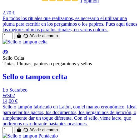
1 opinión
2,70 €
En todos los rituales que realizamos, es necesario el utilizar una
pluma para escribir en los pergaminos o los papiros. Pues aqui tienes
las mejores plumas para tus rituales, en varios colores.
Añadir al carrito
Sello Celta
Tintas, Plumas, papiros o pergaminos y sellos
Sello o tampon celta
Lo Scarabeo
WS02
14,00 €
Sello o tampón fabricado en Latón, con el mango ergonómico. Ideal
para sellar tus pactos, los documentos, los pergaminos de petición, o
simplemente dar un toque diferente. Con el sello, viene lacre, que
podremos usar durante bastantes ocasiones.
Añadir al carrito