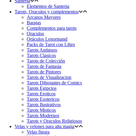
Santeria
Elementos de Santeria
Tarots, Oraculos y complementos
Arcanos Mayores
Barajas
Complementos para tarots
Oraculos
Oráculos Lenormand
Packs de Tarot con Libro
Tarots Antiguos
Tarots Clasicos
Tarots de Colección
Tarots de Fantasia
Tarots de Pintores
Tarots de Visualizacion
Tarots Dibujantes de Comics
Tarots Egipcios
Tarots Eroticos
Tarots Esotericos
Tarots Ilustrativos
Tarots Misticos
Tarots Modernos
Tarots y Oraculos Religiosos
Velas y velones para alta magia
Velas figura