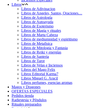
Inciensos Especiales
Libros
Libros de Adivinacion
Libros de Angeles, Santos, Oraciones....
Libros de Astrología
Libros de Autoayuda
Libros de Esoterismo
Libros de Magia y rituales
Libros de Marta Cabeza
Libros de mediumnidad y espiritismo
Libros de Metafisica
Libros de Mitologia y Fantasia
Libros de Reiki y energías
Libros de Santeria
Libros de Tarot
Libros de Velas e Inciensos
Libros del Mago Felix
Libros Editorial Karma7
Libros Miguel G. Aracil
Libros perfumes, esencias aromas
Magos y Dragones
OFERTAS ESPECIALES
Pedidos tienda
Radiestesia y Péndulos
Rituales preparados