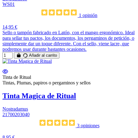
WS01
1 opinión
14,95 €
Sello o tampón fabricado en Latón, con el mango ergonómico. Ideal
para sellar tus pactos, los documentos, los pergaminos de petición, o
simplemente dar un toque diferente. Con el sello, viene lacre, que
podremos usar durante bastantes ocasiones.
Añadir al carrito
Tinta de Ritual
Tintas, Plumas, papiros o pergaminos y sellos
Tinta Magica de Ritual
Nostradamus
21700203040
3 opiniones
8,95 €