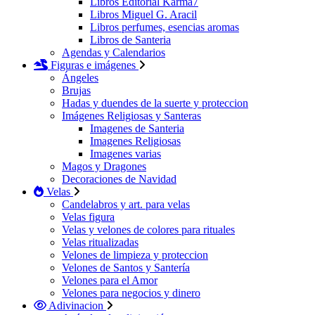
Libros Editorial Karma7
Libros Miguel G. Aracil
Libros perfumes, esencias aromas
Libros de Santeria
Agendas y Calendarios
Figuras e imágenes
Ángeles
Brujas
Hadas y duendes de la suerte y proteccion
Imágenes Religiosas y Santeras
Imagenes de Santeria
Imagenes Religiosas
Imagenes varias
Magos y Dragones
Decoraciones de Navidad
Velas
Candelabros y art. para velas
Velas figura
Velas y velones de colores para rituales
Velas ritualizadas
Velones de limpieza y proteccion
Velones de Santos y Santería
Velones para el Amor
Velones para negocios y dinero
Adivinacion