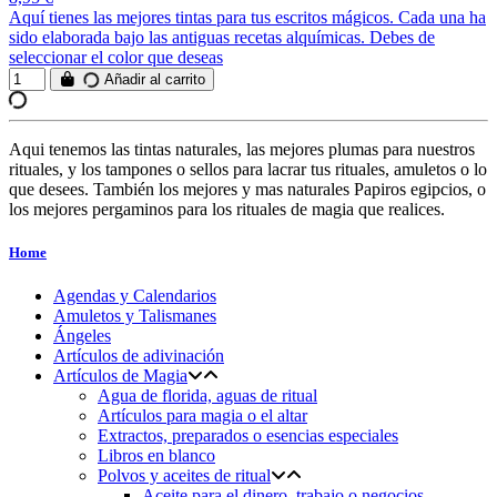
Aquí tienes las mejores tintas para tus escritos mágicos. Cada una ha
sido elaborada bajo las antiguas recetas alquímicas. Debes de
seleccionar el color que deseas
Añadir al carrito
Aqui tenemos las tintas naturales, las mejores plumas para nuestros
rituales, y los tampones o sellos para lacrar tus rituales, amuletos o lo
que desees. También los mejores y mas naturales Papiros egipcios, o
los mejores pergaminos para los rituales de magia que realices.
Home
Agendas y Calendarios
Amuletos y Talismanes
Ángeles
Artículos de adivinación
Artículos de Magia
Agua de florida, aguas de ritual
Artículos para magia o el altar
Extractos, preparados o esencias especiales
Libros en blanco
Polvos y aceites de ritual
Aceite para el dinero, trabajo o negocios