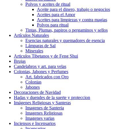
Polvos y aceites de ritual
Aceite para el dinero, trabajo o negocios
Aceites para el Amor
Aceites para limpiezas y contra magias
Polvos para ritual
Tintas, Plumas, papiros o pergaminos y sellos
Artículos Naturales
Esencias naturales y quemadores de esencia
Lámparas de Sal
Minerales
Articulos Tibetanos y de Feng Shui
Brujas
Candelabros y art. para velas
Colonias, Jabones y Perfumes
Art. fabricados con Oro
Colonias
Jabones
Decoraciones de Navidad
Hadas y duendes de la suerte y proteccion
Imágenes Religiosas y Santeras
Imagenes de Santeria
Imagenes Religiosas
Imagenes varias
Inciensos e Incensarios
Incensarios