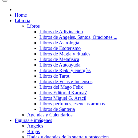
Home
Libreria
Libros
Libros de Adivinacion
Libros de Angeles, Santos, Oraciones....
Libros de Astrología
Libros de Esoterismo
Libros de Magia y rituales
Libros de Metafisica
Libros de Autoayuda
Libros de Reiki y energías
Libros de Tarot
Libros de Velas e Inciensos
Libros del Mago Felix
Libros Editorial Karma7
Libros Miguel G. Aracil
Libros perfumes, esencias aromas
Libros de Santeria
Agendas y Calendarios
Figuras e imágenes
Ángeles
Brujas
Hadas y duendes de la suerte y proteccion