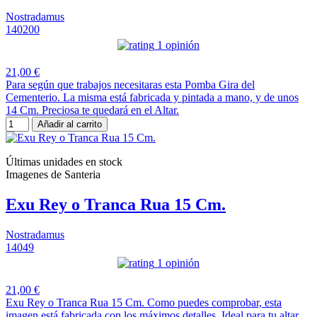
Nostradamus
140200
1 opinión
21,00 €
Para según que trabajos necesitaras esta Pomba Gira del
Cementerio. La misma está fabricada y pintada a mano, y de unos
14 Cm. Preciosa te quedará en el Altar.
Añadir al carrito
Últimas unidades en stock
Imagenes de Santeria
Exu Rey o Tranca Rua 15 Cm.
Nostradamus
14049
1 opinión
21,00 €
Exu Rey o Tranca Rua 15 Cm. Como puedes comprobar, esta
imagen está fabricada con los máximos detalles. Ideal para tu altar