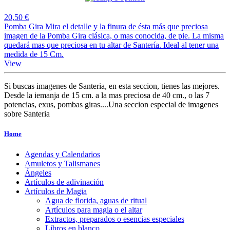
20,50 €
Pomba Gira Mira el detalle y la finura de ésta más que preciosa
imagen de la Pomba Gira clásica, o mas conocida, de pie. La misma
quedará mas que preciosa en tu altar de Santería. Ideal al tener una
medida de 15 Cm.
View
Si buscas imagenes de Santeria, en esta seccion, tienes las mejores.
Desde la iemanja de 15 cm. a la mas preciosa de 40 cm., o las 7
potencias, exus, pombas giras....Una seccion especial de imagenes
sobre Santeria
Home
Agendas y Calendarios
Amuletos y Talismanes
Ángeles
Artículos de adivinación
Artículos de Magia
Agua de florida, aguas de ritual
Artículos para magia o el altar
Extractos, preparados o esencias especiales
Libros en blanco