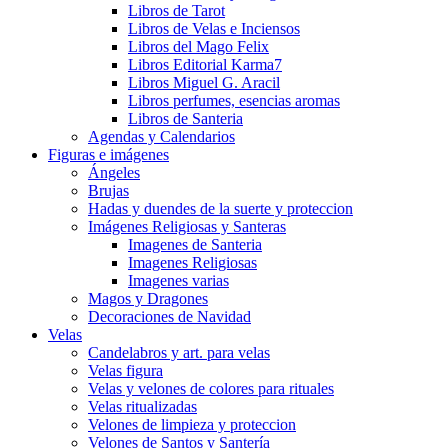
Libros de Tarot
Libros de Velas e Inciensos
Libros del Mago Felix
Libros Editorial Karma7
Libros Miguel G. Aracil
Libros perfumes, esencias aromas
Libros de Santeria
Agendas y Calendarios
Figuras e imágenes
Ángeles
Brujas
Hadas y duendes de la suerte y proteccion
Imágenes Religiosas y Santeras
Imagenes de Santeria
Imagenes Religiosas
Imagenes varias
Magos y Dragones
Decoraciones de Navidad
Velas
Candelabros y art. para velas
Velas figura
Velas y velones de colores para rituales
Velas ritualizadas
Velones de limpieza y proteccion
Velones de Santos y Santería