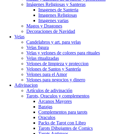
Imágenes Religiosas y Santeras
Imagenes de Santeria
Imagenes Religiosas
Imagenes varias
Magos y Dragones
Decoraciones de Navidad
Velas
Candelabros y art. para velas
Velas figura
Velas y velones de colores para rituales
Velas ritualizadas
Velones de limpieza y proteccion
Velones de Santos y Santería
Velones para el Amor
Velones para negocios y dinero
Adivinacion
Artículos de adivinación
Tarots, Oraculos y complementos
Arcanos Mayores
Barajas
Complementos para tarots
Oraculos
Packs de Tarot con Libro
Tarots Dibujantes de Comics
Tarots Antiguos