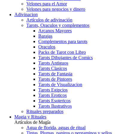
Velones para el Amor
Velones para negocios y dinero
Adivinacion
Artículos de adivinación
Tarots, Oraculos y complementos
Arcanos Mayores
Barajas
Complementos para tarots
Oraculos
Packs de Tarot con Libro
Tarots Dibujantes de Comics
Tarots Antiguos
Tarots Clasicos
Tarots de Fantasia
Tarots de Pintores
Tarots de Visualizacion
Tarots Egipcios
Tarots Eroticos
Tarots Esotericos
Tarots Ilustrativos
Rituales preparados
Magia y Rituales
Artículos de Magía
Agua de florida, aguas de ritual
Tintas, Plumas, papiros o pergaminos y sellos