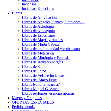
Inciensos
Inciensos Especiales
Libros
Libros de Adivinacion
Libros de Angeles, Santos, Oraciones....
Libros de Astrología
Libros de Autoayuda
Libros de Esoterismo
Libros de Magia y rituales
Libros de Marta Cabeza
Libros de mediumnidad y espiritismo
Libros de Metafisica
Libros de Mitologia y Fantasia
Libros de Reiki y energías
Libros de Santeria
Libros de Tarot
Libros de Velas e Inciensos
Libros del Mago Felix
Libros Editorial Karma7
Libros Miguel G. Aracil
Libros perfumes, esencias aromas
Magos y Dragones
OFERTAS ESPECIALES
Pedidos tienda