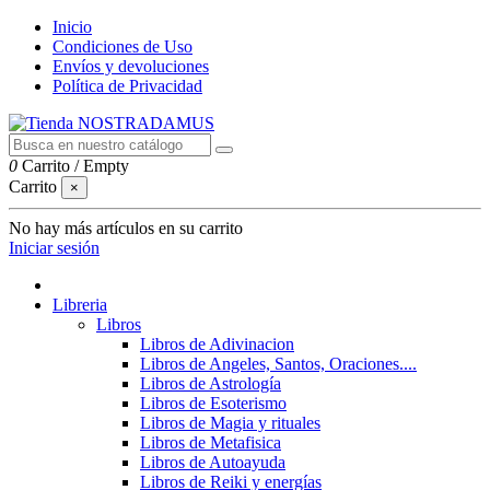
Inicio
Condiciones de Uso
Envíos y devoluciones
Política de Privacidad
0
Carrito
/
Empty
Carrito
×
No hay más artículos en su carrito
Iniciar sesión
Libreria
Libros
Libros de Adivinacion
Libros de Angeles, Santos, Oraciones....
Libros de Astrología
Libros de Esoterismo
Libros de Magia y rituales
Libros de Metafisica
Libros de Autoayuda
Libros de Reiki y energías