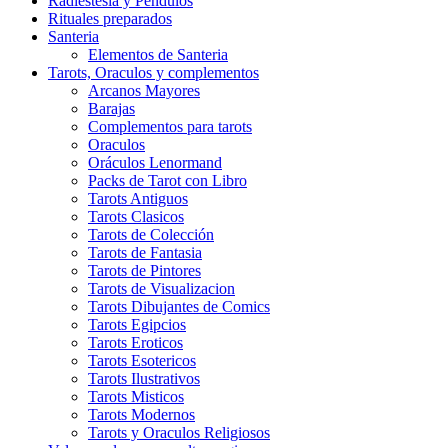
Radiestesia y Péndulos
Rituales preparados
Santeria
Elementos de Santeria
Tarots, Oraculos y complementos
Arcanos Mayores
Barajas
Complementos para tarots
Oraculos
Oráculos Lenormand
Packs de Tarot con Libro
Tarots Antiguos
Tarots Clasicos
Tarots de Colección
Tarots de Fantasia
Tarots de Pintores
Tarots de Visualizacion
Tarots Dibujantes de Comics
Tarots Egipcios
Tarots Eroticos
Tarots Esotericos
Tarots Ilustrativos
Tarots Misticos
Tarots Modernos
Tarots y Oraculos Religiosos