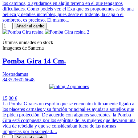
los caminos, o ayudarnos en algún terreno en el que tengamos
dificultades. Como podéis ver, el Exu que os proponemos es de una
belleza y detalles increíbles, pues desde el tridente, la capa o el
sombrero, es precioso. El mismo...
Añadir al carrito
Últimas unidades en stock
Imagenes de Santeria
Pomba Gira 14 Cm.
Nostradamus
8435266026648
2 opiniones
15,00 €
La Pomba Gira es un espíritu que se encuentra íntimamente ligado a
los placeres carnales y su función principal es ayudar a aquellos que
le piden protección. De acuerdo con algunos sacerdotes, la Pomba
Gira está compuesta por los espíritus de las mujeres que llevaron una
vida de rebeldía y que se consideraban fuera de las normas
impuestas por la sociedad....
Añadir al carrito