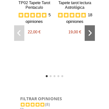
TP02 Tapete Tarot
Tapete tarot lectura
Pentaculo
Astrológica
5
18
opiniones
opiniones
22,00 €
19,00 €
Libro
FILTRAR OPINIONES
(8)