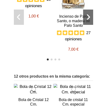
opiniones
Fue
1,00 €
Incienso de Palo
22 Ar
Santo, o madera de
Cla
Palo Santo
27
o
opiniones
7,00 €
12 otros productos en la misma categoría:
Bola de Cristal 12
Bola de cristal 11
Cm.
Cm. especial