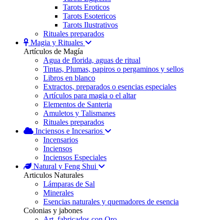
Tarots Eroticos
Tarots Esotericos
Tarots Ilustrativos
Rituales preparados
Magia y Rituales
Artículos de Magía
Agua de florida, aguas de ritual
Tintas, Plumas, papiros o pergaminos y sellos
Libros en blanco
Extractos, preparados o esencias especiales
Artículos para magia o el altar
Elementos de Santeria
Amuletos y Talismanes
Rituales preparados
Inciensos e Incesarios
Incensarios
Inciensos
Inciensos Especiales
Natural y Feng Shui
Articulos Naturales
Lámparas de Sal
Minerales
Esencias naturales y quemadores de esencia
Colonias y jabones
Art. fabricados con Oro