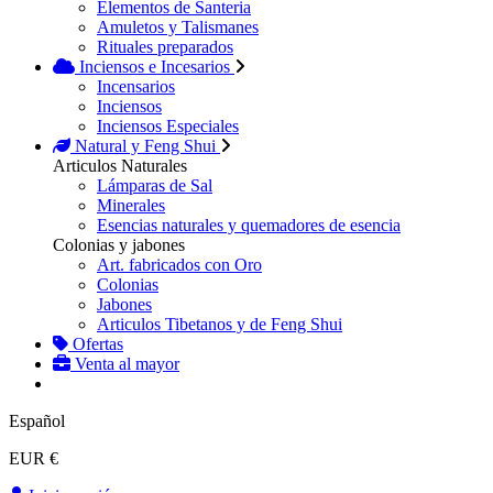
Elementos de Santeria
Amuletos y Talismanes
Rituales preparados
Inciensos e Incesarios
Incensarios
Inciensos
Inciensos Especiales
Natural y Feng Shui
Articulos Naturales
Lámparas de Sal
Minerales
Esencias naturales y quemadores de esencia
Colonias y jabones
Art. fabricados con Oro
Colonias
Jabones
Articulos Tibetanos y de Feng Shui
Ofertas
Venta al mayor
Español
EUR €