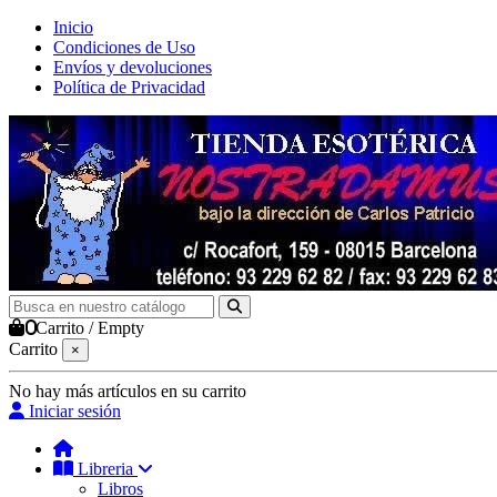
Inicio
Condiciones de Uso
Envíos y devoluciones
Política de Privacidad
0
Carrito
/
Empty
Carrito
×
No hay más artículos en su carrito
Iniciar sesión
Libreria
Libros