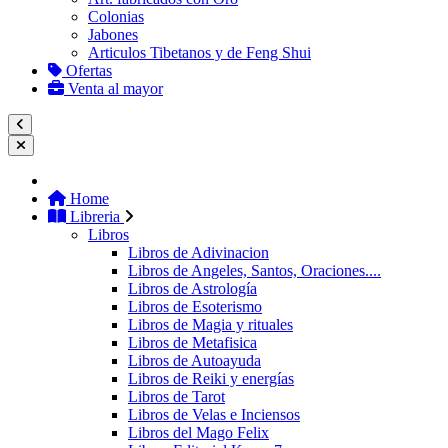
Colonias
Jabones
Articulos Tibetanos y de Feng Shui
Ofertas
Venta al mayor
Home
Libreria
Libros
Libros de Adivinacion
Libros de Angeles, Santos, Oraciones....
Libros de Astrología
Libros de Esoterismo
Libros de Magia y rituales
Libros de Metafisica
Libros de Autoayuda
Libros de Reiki y energías
Libros de Tarot
Libros de Velas e Inciensos
Libros del Mago Felix