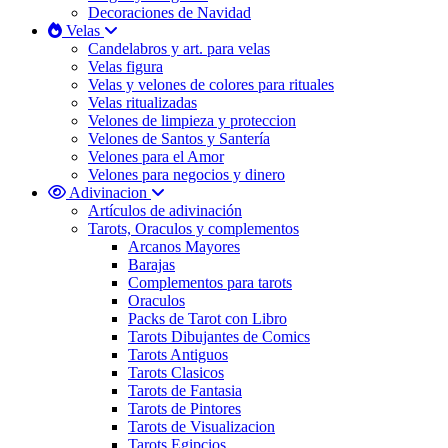
Decoraciones de Navidad
Velas
Candelabros y art. para velas
Velas figura
Velas y velones de colores para rituales
Velas ritualizadas
Velones de limpieza y proteccion
Velones de Santos y Santería
Velones para el Amor
Velones para negocios y dinero
Adivinacion
Artículos de adivinación
Tarots, Oraculos y complementos
Arcanos Mayores
Barajas
Complementos para tarots
Oraculos
Packs de Tarot con Libro
Tarots Dibujantes de Comics
Tarots Antiguos
Tarots Clasicos
Tarots de Fantasia
Tarots de Pintores
Tarots de Visualizacion
Tarots Egipcios