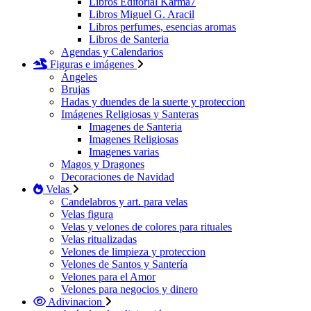
Libros Editorial Karma7
Libros Miguel G. Aracil
Libros perfumes, esencias aromas
Libros de Santeria
Agendas y Calendarios
Figuras e imágenes
Ángeles
Brujas
Hadas y duendes de la suerte y proteccion
Imágenes Religiosas y Santeras
Imagenes de Santeria
Imagenes Religiosas
Imagenes varias
Magos y Dragones
Decoraciones de Navidad
Velas
Candelabros y art. para velas
Velas figura
Velas y velones de colores para rituales
Velas ritualizadas
Velones de limpieza y proteccion
Velones de Santos y Santería
Velones para el Amor
Velones para negocios y dinero
Adivinacion