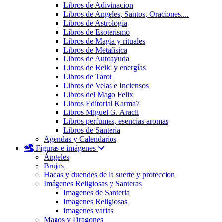
Libros de Adivinacion
Libros de Angeles, Santos, Oraciones....
Libros de Astrología
Libros de Esoterismo
Libros de Magia y rituales
Libros de Metafisica
Libros de Autoayuda
Libros de Reiki y energías
Libros de Tarot
Libros de Velas e Inciensos
Libros del Mago Felix
Libros Editorial Karma7
Libros Miguel G. Aracil
Libros perfumes, esencias aromas
Libros de Santeria
Agendas y Calendarios
Figuras e imágenes
Ángeles
Brujas
Hadas y duendes de la suerte y proteccion
Imágenes Religiosas y Santeras
Imagenes de Santeria
Imagenes Religiosas
Imagenes varias
Magos y Dragones