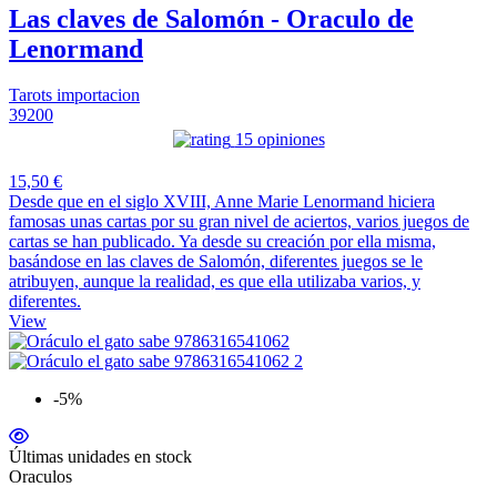
Las claves de Salomón - Oraculo de
Lenormand
Tarots importacion
39200
15 opiniones
15,50 €
Desde que en el siglo XVIII, Anne Marie Lenormand hiciera
famosas unas cartas por su gran nivel de aciertos, varios juegos de
cartas se han publicado. Ya desde su creación por ella misma,
basándose en las claves de Salomón, diferentes juegos se le
atribuyen, aunque la realidad, es que ella utilizaba varios, y
diferentes.
View
-5%
Últimas unidades en stock
Oraculos