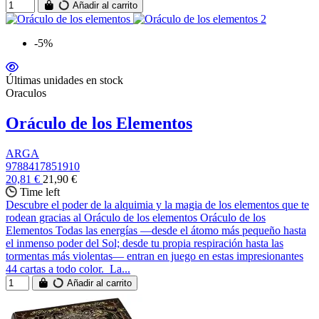
Añadir al carrito
-5%
Últimas unidades en stock
Oraculos
Oráculo de los Elementos
ARGA
9788417851910
20,81 €
21,90 €
Time left
Descubre el poder de la alquimia y la magia de los elementos que te
rodean gracias al Oráculo de los elementos Oráculo de los
Elementos Todas las energías —desde el átomo más pequeño hasta
el inmenso poder del Sol; desde tu propia respiración hasta las
tormentas más violentas— entran en juego en estas impresionantes
44 cartas a todo color. La...
Añadir al carrito