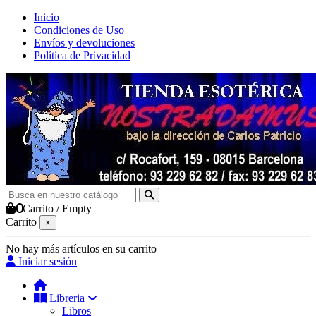
Inicio
Condiciones de Uso
Envíos y devoluciones
Política de Privacidad
0
Carrito
/
Empty
Carrito
×
No hay más artículos en su carrito
Iniciar sesión
Libreria
Libros