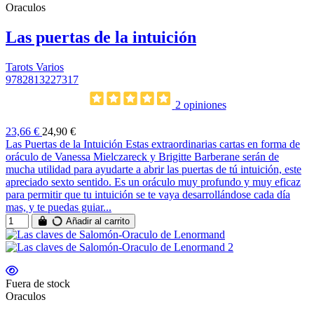
Oraculos
Las puertas de la intuición
Tarots Varios
9782813227317
2 opiniones
23,66 €
24,90 €
Las Puertas de la Intuición Estas extraordinarias cartas en forma de
oráculo de Vanessa Mielczareck y Brigitte Barberane serán de
mucha utilidad para ayudarte a abrir las puertas de tú intuición, este
apreciado sexto sentido. Es un oráculo muy profundo y muy eficaz
para permitir que tu intuición se te vaya desarrollándose cada día
mas, y te puedas guiar...
Añadir al carrito
Fuera de stock
Oraculos