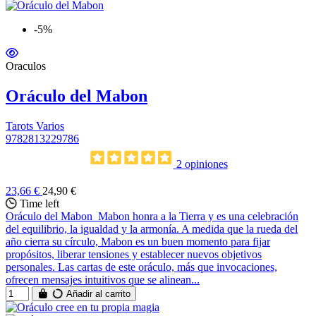
-5%
Oraculos
Oráculo del Mabon
Tarots Varios
9782813229786
2 opiniones
23,66 €
24,90 €
Time left
Oráculo del Mabon Mabon honra a la Tierra y es una celebración
del equilibrio, la igualdad y la armonía. A medida que la rueda del
año cierra su círculo, Mabon es un buen momento para fijar
propósitos, liberar tensiones y establecer nuevos objetivos
personales. Las cartas de este oráculo, más que invocaciones,
ofrecen mensajes intuitivos que se alinean...
Añadir al carrito