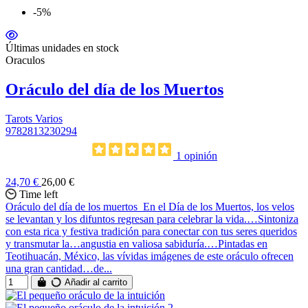
-5%
Últimas unidades en stock
Oraculos
Oráculo del día de los Muertos
Tarots Varios
9782813230294
1 opinión
24,70 €
26,00 €
Time left
Oráculo del día de los muertos En el Día de los Muertos, los velos
se levantan y los difuntos regresan para celebrar la vida.…Sintoniza
con esta rica y festiva tradición para conectar con tus seres queridos
y transmutar la…angustia en valiosa sabiduría.…Pintadas en
Teotihuacán, México, las vívidas imágenes de este oráculo ofrecen
una gran cantidad…de...
Añadir al carrito