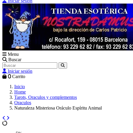
Iniciar sesión
Menu
Buscar
Iniciar sesión
0
Carrito
Inicio
Home
Tarots, Oraculos y complementos
Oraculos
Naturaleza Misteriosa Oráculo Espíritu Animal