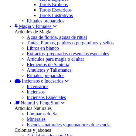
Tarots Eroticos
Tarots Esotericos
Tarots Ilustrativos
Rituales preparados
Magia y Rituales
Artículos de Magía
Agua de florida, aguas de ritual
Tintas, Plumas, papiros o pergaminos y sellos
Libros en blanco
Extractos, preparados o esencias especiales
Artículos para magia o el altar
Elementos de Santeria
Amuletos y Talismanes
Rituales preparados
Inciensos e Incesarios
Incensarios
Inciensos
Inciensos Especiales
Natural y Feng Shui
Articulos Naturales
Lámparas de Sal
Minerales
Esencias naturales y quemadores de esencia
Colonias y jabones
Art. fabricados con Oro