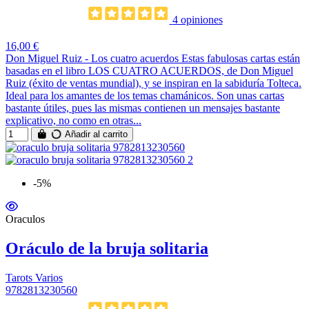
4 opiniones
16,00 €
Don Miguel Ruiz - Los cuatro acuerdos Estas fabulosas cartas están
basadas en el libro LOS CUATRO ACUERDOS, de Don Miguel
Ruiz (éxito de ventas mundial), y se inspiran en la sabiduría Tolteca.
Ideal para los amantes de los temas chamánicos. Son unas cartas
bastante útiles, pues las mismas contienen un mensajes bastante
explicativo, no como en otras...
Añadir al carrito
-5%
Oraculos
Oráculo de la bruja solitaria
Tarots Varios
9782813230560