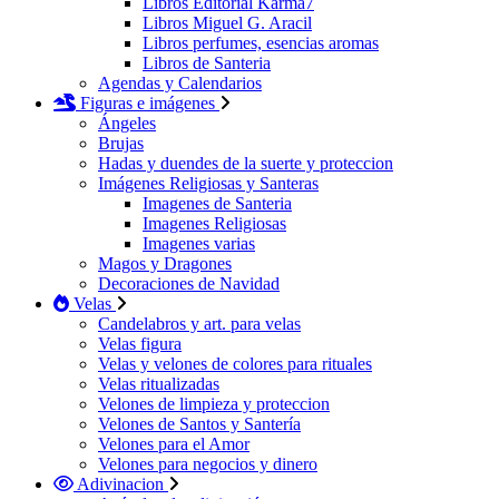
Libros Editorial Karma7
Libros Miguel G. Aracil
Libros perfumes, esencias aromas
Libros de Santeria
Agendas y Calendarios
Figuras e imágenes
Ángeles
Brujas
Hadas y duendes de la suerte y proteccion
Imágenes Religiosas y Santeras
Imagenes de Santeria
Imagenes Religiosas
Imagenes varias
Magos y Dragones
Decoraciones de Navidad
Velas
Candelabros y art. para velas
Velas figura
Velas y velones de colores para rituales
Velas ritualizadas
Velones de limpieza y proteccion
Velones de Santos y Santería
Velones para el Amor
Velones para negocios y dinero
Adivinacion