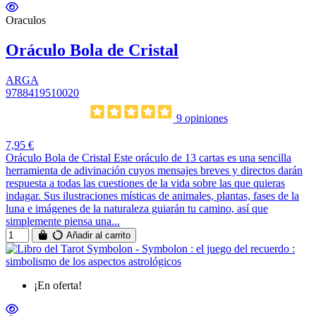
Oraculos
Oráculo Bola de Cristal
ARGA
9788419510020
9 opiniones
7,95 €
Oráculo Bola de Cristal Este oráculo de 13 cartas es una sencilla
herramienta de adivinación cuyos mensajes breves y directos darán
respuesta a todas las cuestiones de la vida sobre las que quieras
indagar. Sus ilustraciones místicas de animales, plantas, fases de la
luna e imágenes de la naturaleza guiarán tu camino, así que
simplemente piensa una...
Añadir al carrito
¡En oferta!