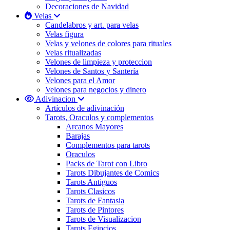
Decoraciones de Navidad
Velas
Candelabros y art. para velas
Velas figura
Velas y velones de colores para rituales
Velas ritualizadas
Velones de limpieza y proteccion
Velones de Santos y Santería
Velones para el Amor
Velones para negocios y dinero
Adivinacion
Artículos de adivinación
Tarots, Oraculos y complementos
Arcanos Mayores
Barajas
Complementos para tarots
Oraculos
Packs de Tarot con Libro
Tarots Dibujantes de Comics
Tarots Antiguos
Tarots Clasicos
Tarots de Fantasia
Tarots de Pintores
Tarots de Visualizacion
Tarots Egipcios