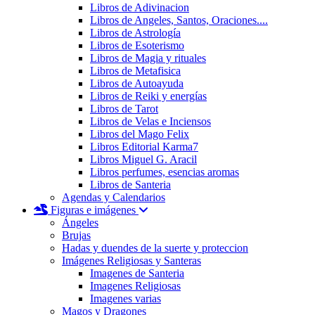
Libros de Adivinacion
Libros de Angeles, Santos, Oraciones....
Libros de Astrología
Libros de Esoterismo
Libros de Magia y rituales
Libros de Metafisica
Libros de Autoayuda
Libros de Reiki y energías
Libros de Tarot
Libros de Velas e Inciensos
Libros del Mago Felix
Libros Editorial Karma7
Libros Miguel G. Aracil
Libros perfumes, esencias aromas
Libros de Santeria
Agendas y Calendarios
Figuras e imágenes
Ángeles
Brujas
Hadas y duendes de la suerte y proteccion
Imágenes Religiosas y Santeras
Imagenes de Santeria
Imagenes Religiosas
Imagenes varias
Magos y Dragones