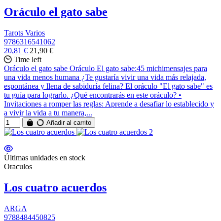
Oráculo el gato sabe
Tarots Varios
9786316541062
20,81 €
21,90 €
Time left
Oráculo el gato sabe Oráculo El gato sabe:45 michimensajes para
una vida menos humana ¿Te gustaría vivir una vida más relajada,
espontánea y llena de sabiduría felina? El oráculo "El gato sabe" es
tu guía para lograrlo. ¿Qué encontrarás en este oráculo? •
Invitaciones a romper las reglas: Aprende a desafiar lo establecido y
a vivir la vida a tu manera,...
Añadir al carrito
Últimas unidades en stock
Oraculos
Los cuatro acuerdos
ARGA
9788484450825