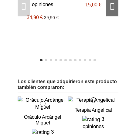
opiniones
15,00 €
Tar
go
34,90 €
39,90 €
o
Los clientes que adquirieron este producto
también compraron:
Terapia Angelical
Oráculo Arcángel
3
Miguel
opiniones
3