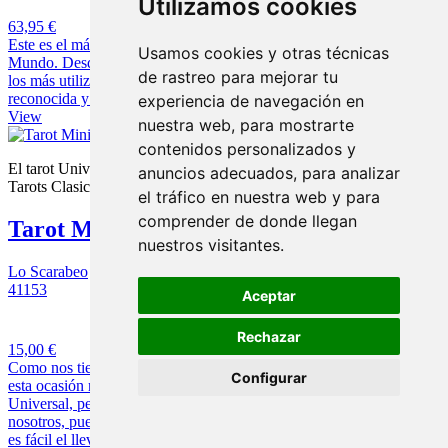
Utilizamos cookies
63,95 €
Este es el más famoso de los Tarots, o el más conocido en todo el
Usamos cookies y otras técnicas
Mundo. Desde más de 3 siglos, el tarot de Marsella ha sido uno de
de rastreo para mejorar tu
los más utilizados para el juego del tarot, y este está fabricado por la
reconocida y prestigiosa casa Grimaud de Francia.
experiencia de navegación en
View
nuestra web, para mostrarte
contenidos personalizados y
El tarot Universal tamaño mini
anuncios adecuados, para analizar
Tarots Clasicos
el tráfico en nuestra web y para
comprender de donde llegan
Tarot Mini Universal de Waite
nuestros visitantes.
Lo Scarabeo
41153
Aceptar
8 opiniones
Rechazar
15,00 €
Como nos tiene acostumbrados la casa de Tarot Lo Scarabeo, en
Configurar
esta ocasión nos ofrece uno de los tarots más utilizados, el tarot
Universal, pero en un tamaño pequeño, para poder llevarlo con
nosotros, pues el mismo lleva una caja de cartón rígido, con lo que
es fácil el llevarlo en el bolso, bolsillo o en cualquier otro lugar. Ideal