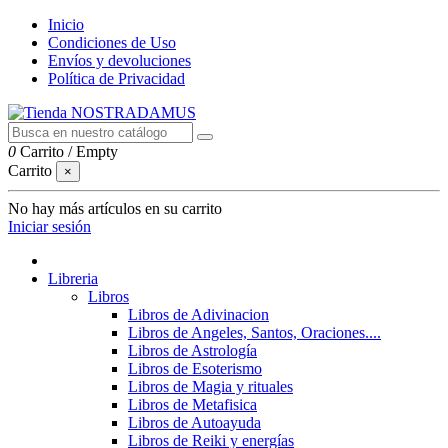
Inicio
Condiciones de Uso
Envíos y devoluciones
Política de Privacidad
0
Carrito
/
Empty
Carrito
×
No hay más artículos en su carrito
Iniciar sesión
Libreria
Libros
Libros de Adivinacion
Libros de Angeles, Santos, Oraciones....
Libros de Astrología
Libros de Esoterismo
Libros de Magia y rituales
Libros de Metafisica
Libros de Autoayuda
Libros de Reiki y energías