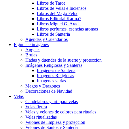
Libros de Tarot
Libros de Velas e Inciensos
Libros del Mago Felix
Libros Editorial Karma7
Libros Miguel G. Aracil
Libros perfumes, esencias aromas
Libros de Santeria
Agendas y Calendarios
Figuras e imágenes
Ángeles
Brujas
Hadas y duendes de la suerte y proteccion
Imágenes Religiosas y Santeras
Imagenes de Santeria
Imagenes Religiosas
Imagenes varias
Magos y Dragones
Decoraciones de Navidad
Velas
Candelabros y art. para velas
Velas figura
Velas y velones de colores para rituales
Velas ritualizadas
Velones de limpieza y proteccion
Velones de Santos y Santería