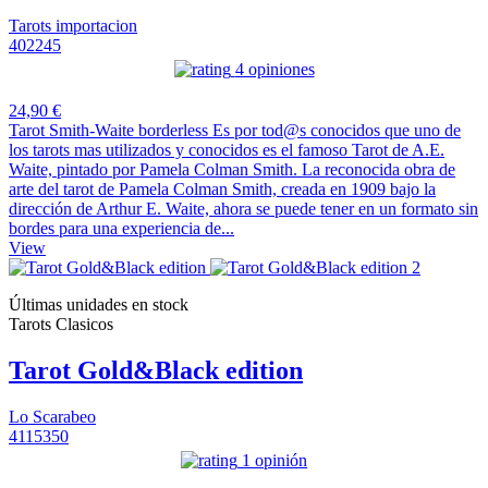
Tarots importacion
402245
4 opiniones
24,90 €
Tarot Smith-Waite borderless Es por tod@s conocidos que uno de
los tarots mas utilizados y conocidos es el famoso Tarot de A.E.
Waite, pintado por Pamela Colman Smith. La reconocida obra de
arte del tarot de Pamela Colman Smith, creada en 1909 bajo la
dirección de Arthur E. Waite, ahora se puede tener en un formato sin
bordes para una experiencia de...
View
Últimas unidades en stock
Tarots Clasicos
Tarot Gold&Black edition
Lo Scarabeo
4115350
1 opinión