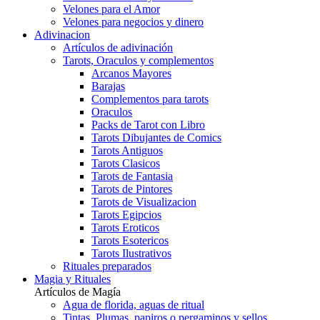
Velones para el Amor
Velones para negocios y dinero
Adivinacion
Artículos de adivinación
Tarots, Oraculos y complementos
Arcanos Mayores
Barajas
Complementos para tarots
Oraculos
Packs de Tarot con Libro
Tarots Dibujantes de Comics
Tarots Antiguos
Tarots Clasicos
Tarots de Fantasia
Tarots de Pintores
Tarots de Visualizacion
Tarots Egipcios
Tarots Eroticos
Tarots Esotericos
Tarots Ilustrativos
Rituales preparados
Magia y Rituales
Artículos de Magía
Agua de florida, aguas de ritual
Tintas, Plumas, papiros o pergaminos y sellos