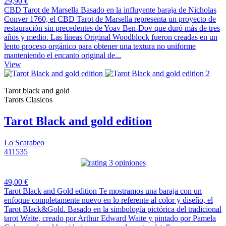
29,90 €
CBD Tarot de Marsella Basado en la influyente baraja de Nicholas
Conver 1760, el CBD Tarot de Marsella representa un proyecto de
restauración sin precedentes de Yoav Ben-Dov que duró más de tres
años y medio. Las líneas Original Woodblock fueron creadas en un
lento proceso orgánico para obtener una textura no uniforme
manteniendo el encanto original de...
View
Tarot black and gold
Tarots Clasicos
Tarot Black and gold edition
Lo Scarabeo
411535
3 opiniones
49,00 €
Tarot Black and Gold edition Te mostramos una baraja con un
enfoque completamente nuevo en lo referente al color y diseño, el
Tarot Black&Gold. Basado en la simbología pictórica del tradicional
tarot Waite, creado por Arthur Edward Waite y pintado por Pamela