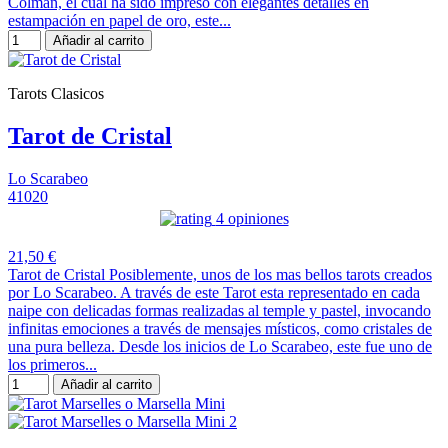
Colman, el cual ha sido impreso con elegantes detalles en
estampación en papel de oro, este...
Añadir al carrito
Tarots Clasicos
Tarot de Cristal
Lo Scarabeo
41020
4 opiniones
21,50 €
Tarot de Cristal Posiblemente, unos de los mas bellos tarots creados
por Lo Scarabeo. A través de este Tarot esta representado en cada
naipe con delicadas formas realizadas al temple y pastel, invocando
infinitas emociones a través de mensajes místicos, como cristales de
una pura belleza. Desde los inicios de Lo Scarabeo, este fue uno de
los primeros...
Añadir al carrito