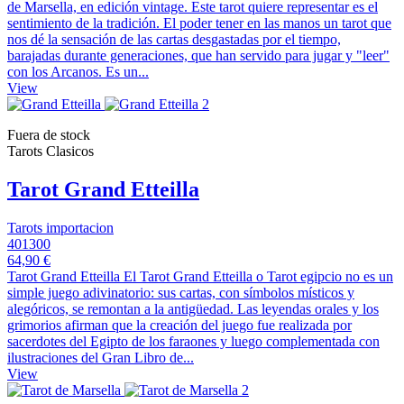
de Marsella, en edición vintage. Este tarot quiere representar es el
sentimiento de la tradición. El poder tener en las manos un tarot que
nos dé la sensación de las cartas desgastadas por el tiempo,
barajadas durante generaciones, que han servido para jugar y "leer"
con los Arcanos. Es un...
View
Fuera de stock
Tarots Clasicos
Tarot Grand Etteilla
Tarots importacion
401300
64,90 €
Tarot Grand Etteilla El Tarot Grand Etteilla o Tarot egipcio no es un
simple juego adivinatorio: sus cartas, con símbolos místicos y
alegóricos, se remontan a la antigüedad. Las leyendas orales y los
grimorios afirman que la creación del juego fue realizada por
sacerdotes del Egipto de los faraones y luego complementada con
ilustraciones del Gran Libro de...
View