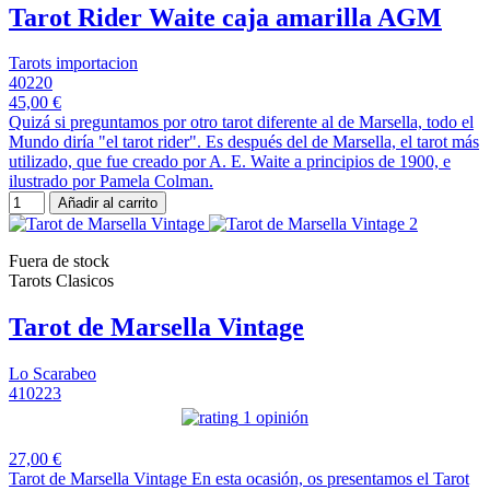
Tarot Rider Waite caja amarilla AGM
Tarots importacion
40220
45,00 €
Quizá si preguntamos por otro tarot diferente al de Marsella, todo el
Mundo diría "el tarot rider". Es después del de Marsella, el tarot más
utilizado, que fue creado por A. E. Waite a principios de 1900, e
ilustrado por Pamela Colman.
Añadir al carrito
Fuera de stock
Tarots Clasicos
Tarot de Marsella Vintage
Lo Scarabeo
410223
1 opinión
27,00 €
Tarot de Marsella Vintage En esta ocasión, os presentamos el Tarot