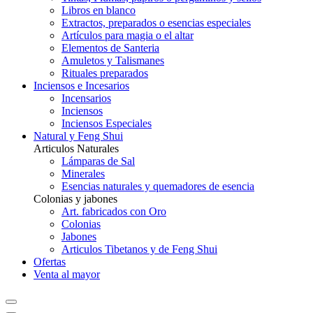
Libros en blanco
Extractos, preparados o esencias especiales
Artículos para magia o el altar
Elementos de Santeria
Amuletos y Talismanes
Rituales preparados
Inciensos e Incesarios
Incensarios
Inciensos
Inciensos Especiales
Natural y Feng Shui
Articulos Naturales
Lámparas de Sal
Minerales
Esencias naturales y quemadores de esencia
Colonias y jabones
Art. fabricados con Oro
Colonias
Jabones
Articulos Tibetanos y de Feng Shui
Ofertas
Venta al mayor