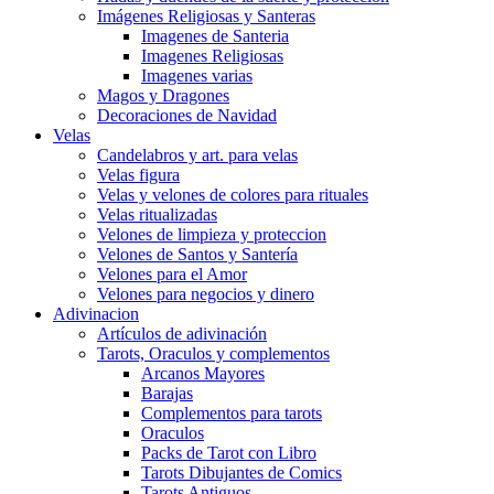
Imágenes Religiosas y Santeras
Imagenes de Santeria
Imagenes Religiosas
Imagenes varias
Magos y Dragones
Decoraciones de Navidad
Velas
Candelabros y art. para velas
Velas figura
Velas y velones de colores para rituales
Velas ritualizadas
Velones de limpieza y proteccion
Velones de Santos y Santería
Velones para el Amor
Velones para negocios y dinero
Adivinacion
Artículos de adivinación
Tarots, Oraculos y complementos
Arcanos Mayores
Barajas
Complementos para tarots
Oraculos
Packs de Tarot con Libro
Tarots Dibujantes de Comics
Tarots Antiguos