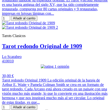
restaurado dándole su esplendor original. El Tarot Visconti Modrone
es una baraja antigua del siglo XV, que ha sido completamente
restaurada, compuesta por 80 cartas originales y 9 restauradas,
impresas en lujosas láminas con...
Añadir al carrito
Tarots Clasicos
Tarot redondo Original de 1909
Lo Scarabeo
410010
1 opinión
30,00 €
Tarot redondo Original 1909 La edición original de la baraja de
Arthur E. Waite y Pamela Colman Smith se crea en un formato de
tarot redondo. Cada Arcano está ahora creado en un paisaje con una
visión mucho más grande, lo que lo convierte en una ilustración más
hermosa y que nos inspirará mucho más al ser circular. Lo original
de estas tiradas, es que...
Añadir al carrito