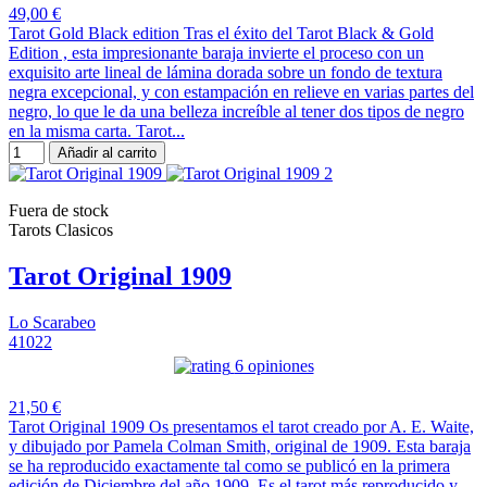
49,00 €
Tarot Gold Black edition Tras el éxito del Tarot Black & Gold
Edition , esta impresionante baraja invierte el proceso con un
exquisito arte lineal de lámina dorada sobre un fondo de textura
negra excepcional, y con estampación en relieve en varias partes del
negro, lo que le da una belleza increíble al tener dos tipos de negro
en la misma carta. Tarot...
Añadir al carrito
Fuera de stock
Tarots Clasicos
Tarot Original 1909
Lo Scarabeo
41022
6 opiniones
21,50 €
Tarot Original 1909 Os presentamos el tarot creado por A. E. Waite,
y dibujado por Pamela Colman Smith, original de 1909. Esta baraja
se ha reproducido exactamente tal como se publicó en la primera
edición de Diciembre del año 1909. Es el tarot más reproducido y