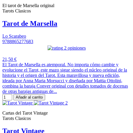
El tarot de Marsella original
Tarots Clasicos
Tarot de Marsella
Lo Scarabeo
9788865277683
2 opiniones
21,50 €
El Tarot de Marsella es atemporal. No importa cómo cambie y
evolucione el Tarot, este mazo sigue siendo el núcleo original de la
historia y el origen del Tarot. Esta maravillosa y nueva edición,
ideada por Anna Maria Morsucci y diseñada por Mattia Ottolini,
combina la baraja Conver original con detalles tomados de docenas
de otras barajas antiguas de...
Añadir al carrito
Cartas del Tarot Vintage
Tarots Clasicos
Tarot Vintage