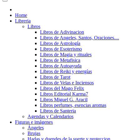
Home
Libreria
Libros
Libros de Adivinacion
Libros de Angeles, Santos, Oraciones....
Libros de Astrología
Libros de Esoterismo
Libros de Magia y rituales
Libros de Metafisica
Libros de Autoayuda
Libros de Reiki y energías
Libros de Tarot
Libros de Velas e Inciensos
Libros del Mago Felix
Libros Editorial Karma7
Libros Miguel G. Aracil
Libros perfumes, esencias aromas
Libros de Santeria
Agendas y Calendarios
Figuras e imágenes
Ángeles
Brujas
Hadas y duendes de la suerte y proteccion