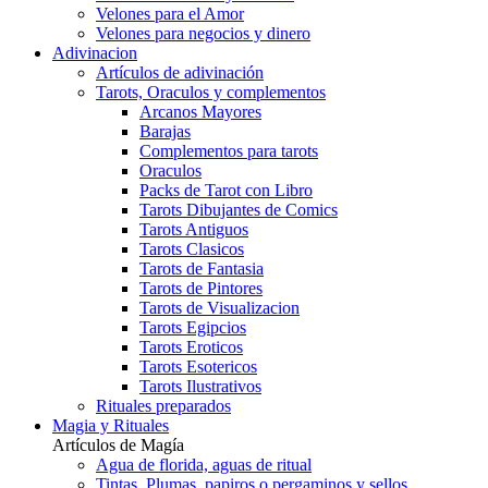
Velones para el Amor
Velones para negocios y dinero
Adivinacion
Artículos de adivinación
Tarots, Oraculos y complementos
Arcanos Mayores
Barajas
Complementos para tarots
Oraculos
Packs de Tarot con Libro
Tarots Dibujantes de Comics
Tarots Antiguos
Tarots Clasicos
Tarots de Fantasia
Tarots de Pintores
Tarots de Visualizacion
Tarots Egipcios
Tarots Eroticos
Tarots Esotericos
Tarots Ilustrativos
Rituales preparados
Magia y Rituales
Artículos de Magía
Agua de florida, aguas de ritual
Tintas, Plumas, papiros o pergaminos y sellos