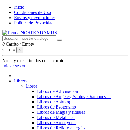
Inicio
Condiciones de Uso
Envíos y devoluciones
Política de Privacidad
0
Carrito
/
Empty
Carrito
×
No hay más artículos en su carrito
Iniciar sesión
Libreria
Libros
Libros de Adivinacion
Libros de Angeles, Santos, Oraciones....
Libros de Astrología
Libros de Esoterismo
Libros de Magia y rituales
Libros de Metafisica
Libros de Autoayuda
Libros de Reiki y energías