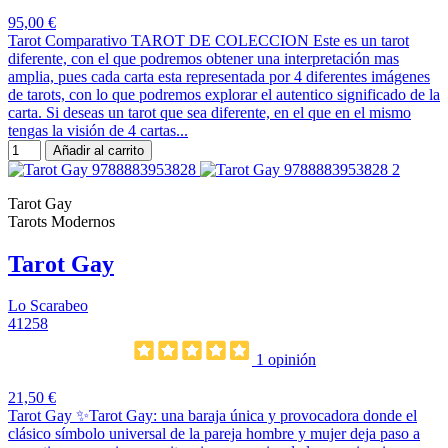
95,00 €
Tarot Comparativo TAROT DE COLECCION Este es un tarot
diferente, con el que podremos obtener una interpretación mas
amplia, pues cada carta esta representada por 4 diferentes imágenes
de tarots, con lo que podremos explorar el autentico significado de la
carta. Si deseas un tarot que sea diferente, en el que en el mismo
tengas la visión de 4 cartas...
Añadir al carrito
Tarot Gay
Tarots Modernos
Tarot Gay
Lo Scarabeo
41258
1 opinión
21,50 €
Tarot Gay ✨Tarot Gay: una baraja única y provocadora donde el
clásico símbolo universal de la pareja hombre y mujer deja paso a