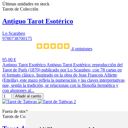
Últimas unidades en stock
Tarots de Colección
Antiguo Tarot Esotérico
Lo Scarabeo
9780738700175
4 opiniones
95,00 €
Antiguo Tarot Esotérico Antiguo Tarot Esotérico: reproducción del
Tarot de París (1870) publicado por Lo Scarabeo, con 78 cartas en
el formato clásico. Inspirado en la obra de Jean François Alliette
(Etteilla), este mazo refleja la numeración y las claves interpretativas
que, según la tradición, se relacionan con la filosofía hermética y
con alusiones al...
Añadir al carrito
Fuera de stock
Tarots de Colección