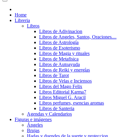
Home
Libreria
Libros
Libros de Adivinacion
Libros de Angeles, Santos, Oraciones....
Libros de Astrología
Libros de Esoterismo
Libros de Magia y rituales
Libros de Metafisica
Libros de Autoayuda
Libros de Reiki y energías
Libros de Tarot
Libros de Velas e Inciensos
Libros del Mago Felix
Libros Editorial Karma7
Libros Miguel G. Aracil
Libros perfumes, esencias aromas
Libros de Santeria
Agendas y Calendarios
Figuras e imágenes
Ángeles
Brujas
Hadas y duendes de la suerte y proteccion