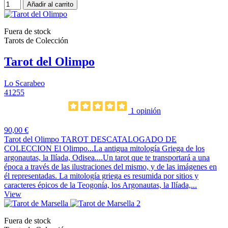
Añadir al carrito
Fuera de stock
Tarots de Colección
Tarot del Olimpo
Lo Scarabeo
41255
1 opinión
90,00 €
Tarot del Olimpo TAROT DESCATALOGADO DE
COLECCION El Olimpo...La antigua mitología Griega de los
argonautas, la Ilíada, Odisea....Un tarot que te transportará a una
época a través de las ilustraciones del mismo, y de las imágenes en
él representadas. La mitología griega es resumida por sitios y
caracteres épicos de la Teogonía, los Argonautas, la Ilíada,...
View
Fuera de stock