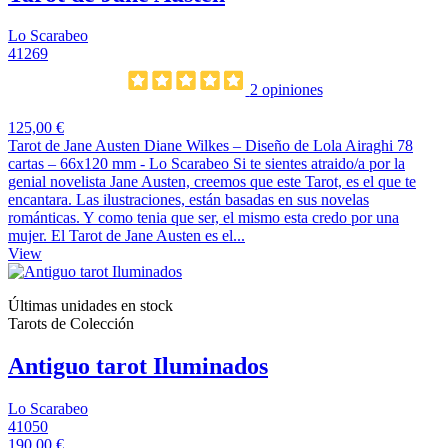
Lo Scarabeo
41269
2 opiniones
125,00 €
Tarot de Jane Austen Diane Wilkes – Diseño de Lola Airaghi 78
cartas – 66x120 mm - Lo Scarabeo Si te sientes atraido/a por la
genial novelista Jane Austen, creemos que este Tarot, es el que te
encantara. Las ilustraciones, están basadas en sus novelas
románticas. Y como tenia que ser, el mismo esta credo por una
mujer. El Tarot de Jane Austen es el...
View
Últimas unidades en stock
Tarots de Colección
Antiguo tarot Iluminados
Lo Scarabeo
41050
190,00 €