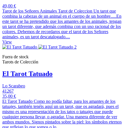
49,00 €
Tarot de los Señores Animales Tarot de Coleccion Un tarot que
combina la cabezas de un animal en el cuerpo de un hombre.....En
este tarot se ha pretendido que los amantes de los animales, tengan
un tarot diferente, que además combina con un uso racional de los
colores. Debemos de recordaros que el tarot de los Señores
animales, es un tarot descatalogado....
View
Fuera de stock
Tarots de Colección
El Tarot Tatuado
Lo Scarabeo
41267
35,00 €
El Tarot Tatuado Como no podía faltar, para los amantes de los
tatuajes, también tenéis aquí un un tarot, que os agradará, pues el
mismo es una representación de los tatos o tatuajes que puede
cualquier persona llevar, o agradar. Una manera diferente de ver
ambos mundos. Signos pintados sobre la piel: los símbolos eternos
que reflejan lo que somos o lo...