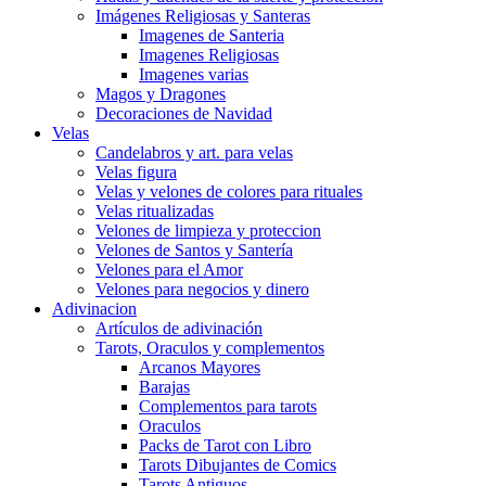
Imágenes Religiosas y Santeras
Imagenes de Santeria
Imagenes Religiosas
Imagenes varias
Magos y Dragones
Decoraciones de Navidad
Velas
Candelabros y art. para velas
Velas figura
Velas y velones de colores para rituales
Velas ritualizadas
Velones de limpieza y proteccion
Velones de Santos y Santería
Velones para el Amor
Velones para negocios y dinero
Adivinacion
Artículos de adivinación
Tarots, Oraculos y complementos
Arcanos Mayores
Barajas
Complementos para tarots
Oraculos
Packs de Tarot con Libro
Tarots Dibujantes de Comics
Tarots Antiguos