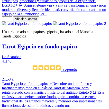
arquetipos, emociones y situaciones propias de la experiencia
LGBTQ+ 🌈. Aquí el eterno yin y yang se transforma en una visión
moderna, diversa y llena de identidad, convirtiendo cada carta en un
espejo de la autenticidad, el...
Añadir al carrito
Un tarot creado con papiros egipcios, basado en el Marsella
Tarots Egipcios
Tarot Egipcio en fondo papiro
Lo Scarabeo
41140
1 opinión
21,50 €
Tarot Egipcio en fondo papiro ✨Descubre un tarot único y
fascinante inspirado en el clásico Tarot de Marsella, pero
reinterpretado con la magia y misterio del antiguo Egipto🏺🔮 Este
exclusivo tarot egipcio sobre fondo papiro combina la esencia
tradicional de los arcanos mayores y menores con impresionantes
ilustraciones de estilo faraónico, creando una...