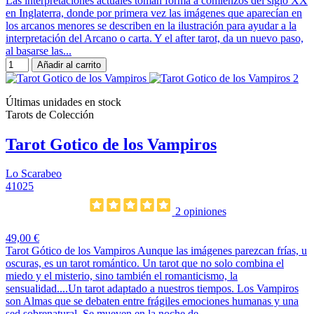
Las interpretaciones actuales toman forma a comienzos del siglo XX
en Inglaterra, donde por primera vez las imágenes que aparecían en
los arcanos menores se describen en la ilustración para ayudar a la
interpretación del Arcano o carta. Y el after tarot, da un nuevo paso,
al basarse las...
Añadir al carrito
Últimas unidades en stock
Tarots de Colección
Tarot Gotico de los Vampiros
Lo Scarabeo
41025
2 opiniones
49,00 €
Tarot Gótico de los Vampiros Aunque las imágenes parezcan frías, u
oscuras, es un tarot romántico. Un tarot que no solo combina el
miedo y el misterio, sino también el romanticismo, la
sensualidad....Un tarot adaptado a nuestros tiempos. Los Vampiros
son Almas que se debaten entre frágiles emociones humanas y una
sed sobrenatural. Se mueven en la noche de...