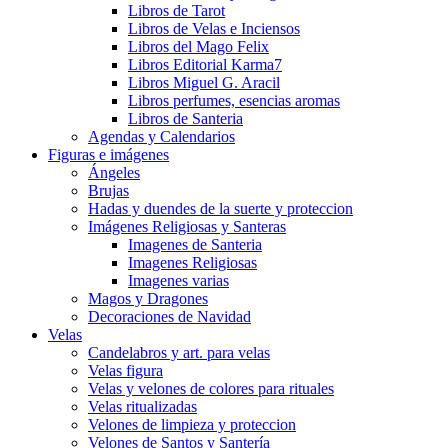
Libros de Tarot
Libros de Velas e Inciensos
Libros del Mago Felix
Libros Editorial Karma7
Libros Miguel G. Aracil
Libros perfumes, esencias aromas
Libros de Santeria
Agendas y Calendarios
Figuras e imágenes
Ángeles
Brujas
Hadas y duendes de la suerte y proteccion
Imágenes Religiosas y Santeras
Imagenes de Santeria
Imagenes Religiosas
Imagenes varias
Magos y Dragones
Decoraciones de Navidad
Velas
Candelabros y art. para velas
Velas figura
Velas y velones de colores para rituales
Velas ritualizadas
Velones de limpieza y proteccion
Velones de Santos y Santería