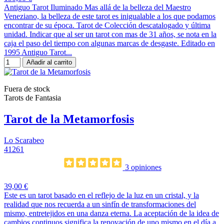
Antiguo Tarot Iluminado Mas allá de la belleza del Maestro
Veneziano, la belleza de este tarot es inigualable a los que podamos
encontrar de su época. Tarot de Colección descatalogado y última
unidad. Indicar que al ser un tarot con mas de 31 años, se nota en la
caja el paso del tiempo con algunas marcas de desgaste. Editado en
1995 Antiguo Tarot...
Añadir al carrito
Fuera de stock
Tarots de Fantasia
Tarot de la Metamorfosis
Lo Scarabeo
41261
3 opiniones
39,00 €
Este es un tarot basado en el reflejo de la luz en un cristal, y la
realidad que nos recuerda a un sinfín de transformaciones del
mismo, entretejidos en una danza eterna. La aceptación de la idea de
cambios continuos significa la renovación de uno mismo en el día a