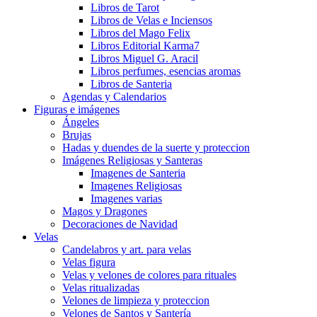
Libros de Tarot
Libros de Velas e Inciensos
Libros del Mago Felix
Libros Editorial Karma7
Libros Miguel G. Aracil
Libros perfumes, esencias aromas
Libros de Santeria
Agendas y Calendarios
Figuras e imágenes
Ángeles
Brujas
Hadas y duendes de la suerte y proteccion
Imágenes Religiosas y Santeras
Imagenes de Santeria
Imagenes Religiosas
Imagenes varias
Magos y Dragones
Decoraciones de Navidad
Velas
Candelabros y art. para velas
Velas figura
Velas y velones de colores para rituales
Velas ritualizadas
Velones de limpieza y proteccion
Velones de Santos y Santería