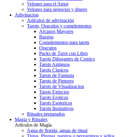
Velones para el Amor
Velones para negocios y dinero
Adivinacion
Artículos de adivinación
Tarots, Oraculos y complementos
Arcanos Mayores
Barajas
Complementos para tarots
Oraculos
Packs de Tarot con Libro
Tarots Dibujantes de Comics
Tarots Antiguos
Tarots Clasicos
Tarots de Fantasia
Tarots de Pintores
Tarots de Visualizacion
Tarots Egipcios
Tarots Eroticos
Tarots Esotericos
Tarots Ilustrativos
Rituales preparados
Magia y Rituales
Artículos de Magía
Agua de florida, aguas de ritual
Tintas, Plumas, papiros o pergaminos y sellos