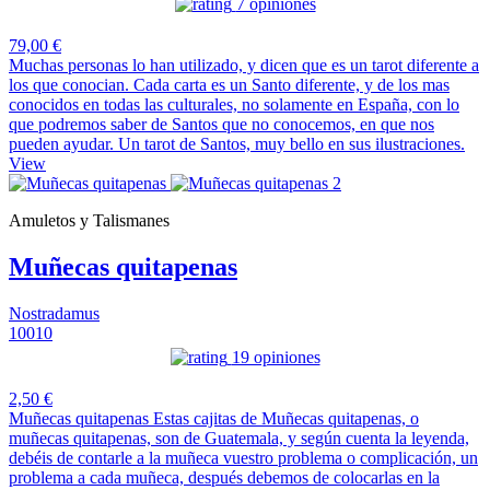
7 opiniones
79,00 €
Muchas personas lo han utilizado, y dicen que es un tarot diferente a
los que conocian. Cada carta es un Santo diferente, y de los mas
conocidos en todas las culturales, no solamente en España, con lo
que podremos saber de Santos que no conocemos, en que nos
pueden ayudar. Un tarot de Santos, muy bello en sus ilustraciones.
View
Amuletos y Talismanes
Muñecas quitapenas
Nostradamus
10010
19 opiniones
2,50 €
Muñecas quitapenas Estas cajitas de Muñecas quitapenas, o
muñecas quitapenas, son de Guatemala, y según cuenta la leyenda,
debéis de contarle a la muñeca vuestro problema o complicación, un
problema a cada muñeca, después debemos de colocarlas en la