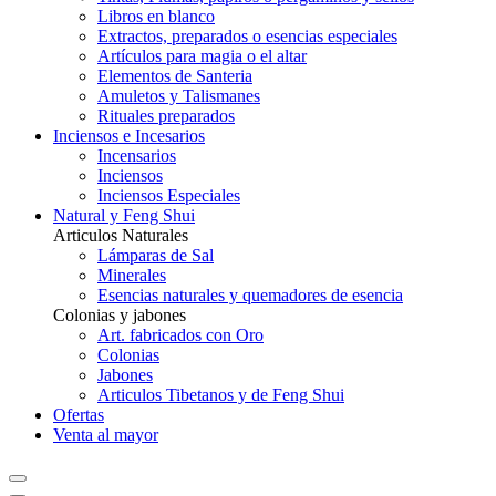
Libros en blanco
Extractos, preparados o esencias especiales
Artículos para magia o el altar
Elementos de Santeria
Amuletos y Talismanes
Rituales preparados
Inciensos e Incesarios
Incensarios
Inciensos
Inciensos Especiales
Natural y Feng Shui
Articulos Naturales
Lámparas de Sal
Minerales
Esencias naturales y quemadores de esencia
Colonias y jabones
Art. fabricados con Oro
Colonias
Jabones
Articulos Tibetanos y de Feng Shui
Ofertas
Venta al mayor