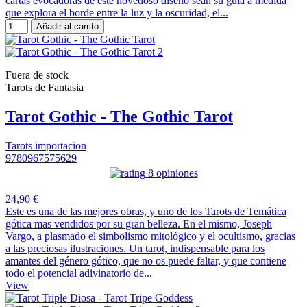
cartas evocadoras de este novedoso diseño sean su guía a medida
que explora el borde entre la luz y la oscuridad, el...
Añadir al carrito
Fuera de stock
Tarots de Fantasia
Tarot Gothic - The Gothic Tarot
Tarots importacion
9780967575629
8 opiniones
24,90 €
Este es una de las mejores obras, y uno de los Tarots de Temática
gótica mas vendidos por su gran belleza. En el mismo, Joseph
Vargo, a plasmado el simbolismo mitológico y el ocultismo, gracias
a las preciosas ilustraciones. Un tarot, indispensable para los
amantes del género gótico, que no os puede faltar, y que contiene
todo el potencial adivinatorio de...
View