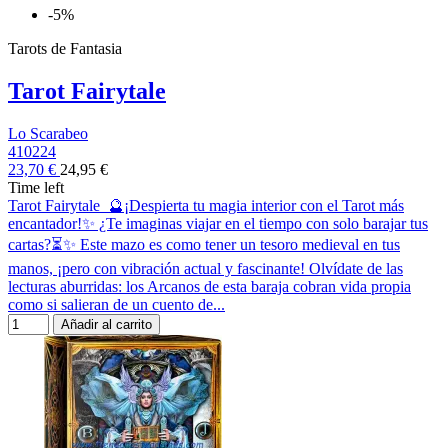
-5%
Tarots de Fantasia
Tarot Fairytale
Lo Scarabeo
410224
23,70 €
24,95 €
Time left
Tarot Fairytale 🔮¡Despierta tu magia interior con el Tarot más
encantador!✨ ¿Te imaginas viajar en el tiempo con solo barajar tus
cartas?⏳✨ Este mazo es como tener un tesoro medieval en tus
manos, ¡pero con vibración actual y fascinante! Olvídate de las
lecturas aburridas: los Arcanos de esta baraja cobran vida propia
como si salieran de un cuento de...
Añadir al carrito