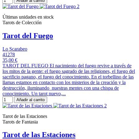
Añadir al carrito
Últimas unidades en stock
Tarots de Colección
Tarot del Fuego
Lo Scarabeo
41278
35,00 €
TAROT DEL FUEGO El nacimiento del fuego revive a través de
los mitos de la gente: el fuego sagrado de las religiones, el fuego del
sacrificio pagano, el fuego del conocimiento. En el torbellino de las
llamas estamos en contacto con los misterios de la creación y la
destrucción, iluminando nuestras mentes con una chispa de
conocimiento. Un tarot nuevo,...
Añadir al carrito
Tarot de las Estaciones
Tarots de Fantasia
Tarot de las Estaciones