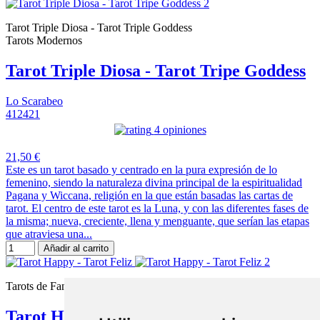
Tarot Triple Diosa - Tarot Triple Goddess
Tarots Modernos
Tarot Triple Diosa - Tarot Tripe Goddess
Lo Scarabeo
412421
4 opiniones
21,50 €
Este es un tarot basado y centrado en la pura expresión de lo
femenino, siendo la naturaleza divina principal de la espiritualidad
Pagana y Wiccana, religión en la que están basadas las cartas de
tarot. El centro de este tarot es la Luna, y con las diferentes fases de
la misma; nueva, creciente, llena y menguante, que serían las etapas
que atraviesa una...
Añadir al carrito
Tarots de Fantasia
Tarot Happy - Tarot Feliz