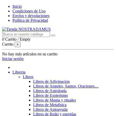
Inicio
Condiciones de Uso
Envíos y devoluciones
Política de Privacidad
0
Carrito
/
Empty
Carrito
×
No hay más artículos en su carrito
Iniciar sesión
Libreria
Libros
Libros de Adivinacion
Libros de Angeles, Santos, Oraciones....
Libros de Astrología
Libros de Esoterismo
Libros de Magia y rituales
Libros de Metafisica
Libros de Autoayuda
Libros de Reiki y energías