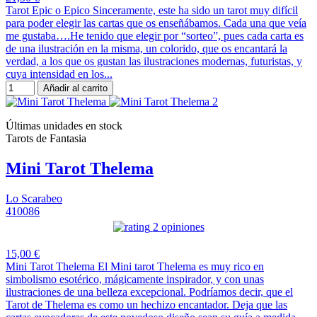
Tarot Epic o Epico Sinceramente, este ha sido un tarot muy difícil
para poder elegir las cartas que os enseñábamos. Cada una que veía
me gustaba….He tenido que elegir por “sorteo”, pues cada carta es
de una ilustración en la misma, un colorido, que os encantará la
verdad, a los que os gustan las ilustraciones modernas, futuristas, y
cuya intensidad en los...
Añadir al carrito
Últimas unidades en stock
Tarots de Fantasia
Mini Tarot Thelema
Lo Scarabeo
410086
2 opiniones
15,00 €
Mini Tarot Thelema El Mini tarot Thelema es muy rico en
simbolismo esotérico, mágicamente inspirador, y con unas
ilustraciones de una belleza excepcional. Podríamos decir, que el
Tarot de Thelema es como un hechizo encantador. Deja que las