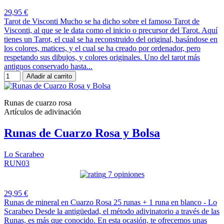
29,95 €
Tarot de Visconti Mucho se ha dicho sobre el famoso Tarot de
Visconti, al que se le data como el inicio o precursor del Tarot. Aquí
tienes un Tarot, el cual se ha reconstruido del original, basándose en
los colores, matices, y el cual se ha creado por ordenador, pero
respetando sus dibujos, y colores originales. Uno del tarot más
antiguos conservado hasta...
Añadir al carrito
Runas de cuarzo rosa
Artículos de adivinación
Runas de Cuarzo Rosa y Bolsa
Lo Scarabeo
RUN03
7 opiniones
29,95 €
Runas de mineral en Cuarzo Rosa 25 runas + 1 runa en blanco - Lo
Scarabeo Desde la antigüedad, el método adivinatorio a través de las
Runas, es más que conocido. En esta ocasión, te ofrecemos unas