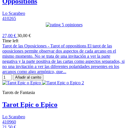
Oppositions
Lo Scarabeo
410265
5 opiniones
27,00 €
30,00 €
Time left
Tarot de las Oposiciones - Tarot of oppositions El tarot de las
oposiciones permite observar dos aspectos de cada arcano en el
mismo momento. No se trata de una invitación a ver la parte
negativa y la parte positiva de las cartas como aspectos separados, si
no una invitación a ver las diferentes polaridades presentes en los
arcanos como algo armónico, que...
Añadir al carrito
Tarots de Fantasia
Tarot Epic o Epico
Lo Scarabeo
410960
21,50 €