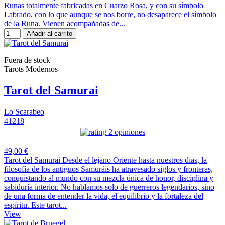
Runas totalmente fabricadas en Cuarzo Rosa, y con su símbolo
Labrado, con lo que aunque se nos borre, no desaparece el símbolo
de la Runa. Vienen acompañadas de...
Añadir al carrito
Fuera de stock
Tarots Modernos
Tarot del Samurai
Lo Scarabeo
41218
2 opiniones
49,00 €
Tarot del Samurai Desde el lejano Oriente hasta nuestros días, la
filosofía de los antiguos Samuráis ha atravesado siglos y fronteras,
conquistando al mundo con su mezcla única de honor, disciplina y
sabiduría interior. No hablamos solo de guerreros legendarios, sino
de una forma de entender la vida, el equilibrio y la fortaleza del
espíritu. Este tarot...
View