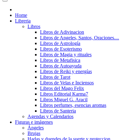
Home
Libreria
Libros
Libros de Adivinacion
Libros de Angeles, Santos, Oraciones....
Libros de Astrología
Libros de Esoterismo
Libros de Magia y rituales
Libros de Metafisica
Libros de Autoayuda
Libros de Reiki y energías
Libros de Tarot
Libros de Velas e Inciensos
Libros del Mago Felix
Libros Editorial Karma7
Libros Miguel G. Aracil
Libros perfumes, esencias aromas
Libros de Santeria
Agendas y Calendarios
Figuras e imágenes
Ángeles
Brujas
Hadas y duendes de la suerte y proteccion