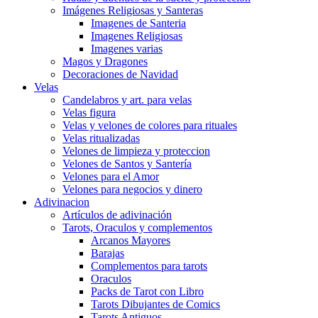
Imágenes Religiosas y Santeras
Imagenes de Santeria
Imagenes Religiosas
Imagenes varias
Magos y Dragones
Decoraciones de Navidad
Velas
Candelabros y art. para velas
Velas figura
Velas y velones de colores para rituales
Velas ritualizadas
Velones de limpieza y proteccion
Velones de Santos y Santería
Velones para el Amor
Velones para negocios y dinero
Adivinacion
Artículos de adivinación
Tarots, Oraculos y complementos
Arcanos Mayores
Barajas
Complementos para tarots
Oraculos
Packs de Tarot con Libro
Tarots Dibujantes de Comics
Tarots Antiguos