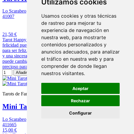
Utilizamos cookies
Lo Scarabeo
Usamos cookies y otras técnicas
41007
de rastreo para mejorar tu
10 opiniones
experiencia de navegación en
21,50 €
nuestra web, para mostrarte
Tarot Happy Un tarot para las personas que quieren ser felices. La
contenidos personalizados y
felicidad puede cambiar el mundo. Y ahora es el mejor momento
para ser feliz. Cielo azul, hierba verde, manzanas rojas, sol amarillo
anuncios adecuados, para analizar
y una sincera sonrisa, cambia la forma de ver el mundo. La felicidad
el tráfico en nuestra web y para
puede cambiar la vida. Cada mañana comienza un día brillante,
comprender de donde llegan
precioso para ser feliz. Y...
nuestros visitantes.
Añadir al carrito
Aceptar
Tarots de Fantasia
Rechazar
Mini Tarot de Nicoletta Ceccoli
Configurar
Lo Scarabeo
411665
15,00 €