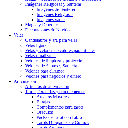
Imágenes Religiosas y Santeras
Imagenes de Santeria
Imagenes Religiosas
Imagenes varias
Magos y Dragones
Decoraciones de Navidad
Velas
Candelabros y art. para velas
Velas figura
Velas y velones de colores para rituales
Velas ritualizadas
Velones de limpieza y proteccion
Velones de Santos y Santería
Velones para el Amor
Velones para negocios y dinero
Adivinacion
Artículos de adivinación
Tarots, Oraculos y complementos
Arcanos Mayores
Barajas
Complementos para tarots
Oraculos
Packs de Tarot con Libro
Tarots Dibujantes de Comics
Tarots Antiguos