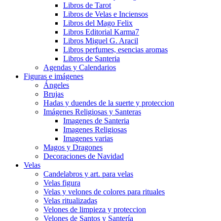
Libros de Tarot
Libros de Velas e Inciensos
Libros del Mago Felix
Libros Editorial Karma7
Libros Miguel G. Aracil
Libros perfumes, esencias aromas
Libros de Santeria
Agendas y Calendarios
Figuras e imágenes
Ángeles
Brujas
Hadas y duendes de la suerte y proteccion
Imágenes Religiosas y Santeras
Imagenes de Santeria
Imagenes Religiosas
Imagenes varias
Magos y Dragones
Decoraciones de Navidad
Velas
Candelabros y art. para velas
Velas figura
Velas y velones de colores para rituales
Velas ritualizadas
Velones de limpieza y proteccion
Velones de Santos y Santería