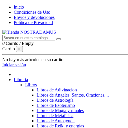
Inicio
Condiciones de Uso
Envíos y devoluciones
Política de Privacidad
0
Carrito
/
Empty
Carrito
×
No hay más artículos en su carrito
Iniciar sesión
Libreria
Libros
Libros de Adivinacion
Libros de Angeles, Santos, Oraciones....
Libros de Astrología
Libros de Esoterismo
Libros de Magia y rituales
Libros de Metafisica
Libros de Autoayuda
Libros de Reiki y energías