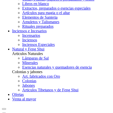
Libros en blanco
Extractos, preparados o esencias especiales
Artículos para magia o el altar
Elementos de Santeria
Amuletos y Talismanes
Rituales preparados
Inciensos e Incesarios
Incensarios
Inciensos
Inciensos Especiales
Natural y Feng Shui
Articulos Naturales
Lámparas de Sal
Minerales
Esencias naturales y quemadores de esencia
Colonias y jabones
Art. fabricados con Oro
Colonias
Jabones
Articulos Tibetanos y de Feng Shui
Ofertas
Venta al mayor