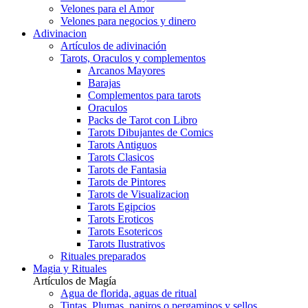
Velones para el Amor
Velones para negocios y dinero
Adivinacion
Artículos de adivinación
Tarots, Oraculos y complementos
Arcanos Mayores
Barajas
Complementos para tarots
Oraculos
Packs de Tarot con Libro
Tarots Dibujantes de Comics
Tarots Antiguos
Tarots Clasicos
Tarots de Fantasia
Tarots de Pintores
Tarots de Visualizacion
Tarots Egipcios
Tarots Eroticos
Tarots Esotericos
Tarots Ilustrativos
Rituales preparados
Magia y Rituales
Artículos de Magía
Agua de florida, aguas de ritual
Tintas, Plumas, papiros o pergaminos y sellos