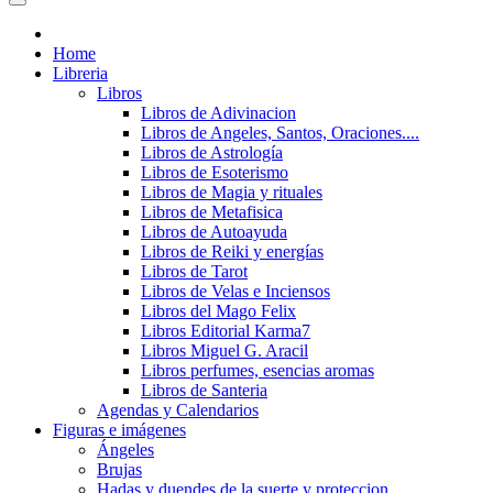
Home
Libreria
Libros
Libros de Adivinacion
Libros de Angeles, Santos, Oraciones....
Libros de Astrología
Libros de Esoterismo
Libros de Magia y rituales
Libros de Metafisica
Libros de Autoayuda
Libros de Reiki y energías
Libros de Tarot
Libros de Velas e Inciensos
Libros del Mago Felix
Libros Editorial Karma7
Libros Miguel G. Aracil
Libros perfumes, esencias aromas
Libros de Santeria
Agendas y Calendarios
Figuras e imágenes
Ángeles
Brujas
Hadas y duendes de la suerte y proteccion