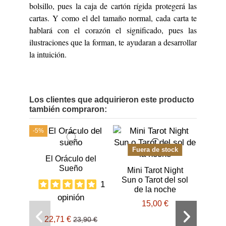
bolsillo, pues la caja de cartón rígida protegerá las
cartas. Y como el del tamaño normal, cada carta te
hablará con el corazón el significado, pues las
ilustraciones que la forman, te ayudaran a desarrollar
la intuición.
Los clientes que adquirieron este producto
también compraron:
-5%
Fuera de stock
El Oráculo del
Sueño
Mini Tarot Night
Sun o Tarot del sol
1
de la noche
opinión
15,00 €
22,71 €
Incie
23,90 €