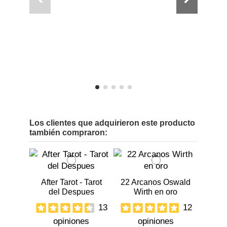
o
o
Los clientes que adquirieron este producto
también compraron:
After Tarot - Tarot
22 Arcanos Oswald
del Despues
Wirth en oro
13
12
opiniones
opiniones