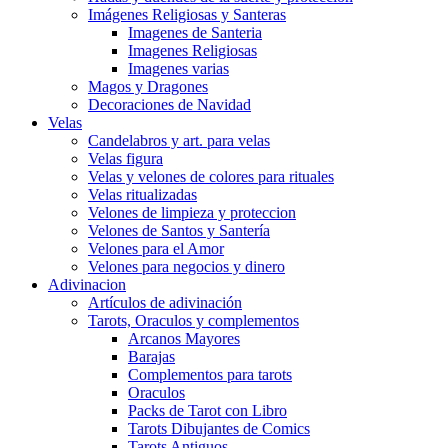
Imágenes Religiosas y Santeras
Imagenes de Santeria
Imagenes Religiosas
Imagenes varias
Magos y Dragones
Decoraciones de Navidad
Velas
Candelabros y art. para velas
Velas figura
Velas y velones de colores para rituales
Velas ritualizadas
Velones de limpieza y proteccion
Velones de Santos y Santería
Velones para el Amor
Velones para negocios y dinero
Adivinacion
Artículos de adivinación
Tarots, Oraculos y complementos
Arcanos Mayores
Barajas
Complementos para tarots
Oraculos
Packs de Tarot con Libro
Tarots Dibujantes de Comics
Tarots Antiguos