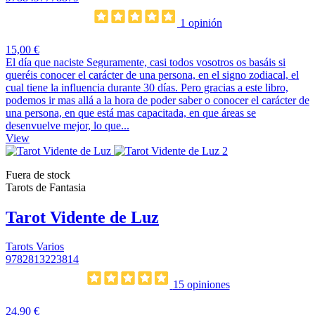
1 opinión
15,00 €
El día que naciste Seguramente, casi todos vosotros os basáis si
queréis conocer el carácter de una persona, en el signo zodiacal, el
cual tiene la influencia durante 30 días. Pero gracias a este libro,
podemos ir mas allá a la hora de poder saber o conocer el carácter de
una persona, en que está mas capacitada, en que áreas se
desenvuelve mejor, lo que...
View
Fuera de stock
Tarots de Fantasia
Tarot Vidente de Luz
Tarots Varios
9782813223814
15 opiniones
24,90 €