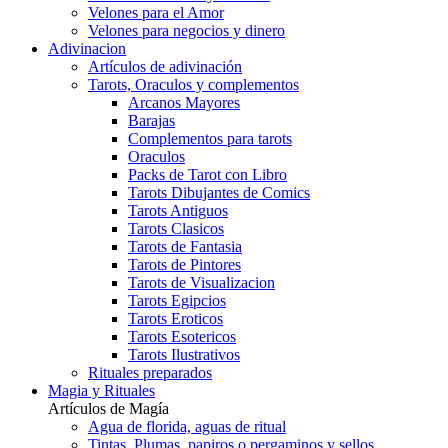
Velones para el Amor
Velones para negocios y dinero
Adivinacion
Artículos de adivinación
Tarots, Oraculos y complementos
Arcanos Mayores
Barajas
Complementos para tarots
Oraculos
Packs de Tarot con Libro
Tarots Dibujantes de Comics
Tarots Antiguos
Tarots Clasicos
Tarots de Fantasia
Tarots de Pintores
Tarots de Visualizacion
Tarots Egipcios
Tarots Eroticos
Tarots Esotericos
Tarots Ilustrativos
Rituales preparados
Magia y Rituales
Artículos de Magía
Agua de florida, aguas de ritual
Tintas, Plumas, papiros o pergaminos y sellos