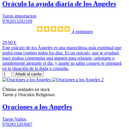
Oráculo la ayuda diaria de los Angeles
Tarots importacion
9782813202109
4 opiniones
29,90 €
Este oráculo de los Ángeles es una maravillosa guía espiritual que
podrá estar contigo todos los dias. Es un oráculo, que te ayudará,
pues podras contemplar una imagen para relajarte, orientarte o
simplemente alegrarte el día, y aparte su sabio consejo te orientará
en la situación de la duda o consulta.
Añadir al carrito
Últimas unidades en stock
Tarots y Oraculos Religiosos
Oraciones a los Angeles
Tarots Varios
9782813203687