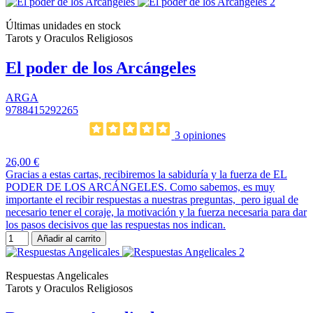
Últimas unidades en stock
Tarots y Oraculos Religiosos
El poder de los Arcángeles
ARGA
9788415292265
3 opiniones
26,00 €
Gracias a estas cartas, recibiremos la sabiduría y la fuerza de EL
PODER DE LOS ARCÁNGELES. Como sabemos, es muy
importante el recibir respuestas a nuestras preguntas, pero igual de
necesario tener el coraje, la motivación y la fuerza necesaria para dar
los pasos decisivos que las respuestas nos indican.
Añadir al carrito
Respuestas Angelicales
Tarots y Oraculos Religiosos