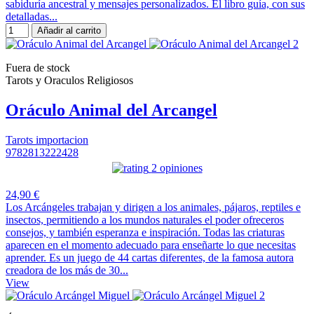
sabiduría ancestral y mensajes personalizados. El libro guía, con sus
detalladas...
Añadir al carrito
Fuera de stock
Tarots y Oraculos Religiosos
Oráculo Animal del Arcangel
Tarots importacion
9782813222428
2 opiniones
24,90 €
Los Arcángeles trabajan y dirigen a los animales, pájaros, reptiles e
insectos, permitiendo a los mundos naturales el poder ofreceros
consejos, y también esperanza e inspiración. Todas las criaturas
aparecen en el momento adecuado para enseñarte lo que necesitas
aprender. Es un juego de 44 cartas diferentes, de la famosa autora
creadora de los más de 30...
View