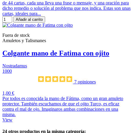
de 44 cartas, cada una lleva una frase o mensaje, y una oración para
dicho remedio o solución al problema que nos indica. Estas son unas
cartas, ideales para...
Añadir al carrito
Fuera de stock
Amuletos y Talismanes
Colgante mano de Fatima con ojito
Nostradamus
1000
7 opiniones
1,00 €
Por todos es conocida la mano de Fátima, como un gran amuleto
protector. También escuchamos de que el ojito Turco, es eficaz
contra el mal de ojo. Imaginaros ambas combinaciones en una
misma.
View
24 otros productos en la misma categoría: