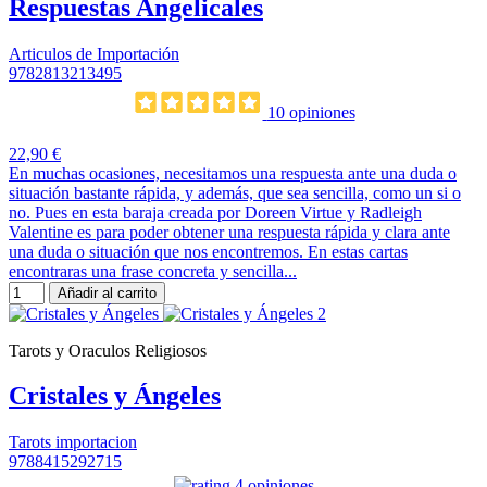
Respuestas Angelicales
Articulos de Importación
9782813213495
10 opiniones
22,90 €
En muchas ocasiones, necesitamos una respuesta ante una duda o
situación bastante rápida, y además, que sea sencilla, como un si o
no. Pues en esta baraja creada por Doreen Virtue y Radleigh
Valentine es para poder obtener una respuesta rápida y clara ante
una duda o situación que nos encontremos. En estas cartas
encontraras una frase concreta y sencilla...
Añadir al carrito
Tarots y Oraculos Religiosos
Cristales y Ángeles
Tarots importacion
9788415292715
4 opiniones