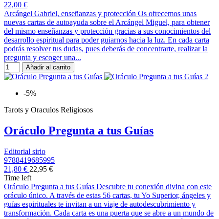
22,00 €
Arcángel Gabriel, enseñanzas y protección Os ofrecemos unas
nuevas cartas de autoayuda sobre el Arcángel Miguel, para obtener
del mismo enseñanzas y protección gracias a sus conocimientos del
desarrollo espiritual para poder guiarnos hacia la luz. En cada carta
podrás resolver tus dudas, pues deberás de concentrarte, realizar la
pregunta y escoger una...
Añadir al carrito
-5%
Tarots y Oraculos Religiosos
Oráculo Pregunta a tus Guías
Editorial sirio
9788419685995
21,80 €
22,95 €
Time left
Oráculo Pregunta a tus Guías Descubre tu conexión divina con este
oráculo único. A través de estas 56 cartas, tu Yo Superior, ángeles y
guías espirituales te invitan a un viaje de autodescubrimiento y
transformación. Cada carta es una puerta que se abre a un mundo de