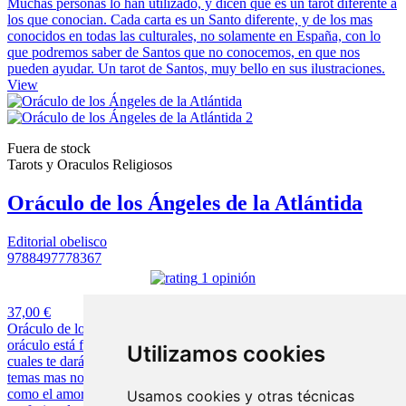
Muchas personas lo han utilizado, y dicen que es un tarot diferente a
los que conocian. Cada carta es un Santo diferente, y de los mas
conocidos en todas las culturales, no solamente en España, con lo
que podremos saber de Santos que no conocemos, en que nos
pueden ayudar. Un tarot de Santos, muy bello en sus ilustraciones.
View
Fuera de stock
Tarots y Oraculos Religiosos
Oráculo de los Ángeles de la Atlántida
Editorial obelisco
9788497778367
1 opinión
37,00 €
Oráculo de los Ángeles de la Atlántida Oráculo de Colección Este
oráculo está formado por 44 cartas y por los doce Arcángeles, los
Utilizamos cookies
cuales te darán ayuda a las preguntas que desees formular sobre los
temas mas normales, como son el amor, la salud, el de siempre,
como el amor, otro que tampoco falta, el dinero, o a nivel
Usamos cookies y otras técnicas