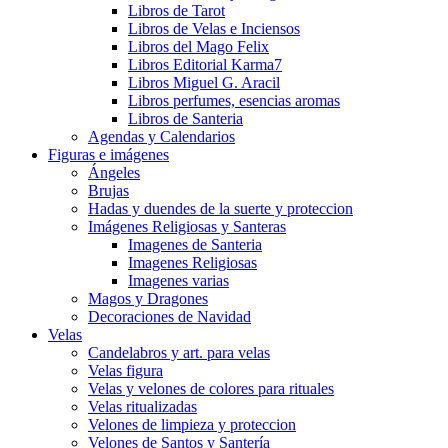
Libros de Tarot
Libros de Velas e Inciensos
Libros del Mago Felix
Libros Editorial Karma7
Libros Miguel G. Aracil
Libros perfumes, esencias aromas
Libros de Santeria
Agendas y Calendarios
Figuras e imágenes
Ángeles
Brujas
Hadas y duendes de la suerte y proteccion
Imágenes Religiosas y Santeras
Imagenes de Santeria
Imagenes Religiosas
Imagenes varias
Magos y Dragones
Decoraciones de Navidad
Velas
Candelabros y art. para velas
Velas figura
Velas y velones de colores para rituales
Velas ritualizadas
Velones de limpieza y proteccion
Velones de Santos y Santería