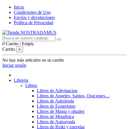
Inicio
Condiciones de Uso
Envíos y devoluciones
Política de Privacidad
0
Carrito
/
Empty
Carrito
×
No hay más artículos en su carrito
Iniciar sesión
Libreria
Libros
Libros de Adivinacion
Libros de Angeles, Santos, Oraciones....
Libros de Astrología
Libros de Esoterismo
Libros de Magia y rituales
Libros de Metafisica
Libros de Autoayuda
Libros de Reiki y energías