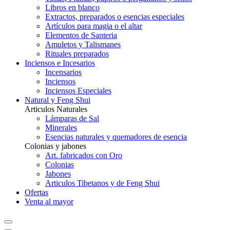
Libros en blanco
Extractos, preparados o esencias especiales
Artículos para magia o el altar
Elementos de Santeria
Amuletos y Talismanes
Rituales preparados
Inciensos e Incesarios
Incensarios
Inciensos
Inciensos Especiales
Natural y Feng Shui
Articulos Naturales
Lámparas de Sal
Minerales
Esencias naturales y quemadores de esencia
Colonias y jabones
Art. fabricados con Oro
Colonias
Jabones
Articulos Tibetanos y de Feng Shui
Ofertas
Venta al mayor