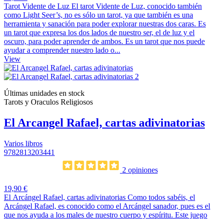
Tarot Vidente de Luz El tarot Vidente de Luz, conocido también
como Light Seer’s, no es sólo un tarot, ya que también es una
herramienta y sanación para poder explorar nuestras dos caras. Es
un tarot que expresa los dos lados de nuestro ser, el de luz y el
oscuro, para poder aprender de ambos. Es un tarot que nos puede
ayudar a comprender nuestro lado o...
View
Últimas unidades en stock
Tarots y Oraculos Religiosos
El Arcangel Rafael, cartas adivinatorias
Varios libros
9782813203441
2 opiniones
19,90 €
El Arcángel Rafael, cartas adivinatorias Como todos sabéis, el
Arcángel Rafael, es conocido como el Arcángel sanador, pues es el
que nos ayuda a los males de nuestro cuerpo y espíritu. Este juego