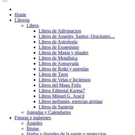
Home
Libreria
Libros
Libros de Adivinacion
Libros de Angeles, Santos, Oraciones....
Libros de Astrología
Libros de Esoterismo
Libros de Magia y rituales
Libros de Metafisica
Libros de Autoayuda
Libros de Reiki y energías
Libros de Tarot
Libros de Velas e Inciensos
Libros del Mago Felix
Libros Editorial Karma7
Libros Miguel G. Aracil
Libros perfumes, esencias aromas
Libros de Santeria
Agendas y Calendarios
Figuras e imágenes
Ángeles
Brujas
Hadas y duendes de la suerte y proteccion