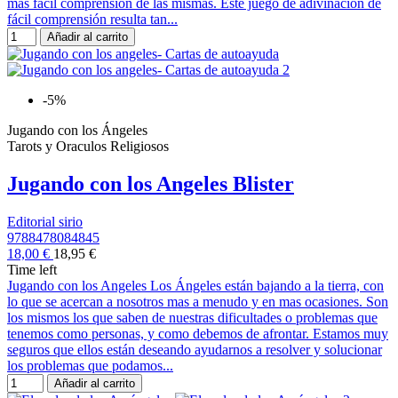
más fácil comprensión de las mismas. Este juego de adivinación de
fácil comprensión resulta tan...
Añadir al carrito
-5%
Jugando con los Ángeles
Tarots y Oraculos Religiosos
Jugando con los Angeles Blister
Editorial sirio
9788478084845
18,00 €
18,95 €
Time left
Jugando con los Angeles Los Ángeles están bajando a la tierra, con
lo que se acercan a nosotros mas a menudo y en mas ocasiones. Son
los mismos los que saben de nuestras dificultades o problemas que
tenemos como personas, y como debemos de afrontar. Estamos muy
seguros que ellos están deseando ayudarnos a resolver y solucionar
los problemas que podamos...
Añadir al carrito