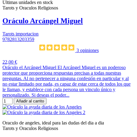
Últimas unidades en stock
Tarots y Oraculos Religiosos
Oráculo Arcángel Miguel
Tarots importacion
9782813203359
3 opiniones
22,00 €
Oráculo el Arcángel Miguel El Arcángel Miguel es un poderoso
protector que proporciona respuestas precisas a todas nuestras
preguntas. Al no pertenecer a ninguna confesión en particular y al
no estar limitado por nada, es capaz de estar cerca de todos los que
le llaman, y establece con cada persona un vinculo único y
personalizado. Si deseas el poder...
Añadir al carrito
Oraculo de angeles, ideal para las dudas del dia a dia
Tarots y Oraculos Religiosos