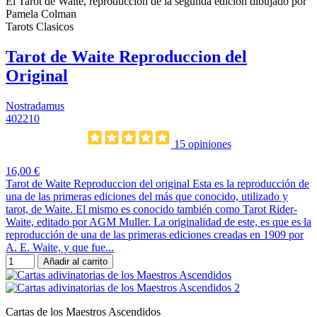
El Tarot de Waite, reproducción de la segunda edición dibujado por
Pamela Colman
Tarots Clasicos
Tarot de Waite Reproduccion del
Original
Nostradamus
402210
15 opiniones
16,00 €
Tarot de Waite Reproduccion del original Esta es la reproducción de
una de las primeras ediciones del más que conocido, utilizado y
tarot, de Waite. El mismo es conocido también como Tarot Rider-
Waite, editado por AGM Muller. La originalidad de este, es que es la
reproducción de una de las primeras ediciones creadas en 1909 por
A. E. Waite, y que fue...
Añadir al carrito
Cartas de los Maestros Ascendidos