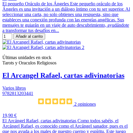
El pequeño Oráculo de los Ángeles Este pequeño oráculo de los
Ángeles es una invitación a un diálogo íntimo con tu ser superior. Al
seleccionar una carta, no solo obtienes una respuesta, sino que
estableces una conexión profunda con las energías angélicas. Sus
mensajes te guiarán en un viaje de auto descubrimiento, ayudándote
a transformar tus desafíos en...
Añadir al carrito
Últimas unidades en stock
Tarots y Oraculos Religiosos
El Arcangel Rafael, cartas adivinatorias
Varios libros
9782813203441
2 opiniones
19,90 €
El Arcángel Rafael, cartas adivinatorias Como todos sabéis, el
Arcángel Rafael, es conocido como el Arcángel sanador, pues es el
que nos ayuda a los males de nuestro cuerpo y espíritu. Este juego