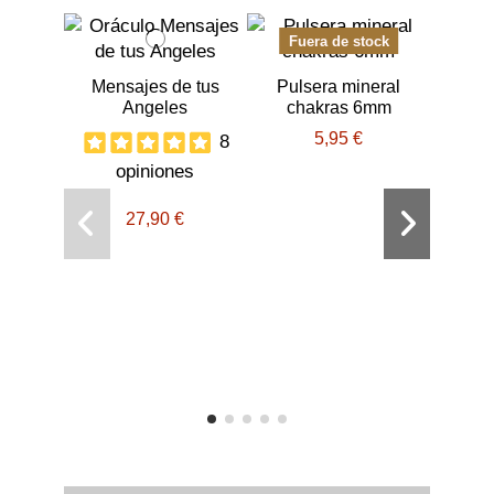
Fuera de stock
Mensajes de tus
Pulsera mineral
Angeles
chakras 6mm
5,95 €
8
opiniones
27,90 €
Extra
o