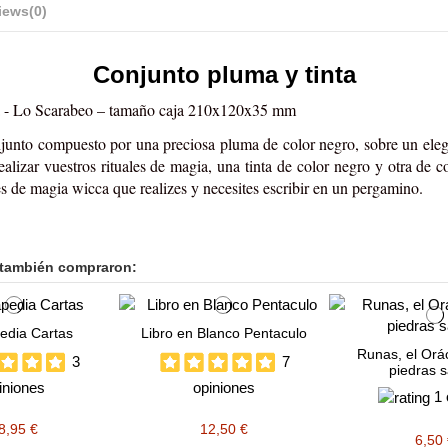
iews
(0)
Conjunto pluma y tinta
roja - Lo Scarabeo – tamaño caja 210x120x35 mm
junto compuesto por una preciosa pluma de color negro, sobre un elega
realizar vuestros rituales de magia, una tinta de color negro y otra de 
les de magia wicca que realizes y necesites escribir en un pergamino.
 también compraron:
edia Cartas
Libro en Blanco Pentaculo
Runas, el Orác
3
7
piedras s
iniones
opiniones
1 
8,95 €
12,50 €
6,50