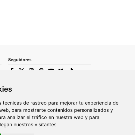
Seguidores
Newsletter
kies
 técnicas de rastreo para mejorar tu experiencia de
web, para mostrarte contenidos personalizados y
Puede darse de baja en cualquier
momento. Para ello, consulte nuestra
a analizar el tráfico en nuestra web y para
información de contacto en el aviso legal.
egan nuestros visitantes.