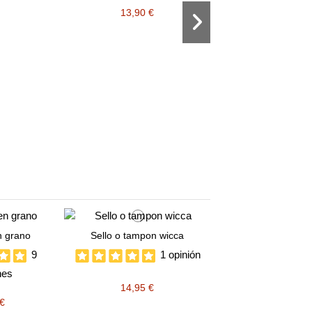
13,90 €
Fuera de stock
Aceite Abrecam
3 opini
7,00 €
n grano
Sello o tampon wicca
9
1 opinión
nes
14,95 €
 €