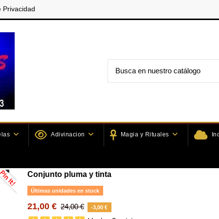
e Privacidad
elas
Adivinacion
Magia y Rituales
In
ia
Conjunto pluma y tinta
Conjunto pluma y tinta
Últimas unidades en stock
21,00 €
24,00 €
-3,00 €