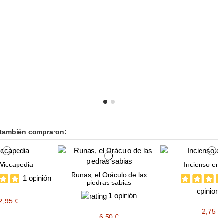
 también compraron:
Wiccapedia
Incienso e
Runas, el Oráculo de las
1 opinión
piedras sabias
opinio
1 opinión
2,95 €
2,75
6,50 €