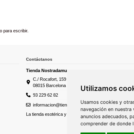
 para escribir.
Contáctanos
Tienda Nostradamus
C./ Rocafort, 159
08015 Barcelona
Utilizamos coo
93 229 62 82
Usamos cookies y otras
informacion@tiendanostradamus.com
navegación en nuestra 
La tienda esotérica y de tarots
anuncios adecuados, par
comprender de donde ll