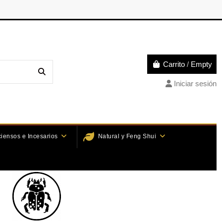
Carrito
/
Empty
Iniciar sesión
ciensos e Incesarios
Natural y Feng Shui