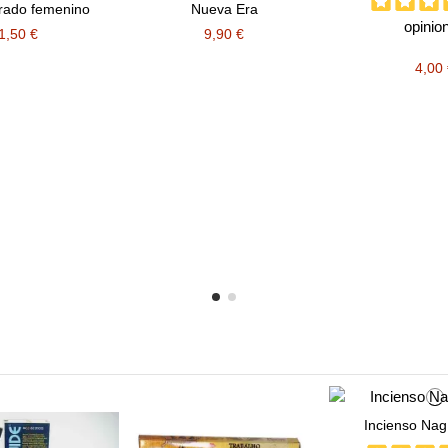
rado femenino
Nueva Era
opinio
1,50 €
9,90 €
4,00
Incienso Na