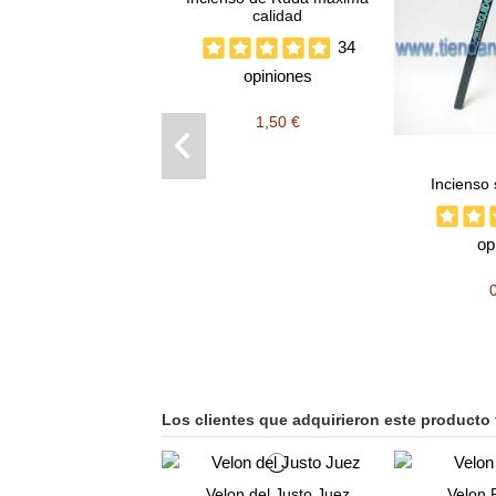
calidad
34
opiniones
1,50 €
Incienso 
op
Los clientes que adquirieron este producto
Velon del Justo Juez
Velon 