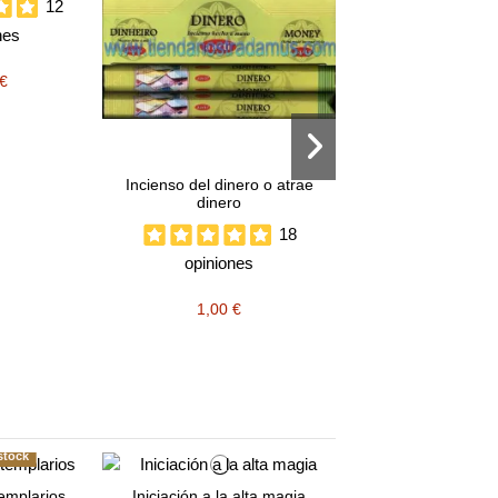
12
nes
 €
Incienso del dinero o atrae
Incienso de Palo 
dinero
máxima calid
18
opiniones
opiniones
1,00 €
1,50 €
stock
templarios
Iniciación a la alta magia