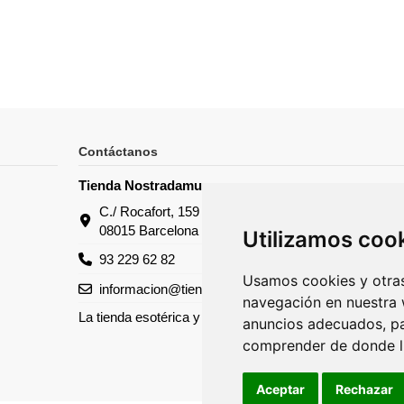
Contáctanos
Tienda Nostradamus
C./ Rocafort, 159
08015 Barcelona
Utilizamos coo
93 229 62 82
Usamos cookies y otras
informacion@tiendanostradamus.com
navegación en nuestra 
La tienda esotérica y de tarots
anuncios adecuados, par
comprender de donde ll
Aceptar
Rechazar