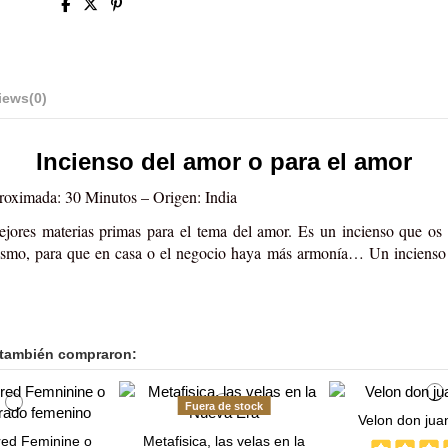
iews
(0)
Incienso del amor o para el amor
proximada: 30 Minutos – Origen: India
jores materias primas para el tema del amor. Es un incienso que os ay
smo, para que en casa o el negocio haya más armonía… Un incienso q
 también compraron:
Fuera de stock
Velon don jua
red Feminine o
Metafisica, las velas en la