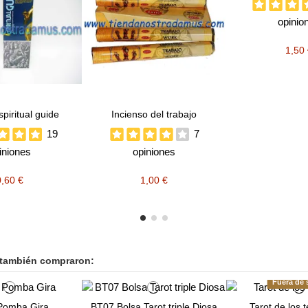
opinio
1,50
spiritual guide
Incienso del trabajo
19
7
iniones
opiniones
0,60 €
1,00 €
 también compraron:
Fuera de 
Pomba Gira
BT07 Bolsa Tarot triple Diosa
Tarot de los 