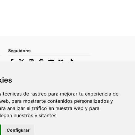
Seguidores
Newsletter
kies
 técnicas de rastreo para mejorar tu experiencia de
web, para mostrarte contenidos personalizados y
Puede darse de baja en cualquier
momento. Para ello, consulte nuestra
a analizar el tráfico en nuestra web y para
información de contacto en el aviso legal.
egan nuestros visitantes.
Configurar