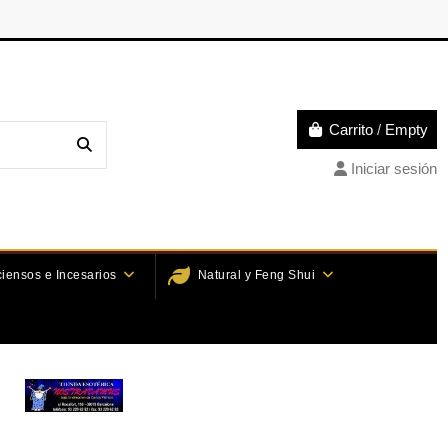
Carrito
/
Empty
Iniciar sesión
ciensos e Incesarios
Natural y Feng Shui