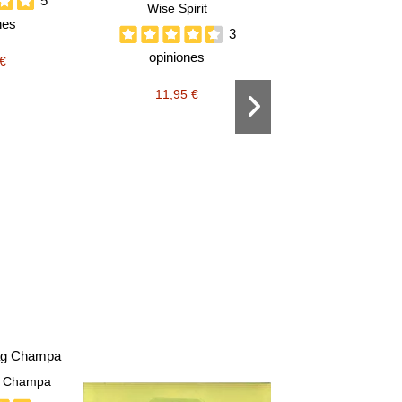
5
Wise Spirit
nes
3
opiniones
 €
11,95 €
Quemador de ese
redondo
4,80 €
g Champa