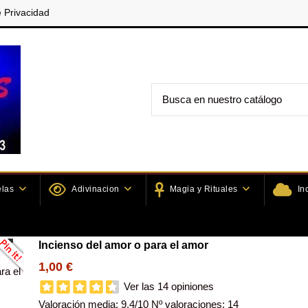
e Privacidad
elas
Adivinacion
Magia y Rituales
In
nsarios
Inciensos
Incienso del amor o para el amor
Incienso del amor o para el amor
1,00 €
Ver las 14 opiniones
Valoración media:
9.4
/10 Nº valoraciones:
14