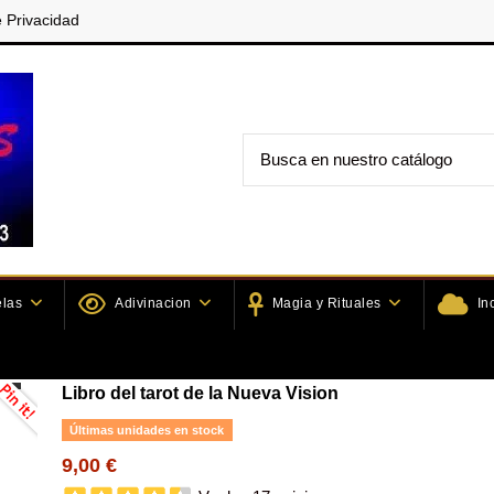
e Privacidad
elas
Adivinacion
Magia y Rituales
In
de Tarot
Libro del tarot de la Nueva Vision
Libro del tarot de la Nueva Vision
Últimas unidades en stock
9,00 €