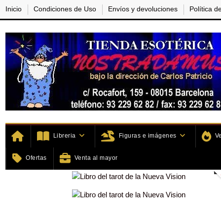
Inicio
Condiciones de Uso
Envíos y devoluciones
Política d
Libreria
Figuras e imágenes
V
Inicio
Home
Libros
Libros 
Ofertas
Venta al mayor