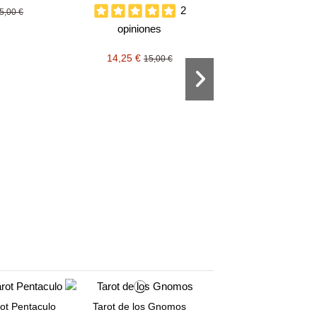
2
5,00 €
opiniones
14,25 €
15,00 €
Manual de interpreta
Tarot
opiniones
12,95 €
ot Pentaculo
Tarot de los Gnomos