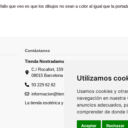
fallo que veo es que los dibujos no sean a color al igual que la porta
Contáctanos
Tienda Nostradamus
C./ Rocafort, 159
08015 Barcelona
Utilizamos coo
93 229 62 82
Usamos cookies y otras
informacion@tiendanostradamus.com
navegación en nuestra 
La tienda esotérica y de tarots
anuncios adecuados, par
comprender de donde ll
Aceptar
Rechazar