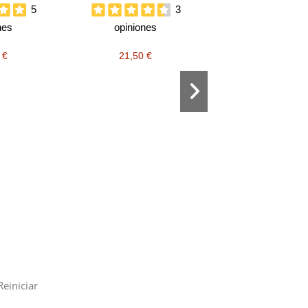
5
3
nes
opiniones
 €
21,50 €
Velon limpieza d
opiniones
7,95 €
Reiniciar