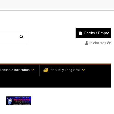
Carrito
/
Empty
Iniciar sesión
ciensos e Incesarios
Natural y Feng Shui