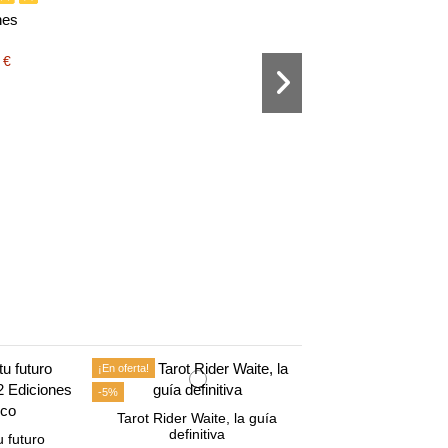
nes
 €
Fuera de stock
Tarot Gothic - The
Tarot
opiniones
24,90 €
¡En oferta!
-5%
Tarot Rider Waite, la guía
definitiva
u futuro