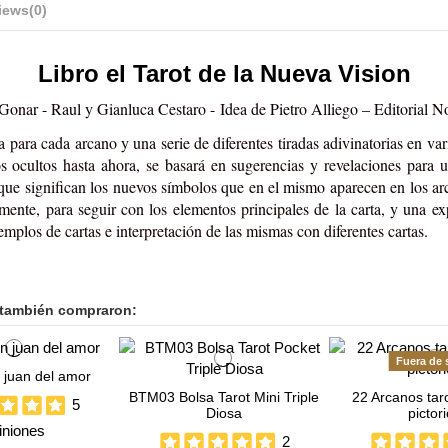
iews
(0)
Libro el Tarot de la Nueva Vision
 Gonar - Raul y Gianluca Cestaro -
Idea de Pietro Alliego – Editorial 
 para cada arcano y una serie de diferentes tiradas adivinatorias en vari
tos ocultos hasta ahora, se basará en sugerencias y revelaciones para
o que significan los nuevos símbolos que en el mismo aparecen en los ar
amente, para seguir con los elementos principales de la carta, y una e
emplos de cartas e interpretación de las mismas con diferentes cartas.
 también compraron:
Fuera de 
 juan del amor
BTM03 Bolsa Tarot Mini Triple
22 Arcanos tar
5
Diosa
pictor
iniones
2