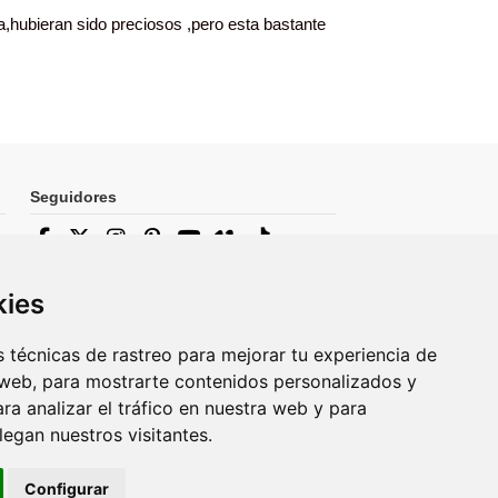
da,hubieran sido preciosos ,pero esta bastante
Seguidores
Newsletter
kies
 técnicas de rastreo para mejorar tu experiencia de
web, para mostrarte contenidos personalizados y
Puede darse de baja en cualquier
momento. Para ello, consulte nuestra
a analizar el tráfico en nuestra web y para
información de contacto en el aviso legal.
egan nuestros visitantes.
Configurar