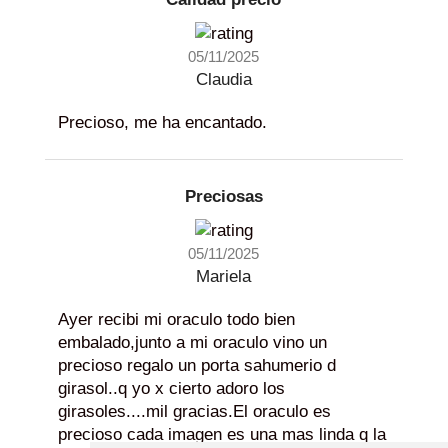
05/11/2025
Oráculo del amor Consciente
La Santa Muerte
Predestinados, e
Oráculo de las r
Pequeño Orac
Claudia
creadore
Alma
amo
19,90 €
1 opinión
14,90
13,90
7,95 
Precioso, me ha encantado.
15,00 €
Preciosas
05/11/2025
Mariela
Ayer recibi mi oraculo todo bien
embalado,junto a mi oraculo vino un
precioso regalo un porta sahumerio d
girasol..q yo x cierto adoro los
girasoles....mil gracias.El oraculo es
precioso cada imagen es una mas linda q la