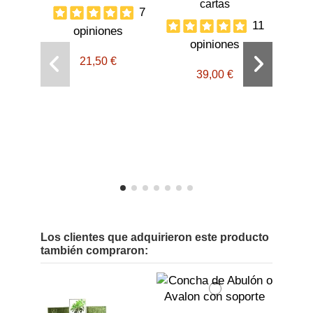
cartas
7
11
opiniones
opiniones
21,50 €
Tar
39,00 €
D
o
Los clientes que adquirieron este producto
también compraron: