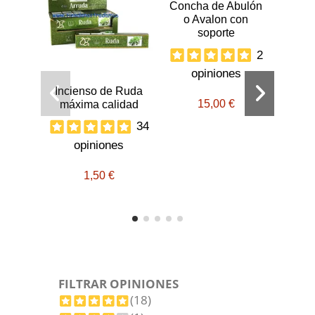
Concha de Abulón
o Avalon con
soporte
2
opiniones
Incienso de Ruda
La b
15,00 €
máxima calidad
34
o
opiniones
1,50 €
FILTRAR OPINIONES
(18)