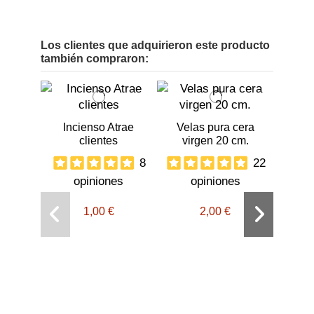
Los clientes que adquirieron este producto
también compraron:
Incienso Atrae
Velas pura cera
clientes
virgen 20 cm.
8
22
opiniones
opiniones
1,00 €
2,00 €
El li
oj