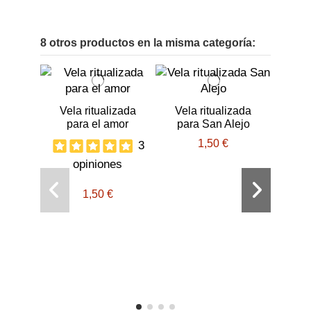
8 otros productos en la misma categoría:
Vela ritualizada
Vela ritualizada
para el amor
para San Alejo
1,50 €
3
opiniones
1,50 €
Vela r
P