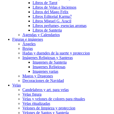
Libros de Tarot
Libros de Velas e Inciensos
Libros del Mago Felix
Libros Editorial Karma7
Libros Miguel G. Aracil
Libros perfumes, esencias aromas
Libros de Santeria
Agendas y Calendarios
Figuras e imágenes
Ángeles
Brujas
Hadas y duendes de la suerte y proteccion
Imágenes Religiosas y Santeras
Imagenes de Santeria
Imagenes Religiosas
Imagenes varias
Magos y Dragones
Decoraciones de Navidad
Velas
Candelabros y art. para velas
Velas figura
Velas y velones de colores para rituales
Velas ritualizadas
Velones de limpieza y proteccion
Velones de Santos y Santería