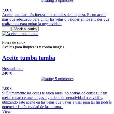
5 opiniones
7,00 €
Aceite para dar más fuerza a los rituales de limpieza. Es un aceite
mas que adecuado para ungir las velas o velones en los rituales que
realizamos para quitar la negatividad.
Añadir al carrito
Fuera de stock
Aceites para limpiezas y contra magias
Aceite tumba tumba
Nostradamus
24070
5 opiniones
7,00 €
Si últimamente las cosas te salen raras, no acabas de conseguir tus
metas o parece que tengas algo debe de negatividad o envidias,
utilizando este aceite en las velas que vayas a usar para tal fin podrás
potenciar la efectividad de las mismas.
View