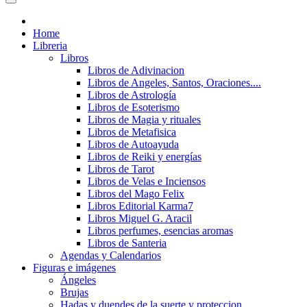
Home
Libreria
Libros
Libros de Adivinacion
Libros de Angeles, Santos, Oraciones....
Libros de Astrología
Libros de Esoterismo
Libros de Magia y rituales
Libros de Metafisica
Libros de Autoayuda
Libros de Reiki y energías
Libros de Tarot
Libros de Velas e Inciensos
Libros del Mago Felix
Libros Editorial Karma7
Libros Miguel G. Aracil
Libros perfumes, esencias aromas
Libros de Santeria
Agendas y Calendarios
Figuras e imágenes
Ángeles
Brujas
Hadas y duendes de la suerte y proteccion