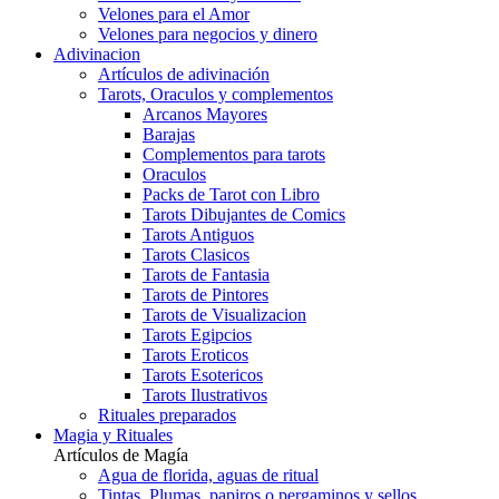
Velones para el Amor
Velones para negocios y dinero
Adivinacion
Artículos de adivinación
Tarots, Oraculos y complementos
Arcanos Mayores
Barajas
Complementos para tarots
Oraculos
Packs de Tarot con Libro
Tarots Dibujantes de Comics
Tarots Antiguos
Tarots Clasicos
Tarots de Fantasia
Tarots de Pintores
Tarots de Visualizacion
Tarots Egipcios
Tarots Eroticos
Tarots Esotericos
Tarots Ilustrativos
Rituales preparados
Magia y Rituales
Artículos de Magía
Agua de florida, aguas de ritual
Tintas, Plumas, papiros o pergaminos y sellos