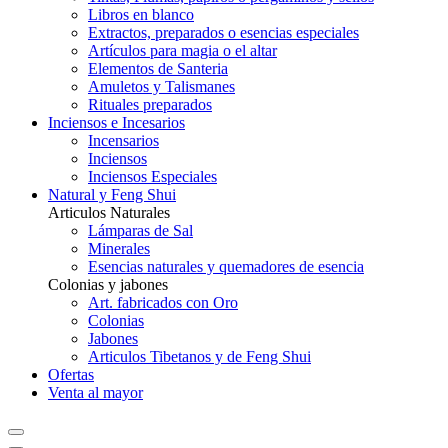
Libros en blanco
Extractos, preparados o esencias especiales
Artículos para magia o el altar
Elementos de Santeria
Amuletos y Talismanes
Rituales preparados
Inciensos e Incesarios
Incensarios
Inciensos
Inciensos Especiales
Natural y Feng Shui
Articulos Naturales
Lámparas de Sal
Minerales
Esencias naturales y quemadores de esencia
Colonias y jabones
Art. fabricados con Oro
Colonias
Jabones
Articulos Tibetanos y de Feng Shui
Ofertas
Venta al mayor