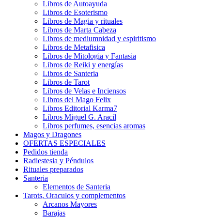
Libros de Autoayuda
Libros de Esoterismo
Libros de Magia y rituales
Libros de Marta Cabeza
Libros de mediumnidad y espiritismo
Libros de Metafisica
Libros de Mitologia y Fantasia
Libros de Reiki y energías
Libros de Santeria
Libros de Tarot
Libros de Velas e Inciensos
Libros del Mago Felix
Libros Editorial Karma7
Libros Miguel G. Aracil
Libros perfumes, esencias aromas
Magos y Dragones
OFERTAS ESPECIALES
Pedidos tienda
Radiestesia y Péndulos
Rituales preparados
Santeria
Elementos de Santeria
Tarots, Oraculos y complementos
Arcanos Mayores
Barajas