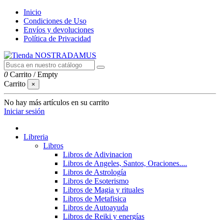
Inicio
Condiciones de Uso
Envíos y devoluciones
Política de Privacidad
0
Carrito
/
Empty
Carrito
×
No hay más artículos en su carrito
Iniciar sesión
Libreria
Libros
Libros de Adivinacion
Libros de Angeles, Santos, Oraciones....
Libros de Astrología
Libros de Esoterismo
Libros de Magia y rituales
Libros de Metafisica
Libros de Autoayuda
Libros de Reiki y energías