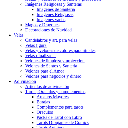
Imágenes Religiosas y Santeras
Imagenes de Santeria
Imagenes Religiosas
Imagenes varias
Magos y Dragones
Decoraciones de Navidad
Velas
Candelabros y art. para velas
Velas figura
Velas y velones de colores para rituales
Velas ritualizadas
Velones de limpieza y proteccion
Velones de Santos y Santería
Velones para el Amor
Velones para negocios y dinero
Adivinacion
Artículos de adivinación
Tarots, Oraculos y complementos
Arcanos Mayores
Barajas
Complementos para tarots
Oraculos
Packs de Tarot con Libro
Tarots Dibujantes de Comics
Tarots Antiguos