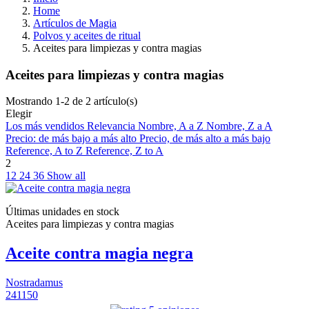
Home
Artículos de Magia
Polvos y aceites de ritual
Aceites para limpiezas y contra magias
Aceites para limpiezas y contra magias
Mostrando 1-2 de 2 artículo(s)
Elegir
Los más vendidos
Relevancia
Nombre, A a Z
Nombre, Z a A
Precio: de más bajo a más alto
Precio, de más alto a más bajo
Reference, A to Z
Reference, Z to A
2
12
24
36
Show all
Últimas unidades en stock
Aceites para limpiezas y contra magias
Aceite contra magia negra
Nostradamus
241150