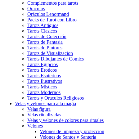
Complementos para tarots
Oraculos
Oráculos Lenormand
Packs de Tarot con Libro
Tarots Antiguos
Tarots Clasicos
Tarots de Colección
Tarots de Fantasia
Tarots de Pintores
Tarots de Visualizacion
Tarots Dibujantes de Comics
Tarots Egipcios
Tarots Eroticos
Tarots Esotericos
Tarots Ilustrativos
Tarots Misticos
Tarots Modernos
Tarots y Oraculos Religiosos
Velas y velones para alta magia
Velas figura
Velas ritualizadas
Velas y velones de colores para rituales
Velones
Velones de limpieza y proteccion
Velones de Santos y Santería