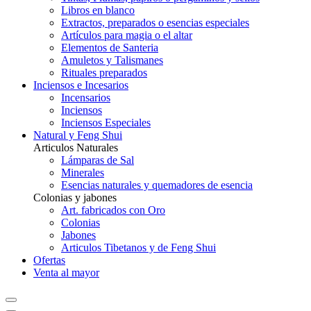
Libros en blanco
Extractos, preparados o esencias especiales
Artículos para magia o el altar
Elementos de Santeria
Amuletos y Talismanes
Rituales preparados
Inciensos e Incesarios
Incensarios
Inciensos
Inciensos Especiales
Natural y Feng Shui
Articulos Naturales
Lámparas de Sal
Minerales
Esencias naturales y quemadores de esencia
Colonias y jabones
Art. fabricados con Oro
Colonias
Jabones
Articulos Tibetanos y de Feng Shui
Ofertas
Venta al mayor