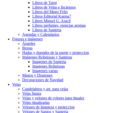
Libros de Tarot
Libros de Velas e Inciensos
Libros del Mago Felix
Libros Editorial Karma7
Libros Miguel G. Aracil
Libros perfumes, esencias aromas
Libros de Santeria
Agendas y Calendarios
Figuras e imágenes
Ángeles
Brujas
Hadas y duendes de la suerte y proteccion
Imágenes Religiosas y Santeras
Imagenes de Santeria
Imagenes Religiosas
Imagenes varias
Magos y Dragones
Decoraciones de Navidad
Velas
Candelabros y art. para velas
Velas figura
Velas y velones de colores para rituales
Velas ritualizadas
Velones de limpieza y proteccion
Velones de Santos y Santería