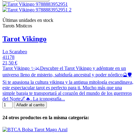
Últimas unidades en stock
Tarots Misticos
Tarot Vikingo
Lo Scarabeo
41178
21,50 €
Tarot Vikingo ✨⚔️Descubre el Tarot Vikingo y adéntrate en un
universo lleno de misterio, sabiduría ancestral y poder nórdico🔮🛡️
Si te apasiona la cultura vikinga y la antigua mitología escandinava,
este espectacular tarot es perfecto para ti. Mucho más que una
simple baraja te transportará al corazón del mundo de los guerreros
del Norte🌌🔥. La iconografía...
Añadir al carrito
24 otros productos en la misma categoría: