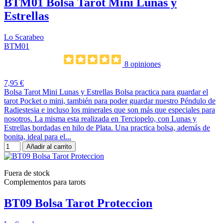
BTM01 Bolsa Tarot Mini Lunas y
Estrellas
Lo Scarabeo
BTM01
8 opiniones
7,95 €
Bolsa Tarot Mini Lunas y Estrellas Bolsa practica para guardar el
tarot Pocket o mini, también para poder guardar nuestro Péndulo de
Radiestesia e incluso los minerales que son más que especiales para
nosotros. La misma esta realizada en Terciopelo, con Lunas y
Estrellas bordadas en hilo de Plata. Una practica bolsa, además de
bonita, ideal para el...
Añadir al carrito
Fuera de stock
Complementos para tarots
BT09 Bolsa Tarot Proteccion