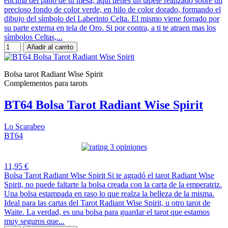
encima del paño de tu mesa, aquí tienes un tapete realizado sobre un
precioso fondo de color verde, en hilo de color dorado, formando el
dibujo del símbolo del Laberinto Celta. El mismo viene forrado por
su parte externa en tela de Oro. Si por contra, a ti te atraen mas los
símbolos Celtas,...
Añadir al carrito
Bolsa tarot Radiant Wise Spirit
Complementos para tarots
BT64 Bolsa Tarot Radiant Wise Spirit
Lo Scarabeo
BT64
3 opiniones
11,95 €
Bolsa Tarot Radiant Wise Spirit Si te agradó el tarot Radiant Wise
Spirit, no puede faltarte la bolsa creada con la carta de la emperatriz.
Una bolsa estampada en raso lo que realza la belleza de la misma.
Ideal para las cartas del Tarot Radiant Wise Spirit, u otro tarot de
Waite. La verdad, es una bolsa para guardar el tarot que estamos
muy seguros que...