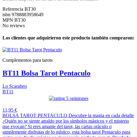
Referencia
BT30
isbn
9788883958649
MPN
BT30
No reviews
Los clientes que adquirieron este producto también compraron:
Complementos para tarots
BT11 Bolsa Tarot Pentaculo
Lo Scarabeo
BT11
5 opiniones
11,95 €
BOLSA TAROT PENTACULO Descubre la magia en cada detalle
¿Quién no se siente atraído por los símbolos mágicos y el misterio
que evocan? Si eres amante del tarot, las cartas oráculo o
simplemente disfrutas de lo místico, esta bolsa tarot Pentaculo para