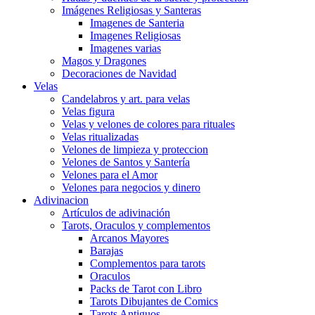
Imágenes Religiosas y Santeras
Imagenes de Santeria
Imagenes Religiosas
Imagenes varias
Magos y Dragones
Decoraciones de Navidad
Velas
Candelabros y art. para velas
Velas figura
Velas y velones de colores para rituales
Velas ritualizadas
Velones de limpieza y proteccion
Velones de Santos y Santería
Velones para el Amor
Velones para negocios y dinero
Adivinacion
Artículos de adivinación
Tarots, Oraculos y complementos
Arcanos Mayores
Barajas
Complementos para tarots
Oraculos
Packs de Tarot con Libro
Tarots Dibujantes de Comics
Tarots Antiguos