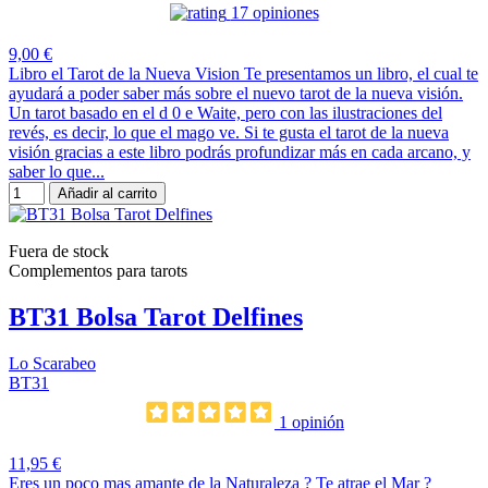
17 opiniones
9,00 €
Libro el Tarot de la Nueva Vision Te presentamos un libro, el cual te
ayudará a poder saber más sobre el nuevo tarot de la nueva visión.
Un tarot basado en el d 0 e Waite, pero con las ilustraciones del
revés, es decir, lo que el mago ve. Si te gusta el tarot de la nueva
visión gracias a este libro podrás profundizar más en cada arcano, y
saber lo que...
Añadir al carrito
Fuera de stock
Complementos para tarots
BT31 Bolsa Tarot Delfines
Lo Scarabeo
BT31
1 opinión
11,95 €
Eres un poco mas amante de la Naturaleza ? Te atrae el Mar ?