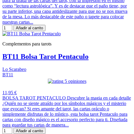
para la tirada de las cartas del tarot, con la impresión en el mismo
como “lectura astrológica”. Y es de destacar que el paño tiene, por
su parte inferior, una capa antideslizante para que no se nos mueva
de la mesa. Lo más destacable de este paño o tapete para colocar
nuestras cartas...
Añadir al carrito
Complementos para tarots
BT11 Bolsa Tarot Pentaculo
Lo Scarabeo
BT11
5 opiniones
11,95 €
BOLSA TAROT PENTACULO Descubre la magia en cada detalle
¿Quién no se siente atraído por los símbolos mágicos y el misterio
que evocan? Si eres amante del tarot, las cartas oráculo o
simplemente disfrutas de lo místico, esta bolsa tarot Pentaculo para
cartas con diseño mágico es el accesorio perfecto para ti. Diseñada
para guardar tus cartas de manera...
Añadir al carrito