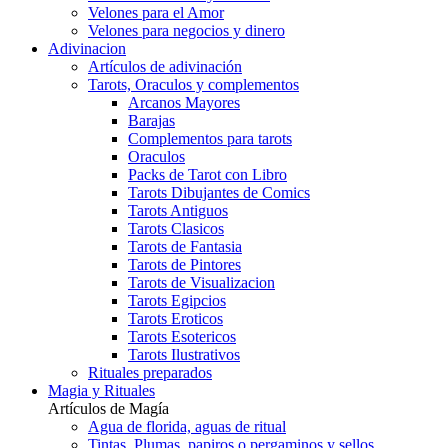
Velones para el Amor
Velones para negocios y dinero
Adivinacion
Artículos de adivinación
Tarots, Oraculos y complementos
Arcanos Mayores
Barajas
Complementos para tarots
Oraculos
Packs de Tarot con Libro
Tarots Dibujantes de Comics
Tarots Antiguos
Tarots Clasicos
Tarots de Fantasia
Tarots de Pintores
Tarots de Visualizacion
Tarots Egipcios
Tarots Eroticos
Tarots Esotericos
Tarots Ilustrativos
Rituales preparados
Magia y Rituales
Artículos de Magía
Agua de florida, aguas de ritual
Tintas, Plumas, papiros o pergaminos y sellos