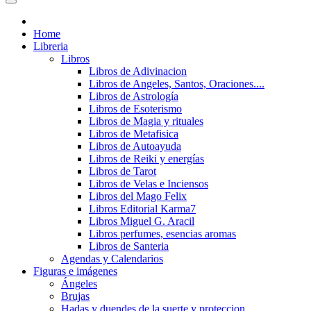
Home
Libreria
Libros
Libros de Adivinacion
Libros de Angeles, Santos, Oraciones....
Libros de Astrología
Libros de Esoterismo
Libros de Magia y rituales
Libros de Metafisica
Libros de Autoayuda
Libros de Reiki y energías
Libros de Tarot
Libros de Velas e Inciensos
Libros del Mago Felix
Libros Editorial Karma7
Libros Miguel G. Aracil
Libros perfumes, esencias aromas
Libros de Santeria
Agendas y Calendarios
Figuras e imágenes
Ángeles
Brujas
Hadas y duendes de la suerte y proteccion