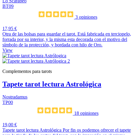
Lo Scarabeo
BT09
3 opiniones
17,95 €
Otra de las bolsas para guardar el tarot. Está fabricada en terciopelo,
forrada por su interior, y la misma esta decorada con el motivo del
símbolo de la protección, y bordada con hilo de Oro.
View
Complementos para tarots
Tapete tarot lectura Astrológica
Nostradamus
TP00
18 opiniones
19,00 €
Tapete tarot lectura Astrológica Por fin os podemos ofrecer el tapete