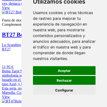
Utilizamos cookies
ves, destaca en si, por los colores opuestos del Amarillo y Azul.
View
Usamos cookies y otras técnicas
de rastreo para mejorar tu
Fuera de stock
experiencia de navegación en
Complementos para tarots
nuestra web, para mostrarte
BT27 Bolsa Tarot Mago Marsella
contenidos personalizados y
anuncios adecuados, para analizar
Lo Scarabeo
el tráfico en nuestra web y para
BT27
comprender de donde llegan
6 opiniones
nuestros visitantes.
11,95 €
Aceptar
Bolsa Tarot Mago Marsella En esta bolsa para guardar el Tarot, la
simbología se ha obtenido del famoso y vendido tarot de Marsella,
basado en el Arcano del Mago. La misma esta fabricada con suave
Rechazar
raso Azul, y bordado el Mago en hilo, dando un precioso relieve.
Esta seria, realmente la bolsa ideal para guardar nuestro Tarot de
Configurar
Marsella. Como puedes...
View