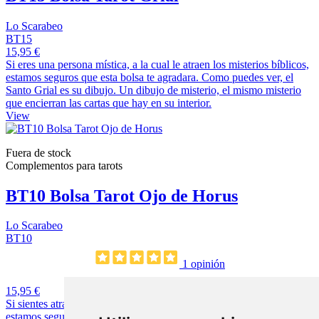
Lo Scarabeo
BT15
15,95 €
Si eres una persona mística, a la cual le atraen los misterios bíblicos,
estamos seguros que esta bolsa te agradara. Como puedes ver, el
Santo Grial es su dibujo. Un dibujo de misterio, el mismo misterio
que encierran las cartas que hay en su interior.
View
Fuera de stock
Complementos para tarots
BT10 Bolsa Tarot Ojo de Horus
Lo Scarabeo
BT10
1 opinión
15,95 €
Si sientes atracción por todo lo relacionado con la cultura Egipcia,
estamos seguros que no pasarás por alto esta bolsa. La misma, como