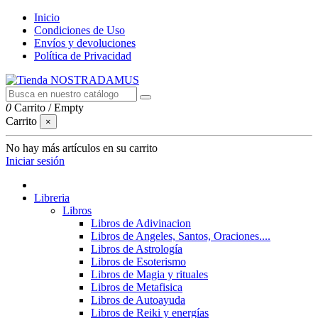
Inicio
Condiciones de Uso
Envíos y devoluciones
Política de Privacidad
0
Carrito
/
Empty
Carrito
×
No hay más artículos en su carrito
Iniciar sesión
Libreria
Libros
Libros de Adivinacion
Libros de Angeles, Santos, Oraciones....
Libros de Astrología
Libros de Esoterismo
Libros de Magia y rituales
Libros de Metafisica
Libros de Autoayuda
Libros de Reiki y energías