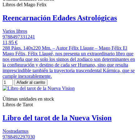
Libros del Mago Felix
Reencarnación Edades Astrológicas
Varios libros
9788497331241
11,95 €
288 Págs. 140x220 Mm. – Autor Félix Llauge – Mago Félix El
Mago Félix, Félix Llaugé, nos presenta un extraordinario libro que
nos enseña que no solo los signos del zodiaco son determinantes en
la configuración y destino de cada ser Humano, sino que resulta
imprescindible también la trayectoria trascendental Kármica, que se
cumple inexorablemente.
Añadir al carrito
Últimas unidades en stock
Libros de Tarot
Libro del tarot de la Nueva Vision
Nostradamus
9788492297030