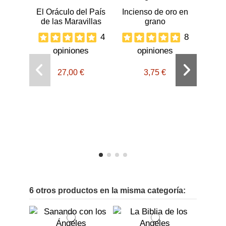
El Oráculo del País
Incienso de oro en
de las Maravillas
grano
4
8
opiniones
opiniones
27,00 €
3,75 €
Mir
o
6 otros productos en la misma categoría: