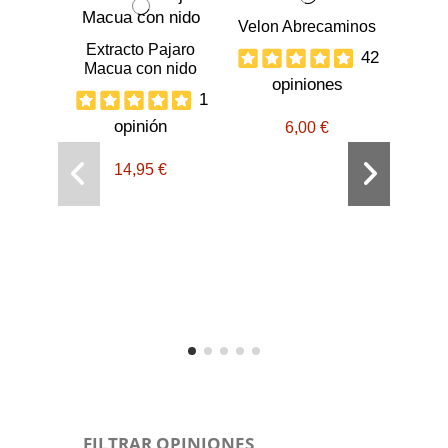
Velon Abrecaminos
Extracto Pajaro
42
Macua con nido
opiniones
1
opinión
6,00 €
14,95 €
22 
o
FILTRAR OPINIONES