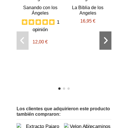
Sanando con los
La Biblia de los
Ángeles
Angeles
16,95 €
1
opinión
12,00 €
Seña
des
Los clientes que adquirieron este producto
también compraron: