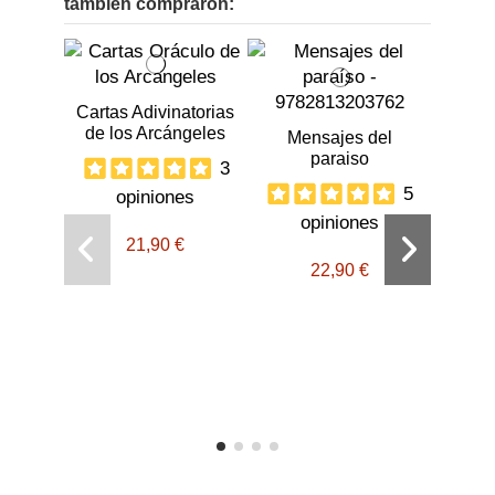
también compraron:
Cartas Adivinatorias
de los Arcángeles
Mensajes del
paraiso
3
5
opiniones
opiniones
21,90 €
Runas
de 
22,90 €