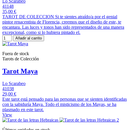
Lo Scarabeo
41148
35,00 €
TAROT DE COLECCION Si te sientes atraído/a por el genial
pintor renacentista de Florencia, creemos que el diseño de este, te
encantara. Las luces y tonos han sido representados de una manera
excepcional, como si lo hubiera pintado el.
Añadir al carrito
Fuera de stock
Tarots de Colección
Tarot Maya
Lo Scarabeo
41038
29,00 €
Este tarot está pensado para las personas que se sienten identificadas
con la sabiduría Maya. Todo el misticismo de los Mayas, se ha
plasmado en este tarot.
View
Últimas unidades en stock