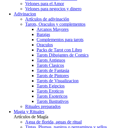
Velones para el Amor
Velones para negocios y dinero
Adivinacion
Artículos de adivinación
Tarots, Oraculos y complementos
Arcanos Mayores
Barajas
Complementos para tarots
Oraculos
Packs de Tarot con Libro
Tarots Dibujantes de Comics
Tarots Antiguos
Tarots Clasicos
Tarots de Fantasia
Tarots de Pintores
Tarots de Visualizacion
Tarots Egipcios
Tarots Eroticos
Tarots Esotericos
Tarots Ilustrativos
Rituales preparados
Magia y Rituales
Artículos de Magía
Agua de florida, aguas de ritual
Tintas, Plumas, papiros o pergaminos y sellos