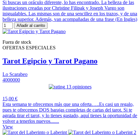
Si buscas un oráculo diferente, lo has encontrado. La belleza de las
ilustraciones creadas por Christine Filipak y Joseph Vargo son
inigualables. Las mismas son de una sencillez en los trazos, y de una
belleza superior. Además, van acompañadas de una frase (En Ingles)
Añadir al carrito
Fuera de stock
OFERTAS ESPECIALES
Tarot Egipcio y Tarot Pagano
Lo Scarabeo
4000000
13 opiniones
15,00 €
Esta semana te ofrecemos más que una oferta…..Es casi un regalo,
pues te ofrecemos DOS barajas completas de cartas del tarot. Si te
agrada tirar el tarot, y lo tienes gastado, aquí tienes la oportunidad de
volver a tenerlos nuevos.......
View