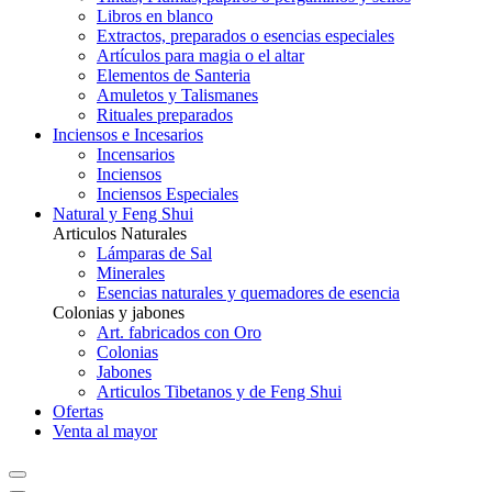
Libros en blanco
Extractos, preparados o esencias especiales
Artículos para magia o el altar
Elementos de Santeria
Amuletos y Talismanes
Rituales preparados
Inciensos e Incesarios
Incensarios
Inciensos
Inciensos Especiales
Natural y Feng Shui
Articulos Naturales
Lámparas de Sal
Minerales
Esencias naturales y quemadores de esencia
Colonias y jabones
Art. fabricados con Oro
Colonias
Jabones
Articulos Tibetanos y de Feng Shui
Ofertas
Venta al mayor