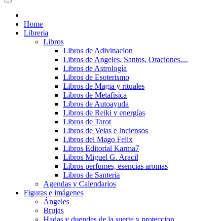
Home
Libreria
Libros
Libros de Adivinacion
Libros de Angeles, Santos, Oraciones....
Libros de Astrología
Libros de Esoterismo
Libros de Magia y rituales
Libros de Metafisica
Libros de Autoayuda
Libros de Reiki y energías
Libros de Tarot
Libros de Velas e Inciensos
Libros del Mago Felix
Libros Editorial Karma7
Libros Miguel G. Aracil
Libros perfumes, esencias aromas
Libros de Santeria
Agendas y Calendarios
Figuras e imágenes
Ángeles
Brujas
Hadas y duendes de la suerte y proteccion