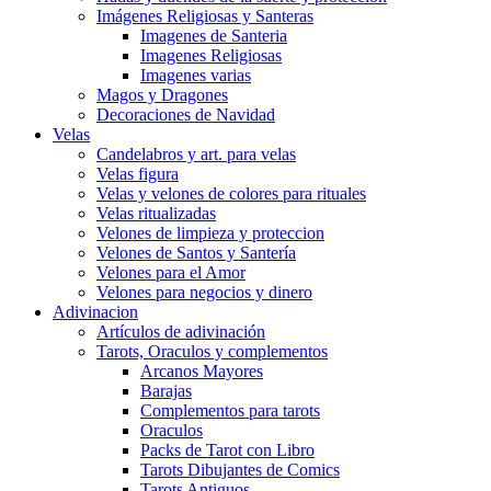
Imágenes Religiosas y Santeras
Imagenes de Santeria
Imagenes Religiosas
Imagenes varias
Magos y Dragones
Decoraciones de Navidad
Velas
Candelabros y art. para velas
Velas figura
Velas y velones de colores para rituales
Velas ritualizadas
Velones de limpieza y proteccion
Velones de Santos y Santería
Velones para el Amor
Velones para negocios y dinero
Adivinacion
Artículos de adivinación
Tarots, Oraculos y complementos
Arcanos Mayores
Barajas
Complementos para tarots
Oraculos
Packs de Tarot con Libro
Tarots Dibujantes de Comics
Tarots Antiguos