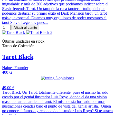
inigualable y más de 200 adjetivos que podríamos indicar sobre el
Slavic legends Tarot. Un tarot de la casa taroteca studio, del que
podemos destacar su primer éxito el Dark Mansion tarot, un tarot
más que especial. Estamos muy orgullosos de poder mostraros el
tarot Slavic Legends, pues...
Añadir al carrito
Últimas unidades en stock
Tarots de Colección
Tarot Black
Naipes Fournier
40072
3 opiniones
49,00 €
Tarot Black Un Tarot, totalmente diferente, pues el mismo ha sido
creado por el genial ilustrador Luis Royo, donde el da una visión
mas que particular de un Tarot. El mismo esta formado por unas
ilustraciones creadas bajo el punto de vista del genial artista. Quien
no conoce al famoso y reconocido ilustrador Luis Royo? Si te atraen