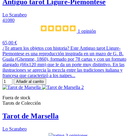
Antiguo tarot Ligure-Piemontese
Lo Scarabeo
41080
1 opinión
65,00 €
¿Te atraen los objetos con historia? Este Antiguo tarot Ligure-
Piemontese es una reproducción inspirada en un mazo de G. B.
Guala (Ghemme, 1860), formado por 78 cartas y con un formato
alargado (66x120 mm) que le da un porte muy distintivo. En las
ilustraciones se aprecia la mezcla entre las tradiciones italiana y
francesa que caracterizó a los naipes...
Añadir al carrito
Fuera de stock
Tarots de Colección
Tarot de Marsella
Lo Scarabeo
3 opiniones