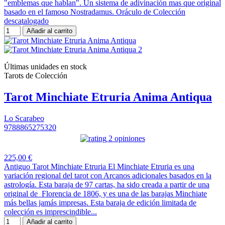
"emblemas que hablan". Un sistema de adivinación mas que original
basado en el famoso Nostradamus. Oráculo de Colección
descatalogado
Añadir al carrito
Últimas unidades en stock
Tarots de Colección
Tarot Minchiate Etruria Anima Antiqua
Lo Scarabeo
9788865275320
2 opiniones
225,00 €
Antiguo Tarot Minchiate Etruria El Minchiate Etruria es una
variación regional del tarot con Arcanos adicionales basados ​​en la
astrología. Esta baraja de 97 cartas, ha sido creada a partir de una
original de Florencia de 1806, y es una de las barajas Minchiate
más bellas jamás impresas. Esta baraja de edición limitada de
colección es imprescindible...
Añadir al carrito