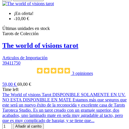
¡En oferta!
-10,00 €
Últimas unidades en stock
Tarots de Colección
The world of visions tarot
Articulos de Importación
39411750
3 opiniones
59,00 €
69,00 €
Time left
The World of visions Tarot DISPONIBLE SOLAMENTE EN UV.
NO ESTA DISPONIBLE EN MATE Estamos más que seguros que
este será un nuevo éxito de la reconocida y excelente casa de Tarots
Taroteca Studio. Es un tarot creado con un gramaje superior, dos
acabados, uno laminado mate en seda muy agradable al tacto, pero
que es muy complicado de barajar, y se tiene que...
Añadir al carrito