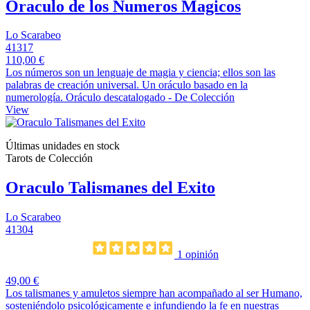
Oraculo de los Numeros Magicos
Lo Scarabeo
41317
110,00 €
Los números son un lenguaje de magia y ciencia; ellos son las
palabras de creación universal. Un oráculo basado en la
numerología. Oráculo descatalogado - De Colección
View
Últimas unidades en stock
Tarots de Colección
Oraculo Talismanes del Exito
Lo Scarabeo
41304
1 opinión
49,00 €
Los talismanes y amuletos siempre han acompañado al ser Humano,
sosteniéndolo psicológicamente e infundiendo la fe en nuestras