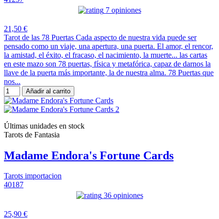
7 opiniones
21,50 €
Tarot de las 78 Puertas Cada aspecto de nuestra vida puede ser
pensado como un viaje, una apertura, una puerta. El amor, el rencor,
la amistad, el éxito, el fracaso, el nacimiento, la muerte... las cartas
en este mazo son 78 puertas, física y metafórica, capaz de darnos la
llave de la puerta más importante, la de nuestra alma. 78 Puertas que
nos...
Añadir al carrito
Últimas unidades en stock
Tarots de Fantasia
Madame Endora's Fortune Cards
Tarots importacion
40187
36 opiniones
25,90 €