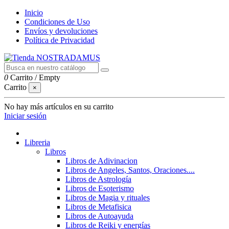
Inicio
Condiciones de Uso
Envíos y devoluciones
Política de Privacidad
0
Carrito
/
Empty
Carrito
×
No hay más artículos en su carrito
Iniciar sesión
Libreria
Libros
Libros de Adivinacion
Libros de Angeles, Santos, Oraciones....
Libros de Astrología
Libros de Esoterismo
Libros de Magia y rituales
Libros de Metafisica
Libros de Autoayuda
Libros de Reiki y energías