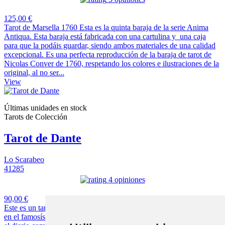
125,00 €
Tarot de Marsella 1760 Esta es la quinta baraja de la serie Anima
Antiqua. Esta baraja está fabricada con una cartulina y una caja
para que la podáis guardar, siendo ambos materiales de una calidad
excepcional. Es una perfecta reproducción de la baraja de tarot de
Nicolas Conver de 1760, respetando los colores e ilustraciones de la
original, al no ser...
View
Últimas unidades en stock
Tarots de Colección
Tarot de Dante
Lo Scarabeo
41285
4 opiniones
90,00 €
Este es un tarot de colección de los mas clásicos. El mismo se basa
en el famosísimo poeta Dante Algheri. dicho tarot está representando