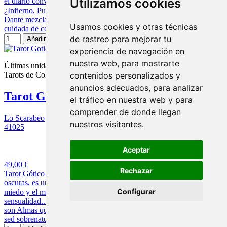
Utilizamos cookies
el diario convivir a lo largo de la vida en cada carta del tarot.
¿Infierno, Purgatorio o Paraíso en una baraja? 😏 Este Tarot de
Dante mezcla la solemnidad de la Divina Comedia con una estética
Usamos cookies y otras técnicas
cuidada de colección:...
de rastreo para mejorar tu
Añadir al carrito
experiencia de navegación en
nuestra web, para mostrarte
Últimas unidades en stock
Tarots de Colección
contenidos personalizados y
anuncios adecuados, para analizar
Tarot Gotico de los Vampiros
el tráfico en nuestra web y para
comprender de donde llegan
Lo Scarabeo
nuestros visitantes.
41025
2 opiniones
Aceptar
49,00 €
Rechazar
Tarot Gótico de los Vampiros Aunque las imágenes parezcan frías, u
oscuras, es un tarot romántico. Un tarot que no solo combina el
Configurar
miedo y el misterio, sino también el romanticismo, la
sensualidad....Un tarot adaptado a nuestros tiempos. Los Vampiros
son Almas que se debaten entre frágiles emociones humanas y una
sed sobrenatural. Se mueven en la noche de...