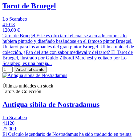
Tarot de Bruegel
Lo Scarabeo
41018
120,00 €
Tarot de Bruegel Este es otro tarot el cual se a creado como si lo
hubiera pintado y diseñado basándose en el famoso pintor Bruegel.
Un tarot para los amantes del gran pintor Bruegel. Ultima unidad de
colección. ¿Fan del arte con sabor medieval y del tarot? El Tarot de
Bruegel, ilustrado por Guido Zibordi Marchesi y editado por Lo
Scarabeo, es una baraja...
Añadir al carrito
Últimas unidades en stock
Tarots de Colección
Antigua sibila de Nostradamus
Lo Scarabeo
41120
25,00 €
El Oráculo legendario de Nostradamus ha sido traducido en treinta