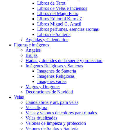
Libros de Tarot
Libros de Velas e Inciensos
Libros del Mago Felix
Libros Editorial Karma7
Libros Miguel G. Aracil
Libros perfumes, esencias aromas
Libros de Santeria
Agendas y Calendarios
Figuras e imágenes
Ángeles
Brujas
Hadas y duendes de la suerte y proteccion
Imágenes Religiosas y Santeras
Imagenes de Santeria
Imagenes Religiosas
Imagenes varias
Magos y Dragones
Decoraciones de Navidad
Velas
Candelabros y art. para velas
Velas figura
Velas y velones de colores para rituales
Velas ritualizadas
Velones de limpieza y proteccion
Velones de Santos y Santería