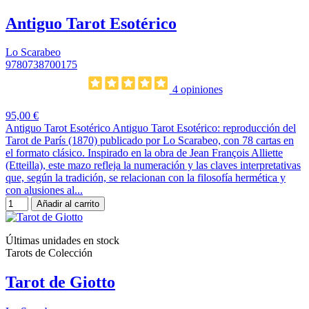
Antiguo Tarot Esotérico
Lo Scarabeo
9780738700175
4 opiniones
95,00 €
Antiguo Tarot Esotérico Antiguo Tarot Esotérico: reproducción del
Tarot de París (1870) publicado por Lo Scarabeo, con 78 cartas en
el formato clásico. Inspirado en la obra de Jean François Alliette
(Etteilla), este mazo refleja la numeración y las claves interpretativas
que, según la tradición, se relacionan con la filosofía hermética y
con alusiones al...
Añadir al carrito
Últimas unidades en stock
Tarots de Colección
Tarot de Giotto