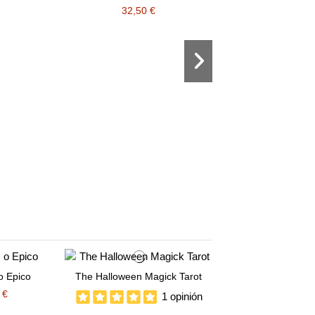
32,50 €
Fuera de stock
Tarot Maya
29,00 €
-5%
o Epico
The Halloween Magick Tarot
 €
1 opinión