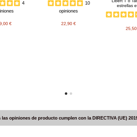
Libert T o Ta
4
10
estrellas 
iniones
opiniones
9,00 €
22,90 €
25,50
 las opiniones de producto cumplen con la DIRECTIVA (UE) 201