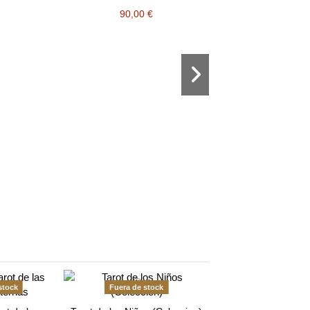
90,00 €
Tarot Sabiduría de
opiniones
32,30 €
34,00
Fuera de stock
stock
Fuera de stock
Tarot Llewell