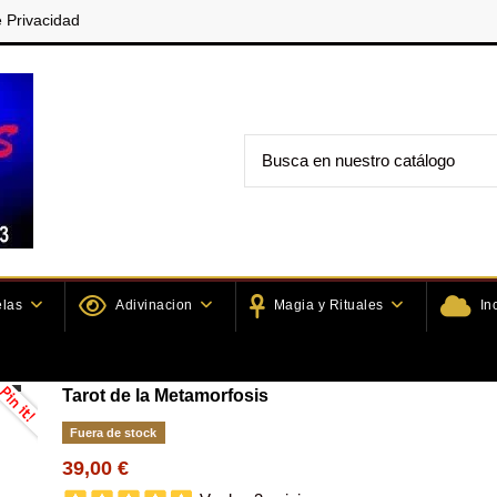
e Privacidad
elas
Adivinacion
Magia y Rituales
In
s y complementos
Tarots de Fantasia
Tarot de la Metamorfosis
Tarot de la Metamorfosis
Fuera de stock
39,00 €