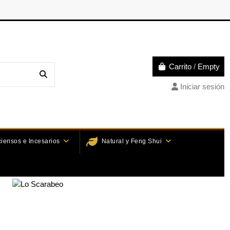
Carrito
/
Empty
Iniciar sesión
ciensos e Incesarios
Natural y Feng Shui