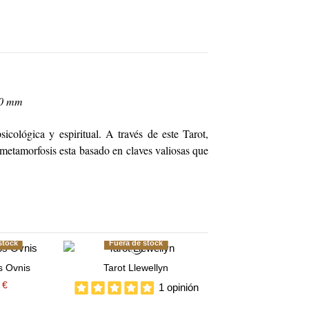
20 mm
sicológica y espiritual. A través de este Tarot,
 metamorfosis esta basado en claves valiosas que
stock
Fuera de stock
s Ovnis
Tarot Llewellyn
 €
1 opinión