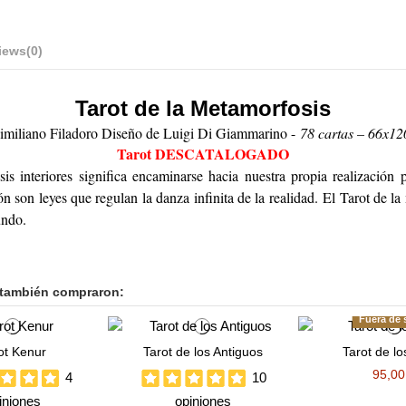
iews
(0)
Tarot de la Metamorfosis
imiliano Filadoro Diseño de Luigi Di Giammarino -
78 cartas – 66x1
Tarot DESCATALOGADO
is interiores significa encaminarse hacia nuestra propia realización p
 son leyes que regulan la danza infinita de la realidad. El Tarot de la
undo.
 también compraron:
Fuera de 
ot Kenur
Tarot de los Antiguos
Tarot de lo
95,00
4
10
iniones
opiniones