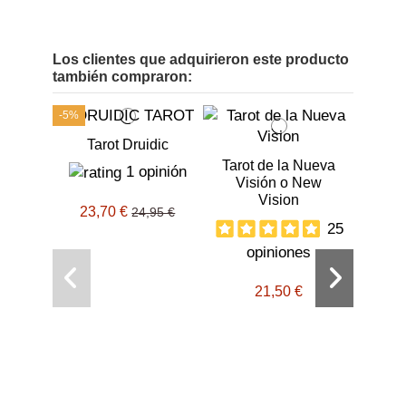
Los clientes que adquirieron este producto
también compraron:
-5%
Tarot Druidic
Tarot de la Nueva
1 opinión
Visión o New
Vision
23,70 €
24,95 €
25
Fue
opiniones
Gil
21,50 €
L
o