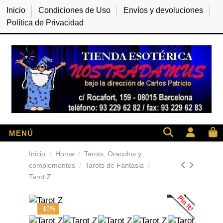
Inicio
Condiciones de Uso
Envíos y devoluciones
Política de Privacidad
Inicio
Home
Tarots, Oraculos y
complementos
Tarots de Fantasia
Tarot Z
-10%