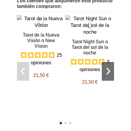
Los clientes que adquirieron este producto
también compraron:
Tarot de la Nueva
Visión o New
Tarot Night Sun o
Vision
Tarot del sol de la
noche
25
3
opiniones
opiniones
Libro 
21,50 €
Nu
21,50 €
o