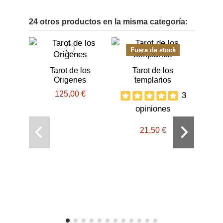
24 otros productos en la misma categoría:
-1,50 €
Fuera de stock
Tarot de los
Tarot de los
Origenes
templarios
125,00 €
3
opiniones
21,50 €
Tar
o
36,