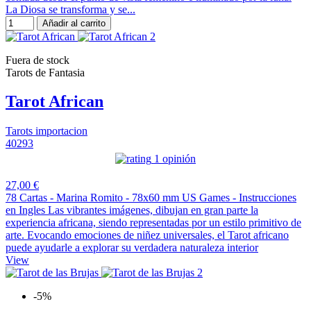
La Diosa se transforma y se...
Añadir al carrito
Fuera de stock
Tarots de Fantasia
Tarot African
Tarots importacion
40293
1 opinión
27,00 €
78 Cartas - Marina Romito - 78x60 mm US Games - Instrucciones
en Ingles Las vibrantes imágenes, dibujan en gran parte la
experiencia africana, siendo representadas por un estilo primitivo de
arte. Evocando emociones de niñez universales, el Tarot africano
puede ayudarle a explorar su verdadera naturaleza interior
View
-5%