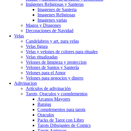
Imágenes Religiosas y Santeras
Imagenes de Santeria
Imagenes Religiosas
Imagenes varias
Magos y Dragones
Decoraciones de Navidad
Velas
Candelabros y art. para velas
Velas figura
Velas y velones de colores para rituales
Velas ritualizadas
Velones de limpieza y proteccion
Velones de Santos y Santería
Velones para el Amor
Velones para negocios y dinero
Adivinacion
Artículos de adivinación
Tarots, Oraculos y complementos
Arcanos Mayores
Barajas
Complementos para tarots
Oraculos
Packs de Tarot con Libro
Tarots Dibujantes de Comics
Tarots Antiguos