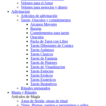
Velones para el Amor
Velones para negocios y dinero
Adivinacion
Artículos de adivinación
Tarots, Oraculos y complementos
Arcanos Mayores
Barajas
Complementos para tarots
Oraculos
Packs de Tarot con Libro
Tarots Dibujantes de Comics
Tarots Antiguos
Tarots Clasicos
Tarots de Fantasia
Tarots de Pintores
Tarots de Visualizacion
Tarots Egipcios
Tarots Eroticos
Tarots Esotericos
Tarots Ilustrativos
Rituales preparados
Magia y Rituales
Artículos de Magía
Agua de florida, aguas de ritual
Tintas, Plumas, papiros o pergaminos y sellos