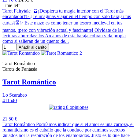
Time left
Tarot Fairytale 🔮¡Despierta tu magia interior con el Tarot más
encantador!✨ ¿Te imaginas viajar en el tiempo con solo barajar tus
cartas?⏳✨ Este mazo es como tener un tesoro medieval en tus
manos, ¡pero con vibración actual y fascinante! Olvídate de las
lecturas aburridas: los Arcanos de esta baraja cobran vida propia
como si salieran de un cuento de...
Añadir al carrito
Tarot Romántico
Tarots de Fantasia
Tarot Romántico
Lo Scarabeo
411540
8 opiniones
21,50 €
Tarot Romántico Podríamos indicar que si el amor es una carroza, el
romanticismo es el caballo que la conduce por caminos secretos
guiados por la respiración de los enamorados. Justo es lo que hace