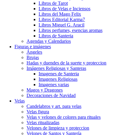
Libros de Tarot
Libros de Velas e Inciensos
Libros del Mago Felix
Libros Editorial Karma7
Libros Miguel G. Aracil
Libros perfumes, esencias aromas
Libros de Santeria
Agendas y Calendarios
Figuras e imágenes
Ángeles
Brujas
Hadas y duendes de la suerte y proteccion
Imágenes Religiosas y Santeras
Imagenes de Santeria
Imagenes Religiosas
Imagenes varias
Magos y Dragones
Decoraciones de Navidad
Velas
Candelabros y art. para velas
Velas figura
Velas y velones de colores para rituales
Velas ritualizadas
Velones de limpieza y proteccion
Velones de Santos y Santería