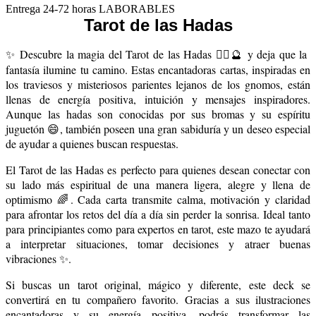
Entrega 24-72 horas LABORABLES
Tarot de las Hadas
✨ Descubre la magia del Tarot de las Hadas 🧚‍♀️🔮 y deja que la
fantasía ilumine tu camino. Estas encantadoras cartas, inspiradas en
los traviesos y misteriosos parientes lejanos de los gnomos, están
llenas de energía positiva, intuición y mensajes inspiradores.
Aunque las hadas son conocidas por sus bromas y su espíritu
juguetón 😄, también poseen una gran sabiduría y un deseo especial
de ayudar a quienes buscan respuestas.
El Tarot de las Hadas es perfecto para quienes desean conectar con
su lado más espiritual de una manera ligera, alegre y llena de
optimismo 🌈. Cada carta transmite calma, motivación y claridad
para afrontar los retos del día a día sin perder la sonrisa. Ideal tanto
para principiantes como para expertos en tarot, este mazo te ayudará
a interpretar situaciones, tomar decisiones y atraer buenas
vibraciones ✨.
Si buscas un tarot original, mágico y diferente, este deck se
convertirá en tu compañero favorito. Gracias a sus ilustraciones
encantadoras y su energía positiva, podrás transformar las