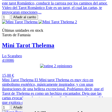
este tarot Romántico, conducir la carroza por los caminos del amor.
Video del Tarot Romántico Este es un tarot, el cual las cartas, te
provocaran emociones,...
Añadir al carrito
Últimas unidades en stock
Tarots de Fantasia
Mini Tarot Thelema
Lo Scarabeo
410086
2 opiniones
15,00 €
Mini Tarot Thelema El Mini tarot Thelema es muy rico en
simbolismo esotérico, mágicamente inspirador, y con unas
ilustraciones de una belleza excepcional. Podríamos decir, que el
Tarot de Thelema es como un hechizo encantador. Deja que las
cartas evocadoras de este novedoso diseño sean su guía a medida
que explora el borde entre la luz y la oscuridad, el...
Añadir al carrito