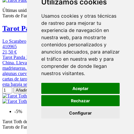
Utilizamos cookies
Últimas unidades en stock
Usamos cookies y otras técnicas
Tarots de Fantasia
de rastreo para mejorar tu
Tarot Panda
experiencia de navegación en
nuestra web, para mostrarte
Lo Scarabeo
contenidos personalizados y
410965
anuncios adecuados, para analizar
21,50 €
Tarot Panda Los pandas gigantes viven en las regiones centrales de
el tráfico en nuestra web y para
China. Llevan una vida solitaria, comen bambú y viven en
comprender de donde llegan
madrigueras. Usa tu imaginación. En Shaanxi se encontraron
nuestros visitantes.
algunas cuevas. En una de estas excavaciones se halló una baraja de
cartas de tarot donde están representados unos pandas. Se cree que
esta baraja sea la reliquia de una raza...
Aceptar
Añadir al carrito
Rechazar
-5%
Configurar
Tarot Toth del Milenio - Millenium Toth Tarot
Tarots de Fantasia