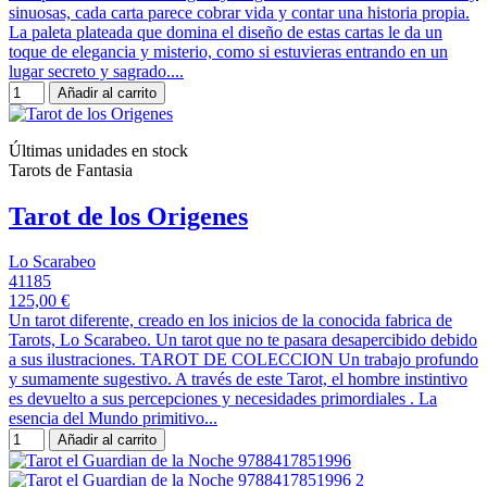
sinuosas, cada carta parece cobrar vida y contar una historia propia.
La paleta plateada que domina el diseño de estas cartas le da un
toque de elegancia y misterio, como si estuvieras entrando en un
lugar secreto y sagrado....
Añadir al carrito
Últimas unidades en stock
Tarots de Fantasia
Tarot de los Origenes
Lo Scarabeo
41185
125,00 €
Un tarot diferente, creado en los inicios de la conocida fabrica de
Tarots, Lo Scarabeo. Un tarot que no te pasara desapercibido debido
a sus ilustraciones. TAROT DE COLECCION Un trabajo profundo
y sumamente sugestivo. A través de este Tarot, el hombre instintivo
es devuelto a sus percepciones y necesidades primordiales . La
esencia del Mundo primitivo...
Añadir al carrito