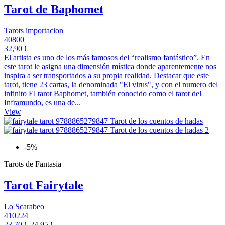
Tarot de Baphomet
Tarots importacion
40800
32,90 €
El artista es uno de los más famosos del “realismo fantástico”. En
este tarot le asigna una dimensión mística donde aparentemente nos
inspira a ser transportados a su propia realidad. Destacar que este
tarot, tiene 23 cartas, la denominada "El virus", y con el numero del
infinito El tarot Baphomet, también conocido como el tarot del
Inframundo, es una de...
View
-5%
Tarots de Fantasia
Tarot Fairytale
Lo Scarabeo
410224
23,70 €
24,95 €