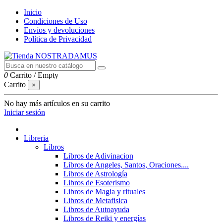
Inicio
Condiciones de Uso
Envíos y devoluciones
Política de Privacidad
0
Carrito
/
Empty
Carrito
×
No hay más artículos en su carrito
Iniciar sesión
Libreria
Libros
Libros de Adivinacion
Libros de Angeles, Santos, Oraciones....
Libros de Astrología
Libros de Esoterismo
Libros de Magia y rituales
Libros de Metafisica
Libros de Autoayuda
Libros de Reiki y energías