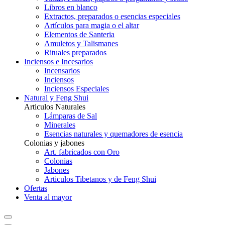
Libros en blanco
Extractos, preparados o esencias especiales
Artículos para magia o el altar
Elementos de Santeria
Amuletos y Talismanes
Rituales preparados
Inciensos e Incesarios
Incensarios
Inciensos
Inciensos Especiales
Natural y Feng Shui
Articulos Naturales
Lámparas de Sal
Minerales
Esencias naturales y quemadores de esencia
Colonias y jabones
Art. fabricados con Oro
Colonias
Jabones
Articulos Tibetanos y de Feng Shui
Ofertas
Venta al mayor