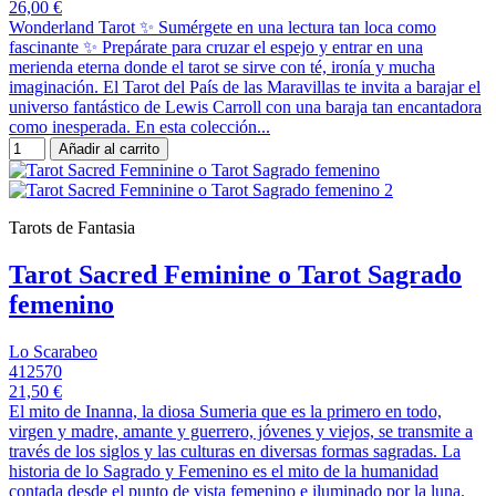
26,00 €
Wonderland Tarot ✨ Sumérgete en una lectura tan loca como
fascinante ✨ Prepárate para cruzar el espejo y entrar en una
merienda eterna donde el tarot se sirve con té, ironía y mucha
imaginación. El Tarot del País de las Maravillas te invita a barajar el
universo fantástico de Lewis Carroll con una baraja tan encantadora
como inesperada. En esta colección...
Añadir al carrito
Tarots de Fantasia
Tarot Sacred Feminine o Tarot Sagrado
femenino
Lo Scarabeo
412570
21,50 €
El mito de Inanna, la diosa Sumeria que es la primero en todo,
virgen y madre, amante y guerrero, jóvenes y viejos, se transmite a
través de los siglos y las culturas en diversas formas sagradas. La
historia de lo Sagrado y Femenino es el mito de la humanidad
contada desde el punto de vista femenino e iluminado por la luna.