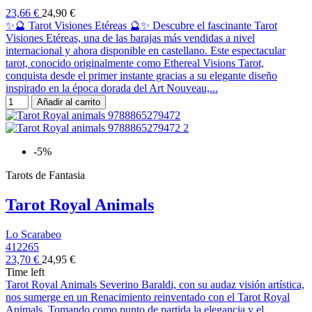
23,66 €
24,90 €
✨🔮 Tarot Visiones Etéreas 🔮✨ Descubre el fascinante Tarot
Visiones Etéreas, una de las barajas más vendidas a nivel
internacional y ahora disponible en castellano. Este espectacular
tarot, conocido originalmente como Ethereal Visions Tarot,
conquista desde el primer instante gracias a su elegante diseño
inspirado en la época dorada del Art Nouveau,...
Añadir al carrito
-5%
Tarots de Fantasia
Tarot Royal Animals
Lo Scarabeo
412265
23,70 €
24,95 €
Time left
Tarot Royal Animals Severino Baraldi, con su audaz visión artística,
nos sumerge en un Renacimiento reinventado con el Tarot Royal
Animals. Tomando como punto de partida la elegancia y el