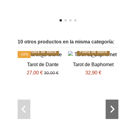
10 otros productos en la misma categoría:
Fuera de stock
Fuera de stock
-10%
Tarot de Dante
Tarot de Baphomet
27,00 €
32,90 €
30,00 €
Tarot
o
o