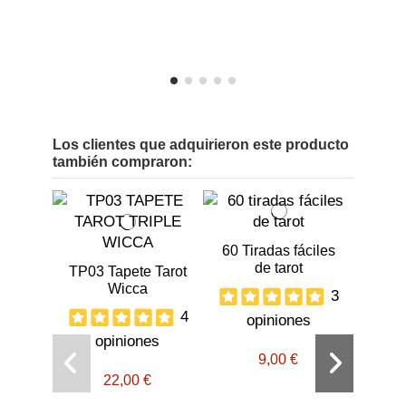
Los clientes que adquirieron este producto
también compraron:
60 Tiradas fáciles
de tarot
TP03 Tapete Tarot
Wicca
3
4
opiniones
opiniones
9,00 €
Ta
E
22,00 €