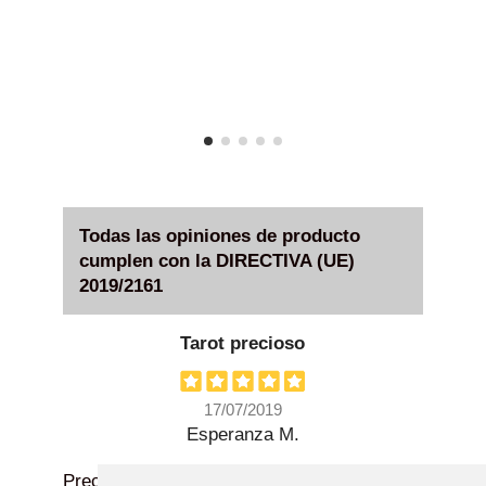
o
Todas las opiniones de producto
cumplen con la DIRECTIVA (UE)
2019/2161
Tarot precioso
17/07/2019
Esperanza M.
Precioso tarot, lineas muy finas y