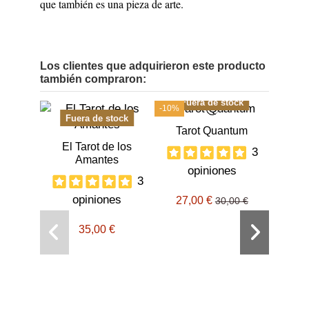
que también es una pieza de arte.
Los clientes que adquirieron este producto
también compraron:
Fuera de stock
-10%
Fuera de stock
Tarot Quantum
El Tarot de los
3
Amantes
opiniones
3
opiniones
27,00 €
30,00 €
35,00 €
Tarot
o