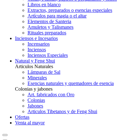
Libros en blanco
Extractos, preparados o esencias especiales
Artículos para magia o el altar
Elementos de Santeria
Amuletos y Talismanes
Rituales preparados
Inciensos e Incesarios
Incensarios
Inciensos
Inciensos Especiales
Natural y Feng Shui
Articulos Naturales
Lámparas de Sal
Minerales
Esencias naturales y quemadores de esencia
Colonias y jabones
Art. fabricados con Oro
Colonias
Jabones
Articulos Tibetanos y de Feng Shui
Ofertas
Venta al mayor