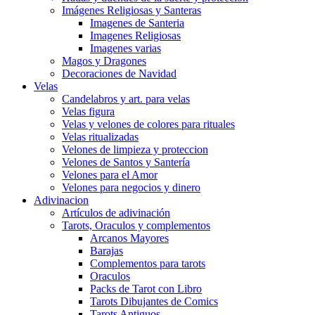
Imágenes Religiosas y Santeras
Imagenes de Santeria
Imagenes Religiosas
Imagenes varias
Magos y Dragones
Decoraciones de Navidad
Velas
Candelabros y art. para velas
Velas figura
Velas y velones de colores para rituales
Velas ritualizadas
Velones de limpieza y proteccion
Velones de Santos y Santería
Velones para el Amor
Velones para negocios y dinero
Adivinacion
Artículos de adivinación
Tarots, Oraculos y complementos
Arcanos Mayores
Barajas
Complementos para tarots
Oraculos
Packs de Tarot con Libro
Tarots Dibujantes de Comics
Tarots Antiguos