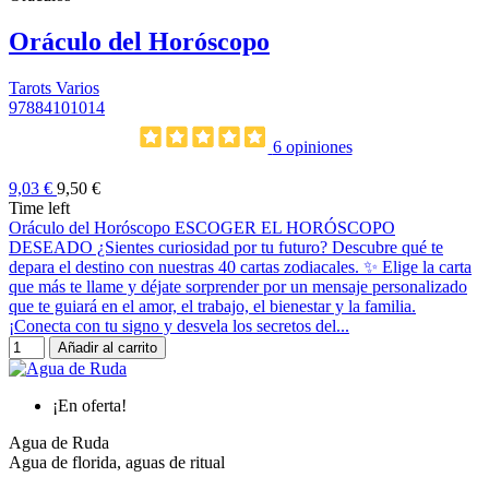
Oráculo del Horóscopo
Tarots Varios
97884101014
6 opiniones
9,03 €
9,50 €
Time left
Oráculo del Horóscopo ESCOGER EL HORÓSCOPO
DESEADO ¿Sientes curiosidad por tu futuro? Descubre qué te
depara el destino con nuestras 40 cartas zodiacales. ✨ Elige la carta
que más te llame y déjate sorprender por un mensaje personalizado
que te guiará en el amor, el trabajo, el bienestar y la familia.
¡Conecta con tu signo y desvela los secretos del...
Añadir al carrito
¡En oferta!
Agua de Ruda
Agua de florida, aguas de ritual