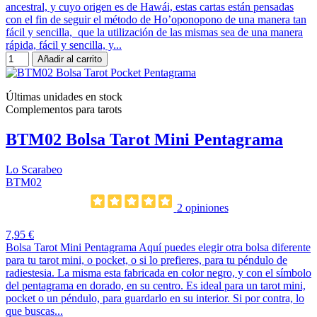
ancestral, y cuyo origen es de Hawái, estas cartas están pensadas
con el fin de seguir el método de Ho’oponopono de una manera tan
fácil y sencilla, que la utilización de las mismas sea de una manera
rápida, fácil y sencilla, y...
Añadir al carrito
Últimas unidades en stock
Complementos para tarots
BTM02 Bolsa Tarot Mini Pentagrama
Lo Scarabeo
BTM02
2 opiniones
7,95 €
Bolsa Tarot Mini Pentagrama Aquí puedes elegir otra bolsa diferente
para tu tarot mini, o pocket, o si lo prefieres, para tu péndulo de
radiestesia. La misma esta fabricada en color negro, y con el símbolo
del pentagrama en dorado, en su centro. Es ideal para un tarot mini,
pocket o un péndulo, para guardarlo en su interior. Si por contra, lo
que buscas...