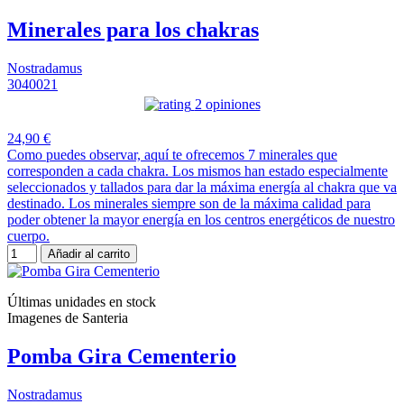
Minerales para los chakras
Nostradamus
3040021
2 opiniones
24,90 €
Como puedes observar, aquí te ofrecemos 7 minerales que
corresponden a cada chakra. Los mismos han estado especialmente
seleccionados y tallados para dar la máxima energía al chakra que va
destinado. Los minerales siempre son de la máxima calidad para
poder obtener la mayor energía en los centros energéticos de nuestro
cuerpo.
Añadir al carrito
Últimas unidades en stock
Imagenes de Santeria
Pomba Gira Cementerio
Nostradamus