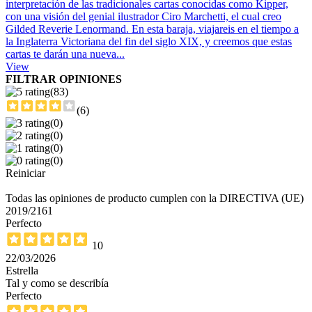
interpretación de las tradicionales cartas conocidas como Kipper,
con una visión del genial ilustrador Ciro Marchetti, el cual creo
Gilded Reverie Lenormand. En esta baraja, viajareis en el tiempo a
la Inglaterra Victoriana del fin del siglo XIX, y creemos que estas
cartas te darán una nueva...
View
FILTRAR OPINIONES
(83)
(6)
(0)
(0)
(0)
(0)
Reiniciar
Todas las opiniones de producto cumplen con la DIRECTIVA (UE)
2019/2161
Perfecto
10
22/03/2026
Estrella
Tal y como se describía
Perfecto