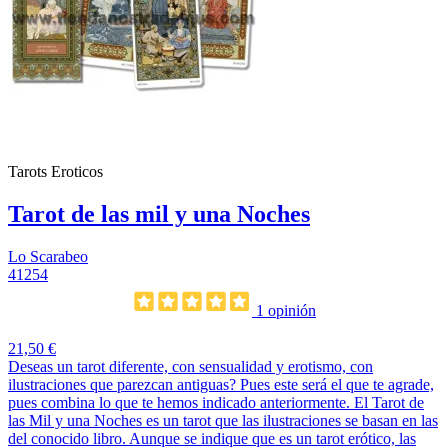
Tarots Eroticos
Tarot de las mil y una Noches
Lo Scarabeo
41254
1 opinión
21,50 €
Deseas un tarot diferente, con sensualidad y erotismo, con
ilustraciones que parezcan antiguas? Pues este será el que te agrade,
pues combina lo que te hemos indicado anteriormente. El Tarot de
las Mil y una Noches es un tarot que las ilustraciones se basan en las
del conocido libro. Aunque se indique que es un tarot erótico, las