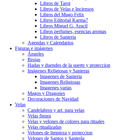
Libros de Tarot
Libros de Velas e Inciensos
Libros del Mago Felix
Libros Editorial Karma7
Libros Miguel G. Aracil
Libros perfumes, esencias aromas
Libros de Santeria
Agendas y Calendarios
Figuras e imágenes
Ángeles
Brujas
Hadas y duendes de la suerte y proteccion
Imágenes Religiosas y Santeras
Imagenes de Santeria
Imagenes Religiosas
Imagenes varias
Magos y Dragones
Decoraciones de Navidad
Velas
Candelabros y art. para velas
Velas figura
Velas y velones de colores para rituales
Velas ritualizadas
Velones de limpieza y proteccion
Velones de Santos y Santería