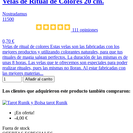
Velas de Ritual de Colores 20 cm.
Nostradamus
11500
111 opiniones
0,70 €
Velas de ritual de colores Estas velas son las fabricadas con los
mejores productos y utilizando colorantes naturales, para que tus
rituales de magia salgan perfectos. La duración de las mismas es de
unas 8 horas. Las velas que te ofrecemos son especiales para poder
realizar rituales, pues las mismas no lloran. Al estar fabricadas con
las mejores materias...
Añadir al carrito
Los clientes que adquirieron este producto también compraron:
¡En oferta!
-4,00 €
Fuera de stock