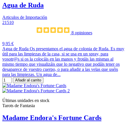
Agua de Ruda
Articulos de Importación
21510
8 opiniones
9,95 €
Agua de Ruda Os presentamos el agua de colonia de Ruda. Es muy
útil para las limpiezas de la casa, si se usa en un spray, para
vosotr@s si os la colocáis en las manos y frotáis las mismas al
mismo tiempo que visualizáis que lo negativo que podáis tener os
desaparece de vuestro cuerpo, o para añadir a las velas que uséis
para las limpiezas. Un agua de...
Añadir al carrito
Últimas unidades en stock
Tarots de Fantasia
Madame Endora's Fortune Cards