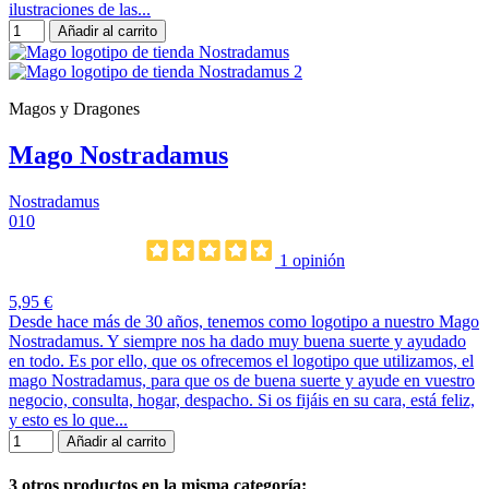
ilustraciones de las...
Añadir al carrito
Magos y Dragones
Mago Nostradamus
Nostradamus
010
1 opinión
5,95 €
Desde hace más de 30 años, tenemos como logotipo a nuestro Mago
Nostradamus. Y siempre nos ha dado muy buena suerte y ayudado
en todo. Es por ello, que os ofrecemos el logotipo que utilizamos, el
mago Nostradamus, para que os de buena suerte y ayude en vuestro
negocio, consulta, hogar, despacho. Si os fijáis en su cara, está feliz,
y esto es lo que...
Añadir al carrito
3 otros productos en la misma categoría: