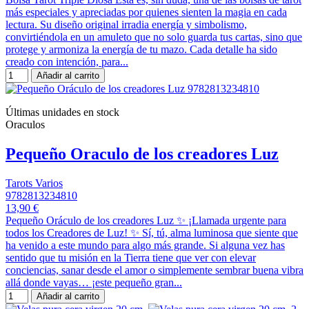
más especiales y apreciadas por quienes sienten la magia en cada
lectura. Su diseño original irradia energía y simbolismo,
convirtiéndola en un amuleto que no solo guarda tus cartas, sino que
protege y armoniza la energía de tu mazo. Cada detalle ha sido
creado con intención, para...
Añadir al carrito
Últimas unidades en stock
Oraculos
Pequeño Oraculo de los creadores Luz
Tarots Varios
9782813234810
13,90 €
Pequeño Oráculo de los creadores Luz ✨ ¡Llamada urgente para
todos los Creadores de Luz! ✨ Sí, tú, alma luminosa que siente que
ha venido a este mundo para algo más grande. Si alguna vez has
sentido que tu misión en la Tierra tiene que ver con elevar
conciencias, sanar desde el amor o simplemente sembrar buena vibra
allá donde vayas… ¡este pequeño gran...
Añadir al carrito