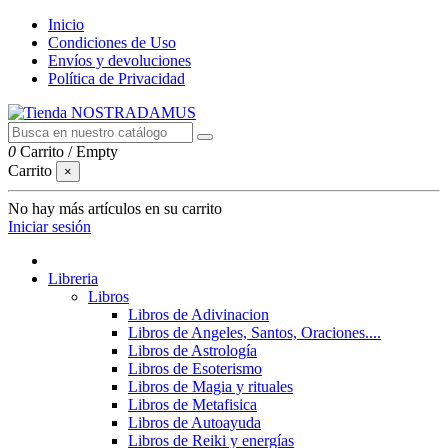
Inicio
Condiciones de Uso
Envíos y devoluciones
Política de Privacidad
0
Carrito
/
Empty
Carrito
×
No hay más artículos en su carrito
Iniciar sesión
Libreria
Libros
Libros de Adivinacion
Libros de Angeles, Santos, Oraciones....
Libros de Astrología
Libros de Esoterismo
Libros de Magia y rituales
Libros de Metafisica
Libros de Autoayuda
Libros de Reiki y energías