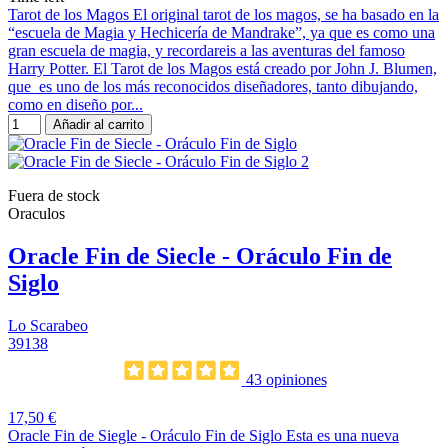
Tarot de los Magos El original tarot de los magos, se ha basado en la
“escuela de Magia y Hechicería de Mandrake”, ya que es como una
gran escuela de magia, y recordareis a las aventuras del famoso
Harry Potter. El Tarot de los Magos está creado por John J. Blumen,
que es uno de los más reconocidos diseñadores, tanto dibujando,
como en diseño por...
Añadir al carrito
Fuera de stock
Oraculos
Oracle Fin de Siecle - Oráculo Fin de
Siglo
Lo Scarabeo
39138
43 opiniones
17,50 €
Oracle Fin de Siegle - Oráculo Fin de Siglo Esta es una nueva