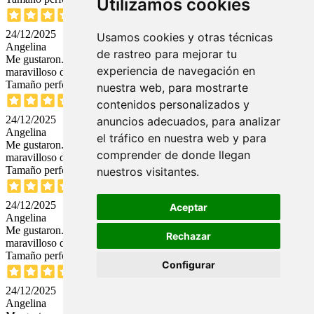
Utilizamos cookies
10
24/12/2025
Usamos cookies y otras técnicas
Angelina
de rastreo para mejorar tu
Me gustaron. Tienen el tamaño perfecto. Gracias por el regalito
experiencia de navegación en
maravilloso del porta velas en forma de sol. Me encantó.
Tamaño perfecto
nuestra web, para mostrarte
contenidos personalizados y
10
24/12/2025
anuncios adecuados, para analizar
Angelina
el tráfico en nuestra web y para
Me gustaron. Tienen el tamaño perfecto. Gracias por el regalito
comprender de donde llegan
maravilloso del porta velas en forma de sol. Me encantó.
Tamaño perfecto
nuestros visitantes.
10
24/12/2025
Aceptar
Angelina
Me gustaron. Tienen el tamaño perfecto. Gracias por el regalito
Rechazar
maravilloso del porta velas en forma de sol. Me encantó.
Tamaño perfecto
Configurar
10
24/12/2025
Angelina