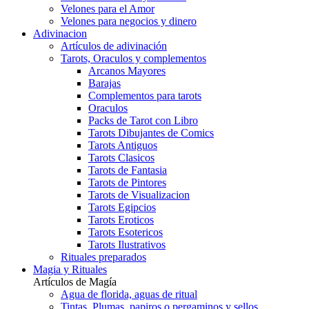
Velones para el Amor
Velones para negocios y dinero
Adivinacion
Artículos de adivinación
Tarots, Oraculos y complementos
Arcanos Mayores
Barajas
Complementos para tarots
Oraculos
Packs de Tarot con Libro
Tarots Dibujantes de Comics
Tarots Antiguos
Tarots Clasicos
Tarots de Fantasia
Tarots de Pintores
Tarots de Visualizacion
Tarots Egipcios
Tarots Eroticos
Tarots Esotericos
Tarots Ilustrativos
Rituales preparados
Magia y Rituales
Artículos de Magía
Agua de florida, aguas de ritual
Tintas, Plumas, papiros o pergaminos y sellos