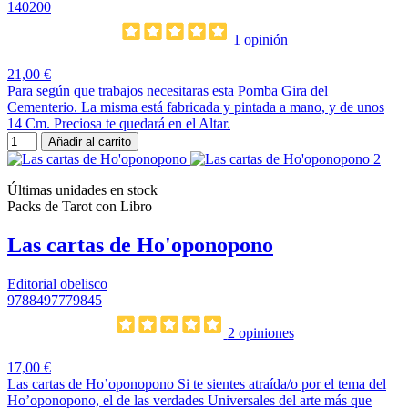
140200
1 opinión
21,00 €
Para según que trabajos necesitaras esta Pomba Gira del
Cementerio. La misma está fabricada y pintada a mano, y de unos
14 Cm. Preciosa te quedará en el Altar.
Añadir al carrito
Últimas unidades en stock
Packs de Tarot con Libro
Las cartas de Ho'oponopono
Editorial obelisco
9788497779845
2 opiniones
17,00 €
Las cartas de Ho’oponopono Si te sientes atraída/o por el tema del
Ho’oponopono, el de las verdades Universales del arte más que