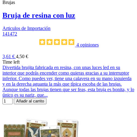
Brujas
Bruja de resina con luz
Articulos de Importación
141472
4 opiniones
3,61 €
4,50 €
Time left
Divertida brujita fabricada en resina, con unas luces led en su
interior que podrás encender como quieras gracias a su interruptor
inferior. Como puedes ver, tiene una calavera en su mano izquierda
y en la derecha aguanta la más que típica escoba de las brujas.
Aunque todas las brujas tienen que ser feas, esta bruja es bonita, y lo
único es su nariz, que...
Añadir al carrito