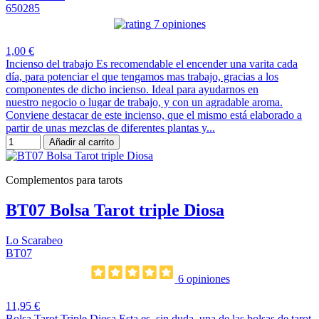
650285
7 opiniones
1,00 €
Incienso del trabajo Es recomendable el encender una varita cada
día, para potenciar el que tengamos mas trabajo, gracias a los
componentes de dicho incienso. Ideal para ayudarnos en
nuestro negocio o lugar de trabajo, y con un agradable aroma.
Conviene destacar de este incienso, que el mismo está elaborado a
partir de unas mezclas de diferentes plantas y...
Añadir al carrito
Complementos para tarots
BT07 Bolsa Tarot triple Diosa
Lo Scarabeo
BT07
6 opiniones
11,95 €
Bolsa Tarot Triple Diosa Esta es, sin duda, una de las bolsas de tarot