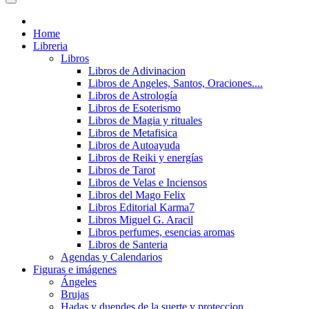
Home
Libreria
Libros
Libros de Adivinacion
Libros de Angeles, Santos, Oraciones....
Libros de Astrología
Libros de Esoterismo
Libros de Magia y rituales
Libros de Metafisica
Libros de Autoayuda
Libros de Reiki y energías
Libros de Tarot
Libros de Velas e Inciensos
Libros del Mago Felix
Libros Editorial Karma7
Libros Miguel G. Aracil
Libros perfumes, esencias aromas
Libros de Santeria
Agendas y Calendarios
Figuras e imágenes
Ángeles
Brujas
Hadas y duendes de la suerte y proteccion