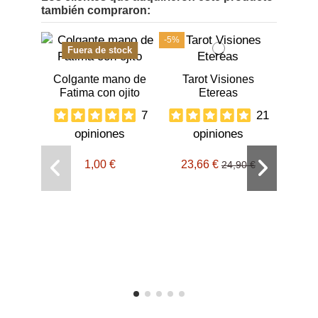
también compraron:
-5%
Fuera de stock
Colgante mano de
Tarot Visiones
Fatima con ojito
Etereas
7
21
opiniones
opiniones
1,00 €
23,66 €
Velo
24,90 €
o