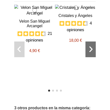
Cristales y Ángeles
Velon San Miguel
4
Arcangel
opiniones
21
opiniones
18,00 €
4,90 €
Ritu
con ve
o
3 otros productos en la misma categoría: