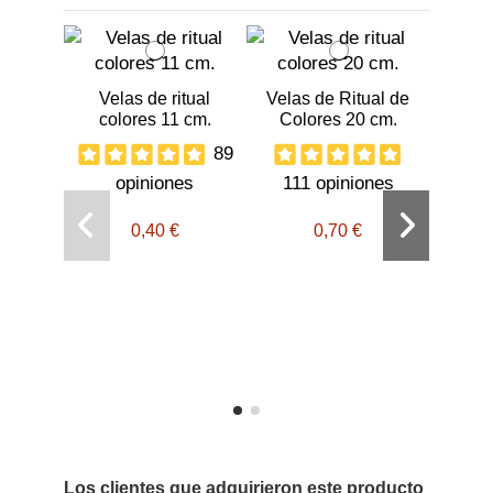
Velas de ritual
Velas de Ritual de
colores 11 cm.
Colores 20 cm.
89
opiniones
111 opiniones
0,40 €
0,70 €
Vela
vi
o
Los clientes que adquirieron este producto