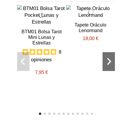
Tapete Oráculo
Lenormand
BTM01 Bolsa Tarot
Mini Lunas y
18,00 €
Estrellas
8
opiniones
BT53
7,95 €