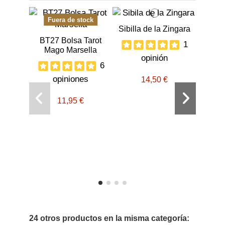
Fuera de stock
Sibilla de la Zingara
BT27 Bolsa Tarot
1
Mago Marsella
opinión
6
opiniones
14,50 €
11,95 €
Bola d
o
24 otros productos en la misma categoría: