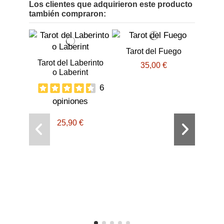
Los clientes que adquirieron este producto
también compraron:
Tarot del Fuego
Tarot del Laberinto
35,00 €
o Laberint
6
opiniones
25,90 €
Sal
C
o