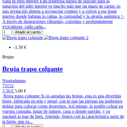
Sana tu niño interior Esta poderosa baraja de oráculo para la
sanación del niño interior es mucho más que un mazo de cartas: es
una invitación abierta a reconectar contigo y a volver a ese lugar
interno donde habitan la calma, la curiosidad y la alegría auténtica ✨
A través de ilustraciones vibrantes, coloridas y profundamente
evocadoras, cada carta...
Añadir al carrito
-1,50 €
Brujas
Bruja trapo colgante
Nostradamus
73152
3,50 €
5,00 €
Bruja trapo colgante Si os agradan las brujas, esta es una divertida
bruja, fabricada en tela y metal, con lo que las piernas las podremos
doblar para colocar como deseemos. Así mismo, la podéis colgar en
vuestra consulta, lugar de trabajo, casa o donde queráis, y os
quedará la mar de bien. Además, fijaros con la característica nariz de
la bruja, que es...