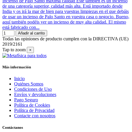
Incienso de Palo Santo máxima calidad Este también es un incienso
de una categoría superior, calidad más alta. Está importado desde
India y os irá la mar de bien para vuestras limpiezas en el que debáis
de usar un incienso de Palo Santo en vuestra casa o negocio. Bueno,
aquí también podéis ver un incienso de muy alta calidad. El mismo
está fabricado con...
Añadir al carrito
Todas las opiniones de producto cumplen con la DIRECTIVA (UE)
2019/2161
Tap to zoom
×
Más información
Inicio
Quiénes Somos
Condiciones de Uso
Envíos y devoluciones
Pago Seguro
Política de Cookies
Política de Privacidad
Contacte con nosotros
Contáctanos