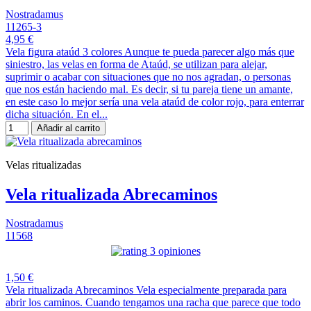
Nostradamus
11265-3
4,95 €
Vela figura ataúd 3 colores Aunque te pueda parecer algo más que
siniestro, las velas en forma de Ataúd, se utilizan para alejar,
suprimir o acabar con situaciones que no nos agradan, o personas
que nos están haciendo mal. Es decir, si tu pareja tiene un amante,
en este caso lo mejor sería una vela ataúd de color rojo, para enterrar
dicha situación. En el...
Añadir al carrito
Velas ritualizadas
Vela ritualizada Abrecaminos
Nostradamus
11568
3 opiniones
1,50 €
Vela ritualizada Abrecaminos Vela especialmente preparada para
abrir los caminos. Cuando tengamos una racha que parece que todo