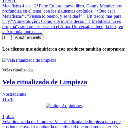
11,50 €
Metafisica 4 en 1 2ª Parte En este nuevo libro, Conny Mendez nos
profundiza en el tema, con los siguientes capítulos: "¿Que es la
Metafísica?", "Piensa lo bueno, y se te dará", "Un tesoro mas para
ti" y "Numerología". Como ella misma decía, "la Metafísica no es
brujería", sino que se basa en el Amor Universal, el bien, la Paz, en
la Armonía, que ella...
Añadir al carrito
Los clientes que adquirieron este producto también compraron:
Velas ritualizadas
Vela ritualizada de Limpieza
Nostradamus
11578
2 opiniones
1,50 €
Vela ritualizada de Limpieza Vela ritualizada de limpieza para que
nos intente ayudar a quitar la negatividad que podamos tener. Es