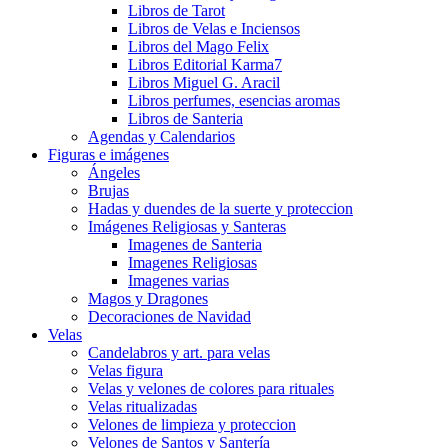
Libros de Tarot
Libros de Velas e Inciensos
Libros del Mago Felix
Libros Editorial Karma7
Libros Miguel G. Aracil
Libros perfumes, esencias aromas
Libros de Santeria
Agendas y Calendarios
Figuras e imágenes
Ángeles
Brujas
Hadas y duendes de la suerte y proteccion
Imágenes Religiosas y Santeras
Imagenes de Santeria
Imagenes Religiosas
Imagenes varias
Magos y Dragones
Decoraciones de Navidad
Velas
Candelabros y art. para velas
Velas figura
Velas y velones de colores para rituales
Velas ritualizadas
Velones de limpieza y proteccion
Velones de Santos y Santería