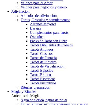
Velones para el Amor
Velones para negocios y dinero
Adivinacion
Artículos de adivinación
Tarots, Oraculos y complementos
Arcanos Mayores
Barajas
Complementos para tarots
Oraculos
Packs de Tarot con Libro
Tarots Dibujantes de Comics
Tarots Antiguos
Tarots Clasicos
Tarots de Fantasia
Tarots de Pintores
Tarots de Visualizacion
Tarots Egipcios
Tarots Eroticos
Tarots Esotericos
Tarots Ilustrativos
Rituales preparados
Magia y Rituales
Artículos de Magía
Agua de florida, aguas de ritual
Tintas, Plumas, papiros o pergaminos y sellos