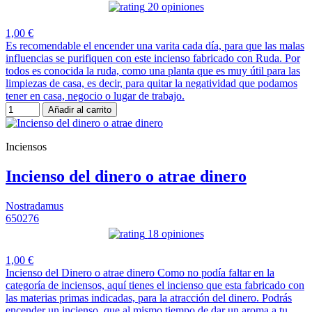
20 opiniones
1,00 €
Es recomendable el encender una varita cada día, para que las malas
influencias se purifiquen con este incienso fabricado con Ruda. Por
todos es conocida la ruda, como una planta que es muy útil para las
limpiezas de casa, es decir, para quitar la negatividad que podamos
tener en casa, negocio o lugar de trabajo.
Añadir al carrito
Inciensos
Incienso del dinero o atrae dinero
Nostradamus
650276
18 opiniones
1,00 €
Incienso del Dinero o atrae dinero Como no podía faltar en la
categoría de inciensos, aquí tienes el incienso que esta fabricado con
las materias primas indicadas, para la atracción del dinero. Podrás
encender un incienso, que al mismo tiempo de dar un aroma a tu