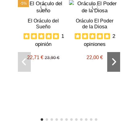
-5%
El Oráculo del
Oráculo El Poder
Sueño
de la Diosa
1
2
opinión
opiniones
22,71 €
22,00 €
Po
23,90 €
woman
a