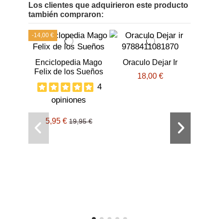
Los clientes que adquirieron este producto
también compraron:
-14,00 €
-5%
Enciclopedia Mago
Oraculo Dejar Ir
Felix de los Sueños
18,00 €
4
opiniones
5,95 €
Arca
19,95 €
G
o
18,