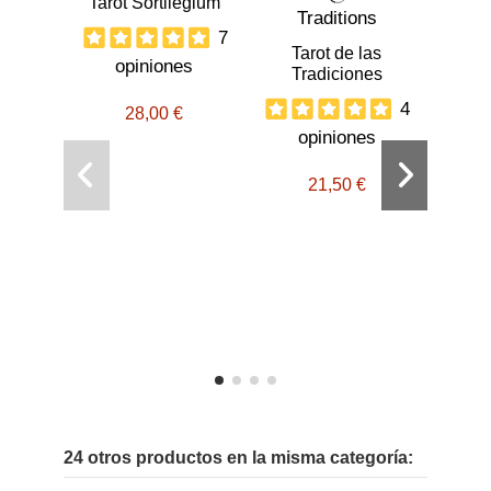
Tarot Sortilegium
7
Tarot de las
opiniones
Tradiciones
4
28,00 €
opiniones
Taro
21,50 €
o
24 otros productos en la misma categoría: