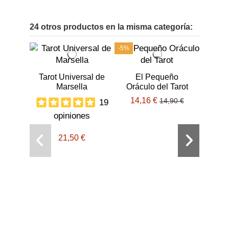
24 otros productos en la misma categoría:
-5%
-5%
Tarot Universal de
El Pequeño
Marsella
Oráculo del Tarot
14,16 €
14,90 €
19
opiniones
Fue
21,50 €
Taro
16,