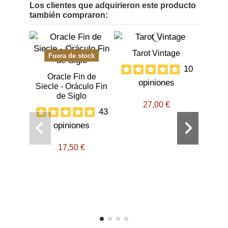
Los clientes que adquirieron este producto
también compraron:
Tarot Vintage
Fuera de stock
10
Oracle Fin de
opiniones
Siecle - Oráculo Fin
de Siglo
27,00 €
43
opiniones
Ek
17,50 €
o