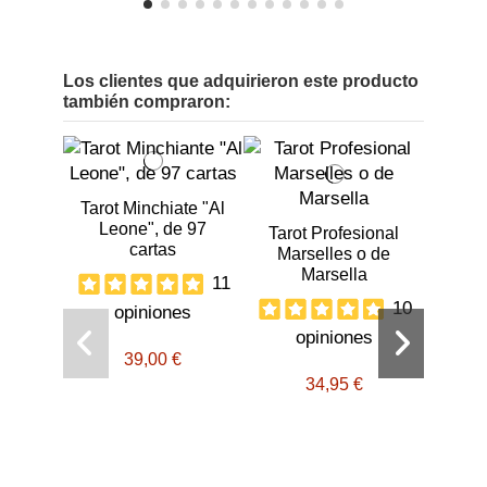
Los clientes que adquirieron este producto
también compraron:
Tarot Minchiate "Al
Leone", de 97
Tarot Profesional
cartas
Marselles o de
Marsella
11
10
opiniones
opiniones
Incie
39,00 €
34,95 €
o