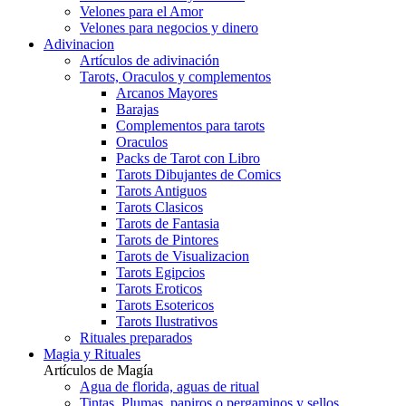
Velones para el Amor
Velones para negocios y dinero
Adivinacion
Artículos de adivinación
Tarots, Oraculos y complementos
Arcanos Mayores
Barajas
Complementos para tarots
Oraculos
Packs de Tarot con Libro
Tarots Dibujantes de Comics
Tarots Antiguos
Tarots Clasicos
Tarots de Fantasia
Tarots de Pintores
Tarots de Visualizacion
Tarots Egipcios
Tarots Eroticos
Tarots Esotericos
Tarots Ilustrativos
Rituales preparados
Magia y Rituales
Artículos de Magía
Agua de florida, aguas de ritual
Tintas, Plumas, papiros o pergaminos y sellos