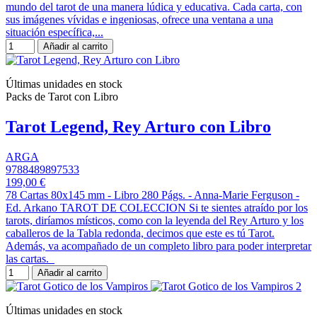
mundo del tarot de una manera lúdica y educativa. Cada carta, con
sus imágenes vívidas e ingeniosas, ofrece una ventana a una
situación específica,...
Añadir al carrito
Últimas unidades en stock
Packs de Tarot con Libro
Tarot Legend, Rey Arturo con Libro
ARGA
9788489897533
199,00 €
78 Cartas 80x145 mm - Libro 280 Págs. - Anna-Marie Ferguson -
Ed. Arkano TAROT DE COLECCION Si te sientes atraído por los
tarots, diríamos místicos, como con la leyenda del Rey Arturo y los
caballeros de la Tabla redonda, decimos que este es tú Tarot.
Además, va acompañado de un completo libro para poder interpretar
las cartas.
Añadir al carrito
Últimas unidades en stock