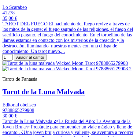
Lo Scarabeo
41278
35,00 €
TAROT DEL FUEGO El nacimiento del fuego revive a través de
los mitos de la gente: el fuego sagrado de las religiones, el fuego del
sacrificio pagano, el fuego del conocimiento. En el torbellino de las
llamas estamos en contacto con los misterios de la creación y la
destrucción, iluminando nuestras mentes con una chispa de
conocimiento. Un tarot nuevo,...
Añadir al carrito
Tarots de Fantasia
Tarot de la Luna Malvada
Editorial obelisco
9788865279908
30,00 €
Tarot de la Luna Malvada 🌿La Rueda del Año: La Aventura de la
Joven Bruja✨ Prepárate para emprender un viaje mágico y lleno de
encanto.🌙Una joven bruja curiosa y valiente, se aventura a recorrer