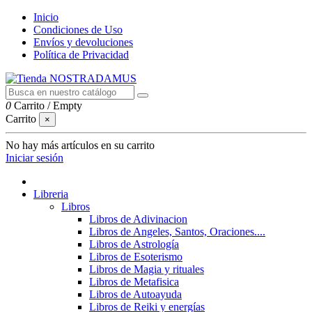
Inicio
Condiciones de Uso
Envíos y devoluciones
Política de Privacidad
0
Carrito
/
Empty
Carrito
×
No hay más artículos en su carrito
Iniciar sesión
Libreria
Libros
Libros de Adivinacion
Libros de Angeles, Santos, Oraciones....
Libros de Astrología
Libros de Esoterismo
Libros de Magia y rituales
Libros de Metafisica
Libros de Autoayuda
Libros de Reiki y energías