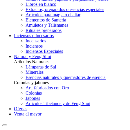
Libros en blanco
Extractos, preparados o esencias especiales
Artículos para magia o el altar
Elementos de Santeria
Amuletos y Talismanes
Rituales preparados
Inciensos e Incesarios
Incensarios
Inciensos
Inciensos Especiales
Natural y Feng Shui
Articulos Naturales
Lámparas de Sal
Minerales
Esencias naturales y quemadores de esencia
Colonias y jabones
Art. fabricados con Oro
Colonias
Jabones
Articulos Tibetanos y de Feng Shui
Ofertas
Venta al mayor