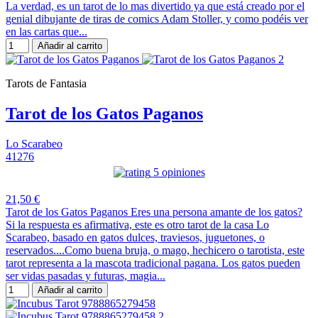
La verdad, es un tarot de lo mas divertido ya que está creado por el
genial dibujante de tiras de comics Adam Stoller, y como podéis ver
en las cartas que...
Añadir al carrito
Tarots de Fantasia
Tarot de los Gatos Paganos
Lo Scarabeo
41276
5 opiniones
21,50 €
Tarot de los Gatos Paganos Eres una persona amante de los gatos?
Si la respuesta es afirmativa, este es otro tarot de la casa Lo
Scarabeo, basado en gatos dulces, traviesos, juguetones, o
reservados....Como buena bruja, o mago, hechicero o tarotista, este
tarot representa a la mascota tradicional pagana. Los gatos pueden
ser vidas pasadas y futuras, magia...
Añadir al carrito