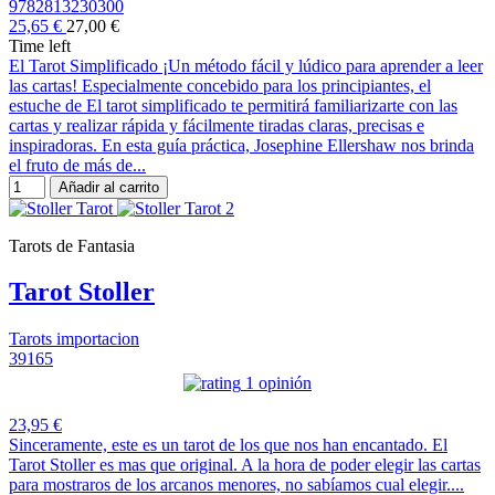
9782813230300
25,65 €
27,00 €
Time left
El Tarot Simplificado ¡Un método fácil y lúdico para aprender a leer
las cartas! Especialmente concebido para los principiantes, el
estuche de El tarot simplificado te permitirá familiarizarte con las
cartas y realizar rápida y fácilmente tiradas claras, precisas e
inspiradoras. En esta guía práctica, Josephine Ellershaw nos brinda
el fruto de más de...
Añadir al carrito
Tarots de Fantasia
Tarot Stoller
Tarots importacion
39165
1 opinión
23,95 €
Sinceramente, este es un tarot de los que nos han encantado. El
Tarot Stoller es mas que original. A la hora de poder elegir las cartas
para mostraros de los arcanos menores, no sabíamos cual elegir....