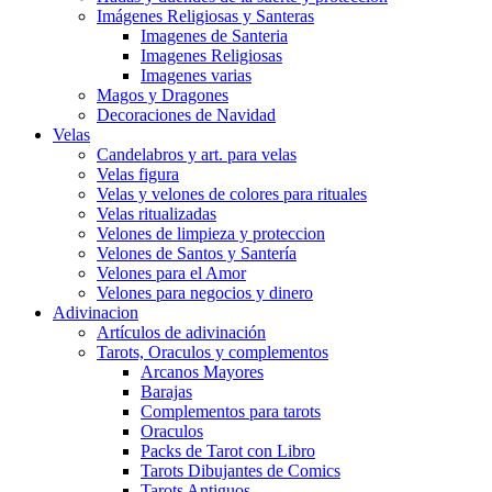
Imágenes Religiosas y Santeras
Imagenes de Santeria
Imagenes Religiosas
Imagenes varias
Magos y Dragones
Decoraciones de Navidad
Velas
Candelabros y art. para velas
Velas figura
Velas y velones de colores para rituales
Velas ritualizadas
Velones de limpieza y proteccion
Velones de Santos y Santería
Velones para el Amor
Velones para negocios y dinero
Adivinacion
Artículos de adivinación
Tarots, Oraculos y complementos
Arcanos Mayores
Barajas
Complementos para tarots
Oraculos
Packs de Tarot con Libro
Tarots Dibujantes de Comics
Tarots Antiguos