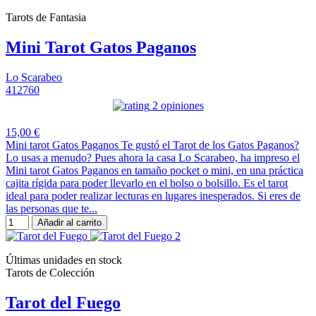
Tarots de Fantasia
Mini Tarot Gatos Paganos
Lo Scarabeo
412760
2 opiniones
15,00 €
Mini tarot Gatos Paganos Te gustó el Tarot de los Gatos Paganos?
Lo usas a menudo? Pues ahora la casa Lo Scarabeo, ha impreso el
Mini tarot Gatos Paganos en tamaño pocket o mini, en una práctica
cajita rígida para poder llevarlo en el bolso o bolsillo. Es el tarot
ideal para poder realizar lecturas en lugares inesperados. Si eres de
las personas que te...
Añadir al carrito
Últimas unidades en stock
Tarots de Colección
Tarot del Fuego