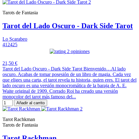
Tarots de Fantasia
Tarot del Lado Oscuro - Dark Side Tarot
Lo Scarabeo
412425
2 opiniones
21,50 €
Tarot del Lado Oscuro - Dark Side Tarot Bienvenido…Al lado
oscuro. Acabas de tomar posesión de un libro de magia. Cada vez
que eliges una carta, el tarot revela tu historia, quien eres. El tarot del
lado oscuro es una versión monocromática de la baraja de A. E.
Waite original de 1909. Corrado Roi ha creado una versión
monocolor del tarot más famoso del...
Añadir al carrito
Tarot Rachkman
Tarots de Fantasia
Tarot Rackhman