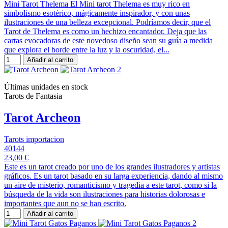
Mini Tarot Thelema El Mini tarot Thelema es muy rico en
simbolismo esotérico, mágicamente inspirador, y con unas
ilustraciones de una belleza excepcional. Podríamos decir, que el
Tarot de Thelema es como un hechizo encantador. Deja que las
cartas evocadoras de este novedoso diseño sean su guía a medida
que explora el borde entre la luz y la oscuridad, el...
Añadir al carrito
Últimas unidades en stock
Tarots de Fantasia
Tarot Archeon
Tarots importacion
40144
23,00 €
Este es un tarot creado por uno de los grandes ilustradores y artistas
gráficos. Es un tarot basado en su larga experiencia, dando al mismo
un aire de misterio, romanticismo y tragedia a este tarot, como si la
búsqueda de la vida son ilustraciones para historias dolorosas e
importantes que aun no se han escrito.
Añadir al carrito