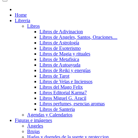
Home
Libreria
Libros
Libros de Adivinacion
Libros de Angeles, Santos, Oraciones....
Libros de Astrología
Libros de Esoterismo
Libros de Magia y rituales
Libros de Metafisica
Libros de Autoayuda
Libros de Reiki y energías
Libros de Tarot
Libros de Velas e Inciensos
Libros del Mago Felix
Libros Editorial Karma7
Libros Miguel G. Aracil
Libros perfumes, esencias aromas
Libros de Santeria
Agendas y Calendarios
Figuras e imágenes
Ángeles
Brujas
Hadas y duendes de la suerte y proteccion