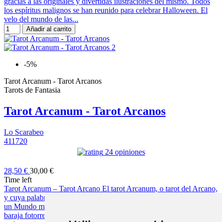
gracias a las originales y divertidas ilustraciones del mismo. Todos
los espíritus malignos se han reunido para celebrar Halloween. El
velo del mundo de las...
Añadir al carrito
-5%
Tarot Arcanum - Tarot Arcanos
Tarots de Fantasia
Tarot Arcanum - Tarot Arcanos
Lo Scarabeo
411720
24 opiniones
28,50 €
30,00 €
Time left
Tarot Arcanum – Tarot Arcano El tarot Arcanum, o tarot del Arcano,
y cuya palabra evoca ideas profundas y oscuras; misterios, secretos,
un Mundo místico repleto de criaturas imaginarias. Este novedosa
baraja fotorrealista será un buen compañero que te ayudará a entrar