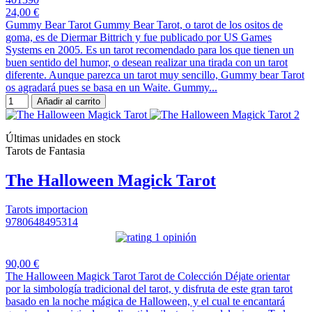
24,00 €
Gummy Bear Tarot Gummy Bear Tarot, o tarot de los ositos de
goma, es de Diermar Bittrich y fue publicado por US Games
Systems en 2005. Es un tarot recomendado para los que tienen un
buen sentido del humor, o desean realizar una tirada con un tarot
diferente. Aunque parezca un tarot muy sencillo, Gummy bear Tarot
os agradará pues se basa en un Waite. Gummy...
Añadir al carrito
Últimas unidades en stock
Tarots de Fantasia
The Halloween Magick Tarot
Tarots importacion
9780648495314
1 opinión
90,00 €
The Halloween Magick Tarot Tarot de Colección Déjate orientar
por la simbología tradicional del tarot, y disfruta de este gran tarot
basado en la noche mágica de Halloween, y el cual te encantará