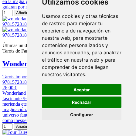
Utilizamos cookies
en la magia y el misterio del tarot. Sus esplendidas imágenes te
guiaran por nuevos...
Añadir al carrito
Usamos cookies y otras técnicas
de rastreo para mejorar tu
experiencia de navegación en
nuestra web, para mostrarte
contenidos personalizados y
Últimas unidades en stock
Tarots de Fantasia
anuncios adecuados, para analizar
el tráfico en nuestra web y para
Wonderland Tarot
comprender de donde llegan
nuestros visitantes.
Tarots importacion
9781572818798
26,00 €
Aceptar
Wonderland Tarot ✨ Sumérgete en una lectura tan loca como
fascinante ✨ Prepárate para cruzar el espejo y entrar en una
Rechazar
merienda eterna donde el tarot se sirve con té, ironía y mucha
imaginación. El Tarot del País de las Maravillas te invita a barajar el
Configurar
universo fantástico de Lewis Carroll con una baraja tan encantadora
como inesperada. En esta colección...
Añadir al carrito