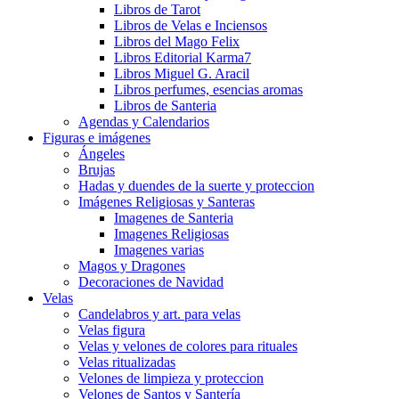
Libros de Tarot
Libros de Velas e Inciensos
Libros del Mago Felix
Libros Editorial Karma7
Libros Miguel G. Aracil
Libros perfumes, esencias aromas
Libros de Santeria
Agendas y Calendarios
Figuras e imágenes
Ángeles
Brujas
Hadas y duendes de la suerte y proteccion
Imágenes Religiosas y Santeras
Imagenes de Santeria
Imagenes Religiosas
Imagenes varias
Magos y Dragones
Decoraciones de Navidad
Velas
Candelabros y art. para velas
Velas figura
Velas y velones de colores para rituales
Velas ritualizadas
Velones de limpieza y proteccion
Velones de Santos y Santería