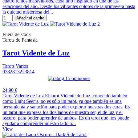
cuatro reinos maravillosos, cada uno inspirado en una de las
estaciones del año. Desde los vibrantes colores de la primavera hasta
la quietud misteriosa del...
Añadir al carrito
Fuera de stock
Tarots de Fantasia
Tarot Vidente de Luz
Tarots Varios
9782813223814
15 opiniones
24,90 €
Tarot Vidente de Luz El tarot Vidente de Luz, conocido también
como Light Seer’s, no es sólo un tarot, ya que también es una
herramienta y sanación para poder explorar nuestras dos caras. Es
un tarot que expresa los dos lados de nuestro ser, el de luz y el
oscuro, para poder aprender de ambos. Es un tarot que nos puede
ayudar a comprender nuestro lado o...
View