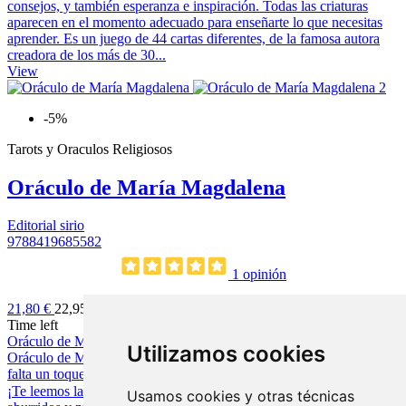
consejos, y también esperanza e inspiración. Todas las criaturas
aparecen en el momento adecuado para enseñarte lo que necesitas
aprender. Es un juego de 44 cartas diferentes, de la famosa autora
creadora de los más de 30...
View
-5%
Tarots y Oraculos Religiosos
Oráculo de María Magdalena
Editorial sirio
9788419685582
1 opinión
21,80 €
22,95 €
Time left
Oráculo de Maria Magdalena ✨¡Despierta tu magia interior con el
Utilizamos cookies
Oráculo de María Magdalena!📜 ¿Sientes que a tu rutina espiritual le
falta un toque de amor radical y un poquito menos de drama mental?
¡Te leemos la mente! (Y el alma también 😉). Olvídate de los textos
Usamos cookies y otras técnicas