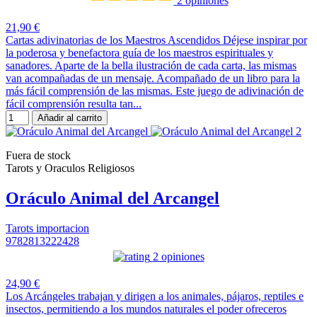
2 opiniones
21,90 €
Cartas adivinatorias de los Maestros Ascendidos Déjese inspirar por
la poderosa y benefactora guía de los maestros espirituales y
sanadores. Aparte de la bella ilustración de cada carta, las mismas
van acompañadas de un mensaje. Acompañado de un libro para la
más fácil comprensión de las mismas. Este juego de adivinación de
fácil comprensión resulta tan...
Añadir al carrito
Fuera de stock
Tarots y Oraculos Religiosos
Oráculo Animal del Arcangel
Tarots importacion
9782813222428
2 opiniones
24,90 €
Los Arcángeles trabajan y dirigen a los animales, pájaros, reptiles e
insectos, permitiendo a los mundos naturales el poder ofreceros