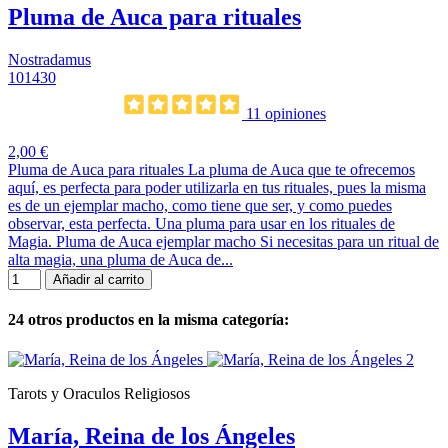
Pluma de Auca para rituales
Nostradamus
101430
11 opiniones
2,00 €
Pluma de Auca para rituales La pluma de Auca que te ofrecemos
aquí, es perfecta para poder utilizarla en tus rituales, pues la misma
es de un ejemplar macho, como tiene que ser, y como puedes
observar, esta perfecta. Una pluma para usar en los rituales de
Magia. Pluma de Auca ejemplar macho Si necesitas para un ritual de
alta magia, una pluma de Auca de...
Añadir al carrito
24 otros productos en la misma categoría:
Tarots y Oraculos Religiosos
María, Reina de los Ángeles