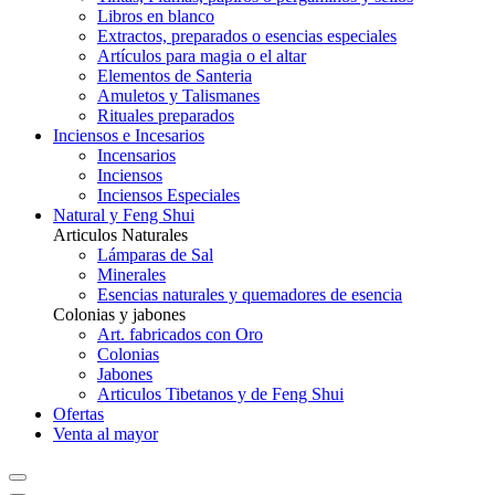
Libros en blanco
Extractos, preparados o esencias especiales
Artículos para magia o el altar
Elementos de Santeria
Amuletos y Talismanes
Rituales preparados
Inciensos e Incesarios
Incensarios
Inciensos
Inciensos Especiales
Natural y Feng Shui
Articulos Naturales
Lámparas de Sal
Minerales
Esencias naturales y quemadores de esencia
Colonias y jabones
Art. fabricados con Oro
Colonias
Jabones
Articulos Tibetanos y de Feng Shui
Ofertas
Venta al mayor