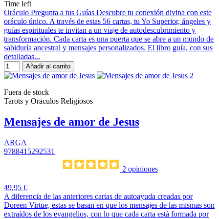
Time left
Oráculo Pregunta a tus Guías Descubre tu conexión divina con este
oráculo único. A través de estas 56 cartas, tu Yo Superior, ángeles y
guías espirituales te invitan a un viaje de autodescubrimiento y
transformación. Cada carta es una puerta que se abre a un mundo de
sabiduría ancestral y mensajes personalizados. El libro guía, con sus
detalladas...
Añadir al carrito
Fuera de stock
Tarots y Oraculos Religiosos
Mensajes de amor de Jesus
ARGA
9788415292531
2 opiniones
49,95 €
A diferencia de las anteriores cartas de autoayuda creadas por
Doreen Virtue, estas se basan en que los mensajes de las mismas son
extraídos de los evangelios, con lo que cada carta está formada por