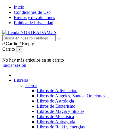
Inicio
Condiciones de Uso
Envíos y devoluciones
Política de Privacidad
0
Carrito
/
Empty
Carrito
×
No hay más artículos en su carrito
Iniciar sesión
Libreria
Libros
Libros de Adivinacion
Libros de Angeles, Santos, Oraciones....
Libros de Astrología
Libros de Esoterismo
Libros de Magia y rituales
Libros de Metafisica
Libros de Autoayuda
Libros de Reiki y energías