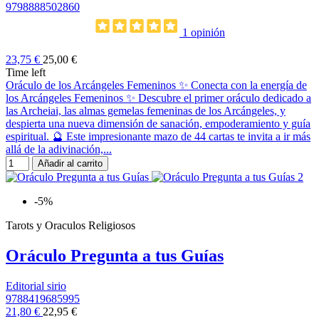
9798888502860
1 opinión
23,75 €
25,00 €
Time left
Oráculo de los Arcángeles Femeninos ✨ Conecta con la energía de
los Arcángeles Femeninos ✨ Descubre el primer oráculo dedicado a
las Archeiai, las almas gemelas femeninas de los Arcángeles, y
despierta una nueva dimensión de sanación, empoderamiento y guía
espiritual. 🔮 Este impresionante mazo de 44 cartas te invita a ir más
allá de la adivinación,...
Añadir al carrito
-5%
Tarots y Oraculos Religiosos
Oráculo Pregunta a tus Guías
Editorial sirio
9788419685995
21,80 €
22,95 €