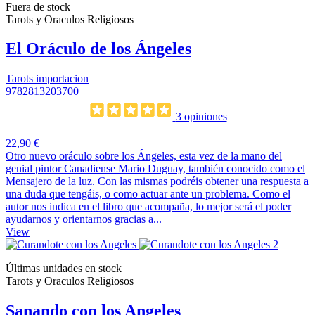
Fuera de stock
Tarots y Oraculos Religiosos
El Oráculo de los Ángeles
Tarots importacion
9782813203700
3 opiniones
22,90 €
Otro nuevo oráculo sobre los Ángeles, esta vez de la mano del
genial pintor Canadiense Mario Duguay, también conocido como el
Mensajero de la luz. Con las mismas podréis obtener una respuesta a
una duda que tengáis, o como actuar ante un problema. Como el
autor nos indica en el libro que acompaña, lo mejor será el poder
ayudarnos y orientarnos gracias a...
View
Últimas unidades en stock
Tarots y Oraculos Religiosos
Sanando con los Angeles