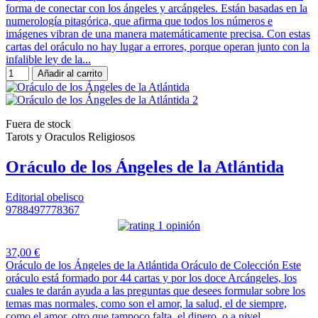
forma de conectar con los ángeles y arcángeles. Están basadas en la
numerología pitagórica, que afirma que todos los números e
imágenes vibran de una manera matemáticamente precisa. Con estas
cartas del oráculo no hay lugar a errores, porque operan junto con la
infalible ley de la...
Añadir al carrito
Fuera de stock
Tarots y Oraculos Religiosos
Oráculo de los Ángeles de la Atlántida
Editorial obelisco
9788497778367
1 opinión
37,00 €
Oráculo de los Ángeles de la Atlántida Oráculo de Colección Este
oráculo está formado por 44 cartas y por los doce Arcángeles, los
cuales te darán ayuda a las preguntas que desees formular sobre los
temas mas normales, como son el amor, la salud, el de siempre,
como el amor, otro que tampoco falta, el dinero, o a nivel