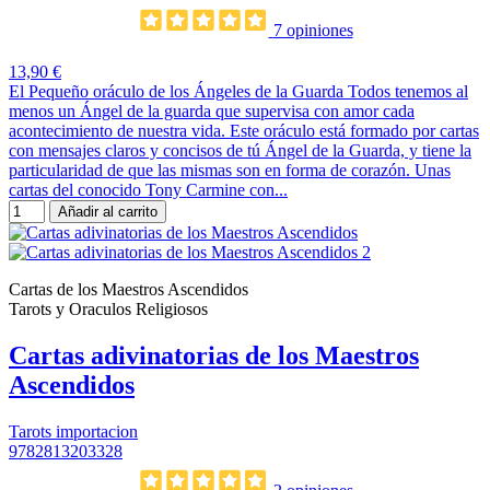
7 opiniones
13,90 €
El Pequeño oráculo de los Ángeles de la Guarda Todos tenemos al
menos un Ángel de la guarda que supervisa con amor cada
acontecimiento de nuestra vida. Este oráculo está formado por cartas
con mensajes claros y concisos de tú Ángel de la Guarda, y tiene la
particularidad de que las mismas son en forma de corazón. Unas
cartas del conocido Tony Carmine con...
Añadir al carrito
Cartas de los Maestros Ascendidos
Tarots y Oraculos Religiosos
Cartas adivinatorias de los Maestros
Ascendidos
Tarots importacion
9782813203328