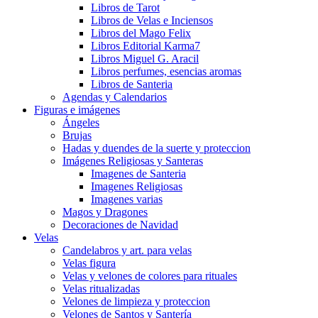
Libros de Tarot
Libros de Velas e Inciensos
Libros del Mago Felix
Libros Editorial Karma7
Libros Miguel G. Aracil
Libros perfumes, esencias aromas
Libros de Santeria
Agendas y Calendarios
Figuras e imágenes
Ángeles
Brujas
Hadas y duendes de la suerte y proteccion
Imágenes Religiosas y Santeras
Imagenes de Santeria
Imagenes Religiosas
Imagenes varias
Magos y Dragones
Decoraciones de Navidad
Velas
Candelabros y art. para velas
Velas figura
Velas y velones de colores para rituales
Velas ritualizadas
Velones de limpieza y proteccion
Velones de Santos y Santería