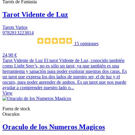
Tarots de Fantasia
Tarot Vidente de Luz
Tarots Varios
9782813223814
15 opiniones
24,90 €
Tarot Vidente de Luz El tarot Vidente de Luz, conocido también
como Light Seer’s, no es sólo un tarot, ya que también es una
herramienta y sanación para poder explorar nuestras dos caras. Es
un tarot que expresa los dos lados de nuestro ser, el de luz y el
oscuro, para poder aprender de ambos. Es un tarot que nos puede
ayudar a comprender nuestro lado o...
View
Fuera de stock
Oraculos
Oraculo de los Numeros Magicos