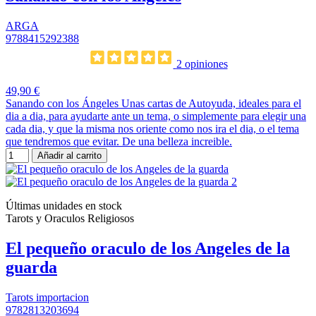
ARGA
9788415292388
2 opiniones
49,90 €
Sanando con los Ángeles Unas cartas de Autoyuda, ideales para el
dia a dia, para ayudarte ante un tema, o simplemente para elegir una
cada dia, y que la misma nos oriente como nos ira el dia, o el tema
que tendremos que evitar. De una belleza increible.
Añadir al carrito
Últimas unidades en stock
Tarots y Oraculos Religiosos
El pequeño oraculo de los Angeles de la
guarda
Tarots importacion
9782813203694