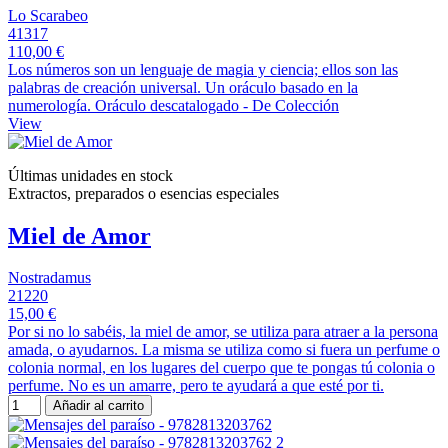
Lo Scarabeo
41317
110,00 €
Los números son un lenguaje de magia y ciencia; ellos son las
palabras de creación universal. Un oráculo basado en la
numerología. Oráculo descatalogado - De Colección
View
Últimas unidades en stock
Extractos, preparados o esencias especiales
Miel de Amor
Nostradamus
21220
15,00 €
Por si no lo sabéis, la miel de amor, se utiliza para atraer a la persona
amada, o ayudarnos. La misma se utiliza como si fuera un perfume o
colonia normal, en los lugares del cuerpo que te pongas tú colonia o
perfume. No es un amarre, pero te ayudará a que esté por ti.
Añadir al carrito