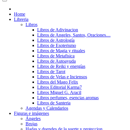
Home
Libreria
Libros
Libros de Adivinacion
Libros de Angeles, Santos, Oraciones....
Libros de Astrología
Libros de Esoterismo
Libros de Magia y rituales
Libros de Metafisica
Libros de Autoayuda
Libros de Reiki y energías
Libros de Tarot
Libros de Velas e Inciensos
Libros del Mago Felix
Libros Editorial Karma7
Libros Miguel G. Aracil
Libros perfumes, esencias aromas
Libros de Santeria
Agendas y Calendarios
Figuras e imágenes
Ángeles
Brujas
Hadas y duendes de la suerte y proteccion