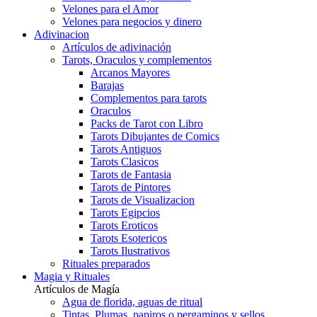
Velones para el Amor
Velones para negocios y dinero
Adivinacion
Artículos de adivinación
Tarots, Oraculos y complementos
Arcanos Mayores
Barajas
Complementos para tarots
Oraculos
Packs de Tarot con Libro
Tarots Dibujantes de Comics
Tarots Antiguos
Tarots Clasicos
Tarots de Fantasia
Tarots de Pintores
Tarots de Visualizacion
Tarots Egipcios
Tarots Eroticos
Tarots Esotericos
Tarots Ilustrativos
Rituales preparados
Magia y Rituales
Artículos de Magía
Agua de florida, aguas de ritual
Tintas, Plumas, papiros o pergaminos y sellos