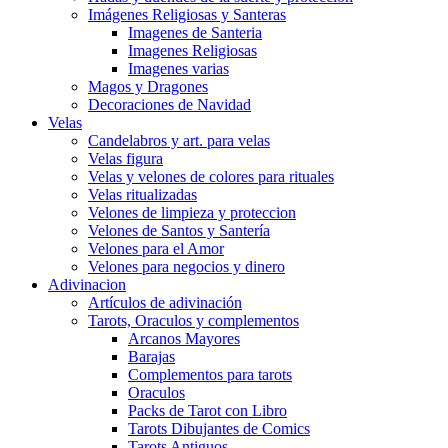
Imágenes Religiosas y Santeras
Imagenes de Santeria
Imagenes Religiosas
Imagenes varias
Magos y Dragones
Decoraciones de Navidad
Velas
Candelabros y art. para velas
Velas figura
Velas y velones de colores para rituales
Velas ritualizadas
Velones de limpieza y proteccion
Velones de Santos y Santería
Velones para el Amor
Velones para negocios y dinero
Adivinacion
Artículos de adivinación
Tarots, Oraculos y complementos
Arcanos Mayores
Barajas
Complementos para tarots
Oraculos
Packs de Tarot con Libro
Tarots Dibujantes de Comics
Tarots Antiguos