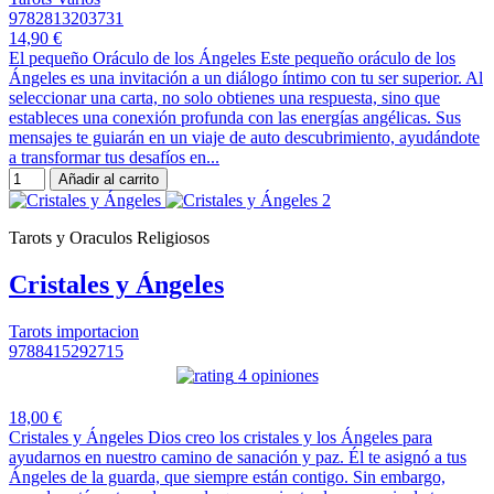
9782813203731
14,90 €
El pequeño Oráculo de los Ángeles Este pequeño oráculo de los
Ángeles es una invitación a un diálogo íntimo con tu ser superior. Al
seleccionar una carta, no solo obtienes una respuesta, sino que
estableces una conexión profunda con las energías angélicas. Sus
mensajes te guiarán en un viaje de auto descubrimiento, ayudándote
a transformar tus desafíos en...
Añadir al carrito
Tarots y Oraculos Religiosos
Cristales y Ángeles
Tarots importacion
9788415292715
4 opiniones
18,00 €
Cristales y Ángeles Dios creo los cristales y los Ángeles para
ayudarnos en nuestro camino de sanación y paz. Él te asignó a tus
Ángeles de la guarda, que siempre están contigo. Sin embargo,