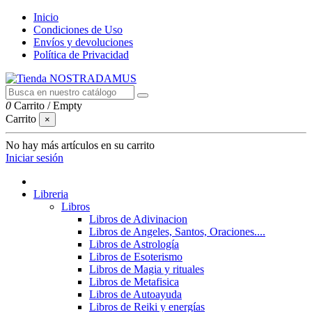
Inicio
Condiciones de Uso
Envíos y devoluciones
Política de Privacidad
0
Carrito
/
Empty
Carrito
×
No hay más artículos en su carrito
Iniciar sesión
Libreria
Libros
Libros de Adivinacion
Libros de Angeles, Santos, Oraciones....
Libros de Astrología
Libros de Esoterismo
Libros de Magia y rituales
Libros de Metafisica
Libros de Autoayuda
Libros de Reiki y energías