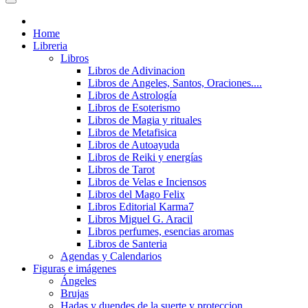
Home
Libreria
Libros
Libros de Adivinacion
Libros de Angeles, Santos, Oraciones....
Libros de Astrología
Libros de Esoterismo
Libros de Magia y rituales
Libros de Metafisica
Libros de Autoayuda
Libros de Reiki y energías
Libros de Tarot
Libros de Velas e Inciensos
Libros del Mago Felix
Libros Editorial Karma7
Libros Miguel G. Aracil
Libros perfumes, esencias aromas
Libros de Santeria
Agendas y Calendarios
Figuras e imágenes
Ángeles
Brujas
Hadas y duendes de la suerte y proteccion