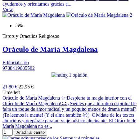
ayudarnos y orientarnos gracias a...
View
-5%
Tarots y Oraculos Religiosos
Oráculo de María Magdalena
Editorial sirio
9788419685582
1 opinión
21,80 €
22,95 €
Time left
Oráculo de Maria Magdalena ✨¡Despierta tu magia interior con el
Oráculo de María Magdalena!📜 ¿Sientes que a tu rutina espiritual le
falta un toque de amor radical y un poquito menos de drama mental?
¡Te leemos la mente! (Y el alma también 😉). Olvídate de los textos
aburridos y prepárate para un viaje místico alucinante. El Oráculo de
María Magdalena no es...
Añadir al carrito