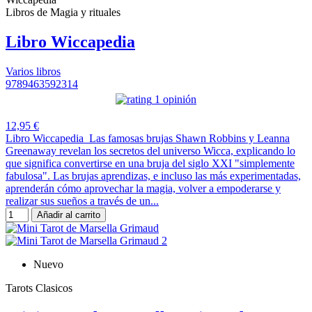
Libros de Magia y rituales
Libro Wiccapedia
Varios libros
9789463592314
1 opinión
12,95 €
Libro Wiccapedia Las famosas brujas Shawn Robbins y Leanna
Greenaway revelan los secretos del universo Wicca, explicando lo
que significa convertirse en una bruja del siglo XXI "simplemente
fabulosa". Las brujas aprendizas, e incluso las más experimentadas,
aprenderán cómo aprovechar la magia, volver a empoderarse y
realizar sus sueños a través de un...
Añadir al carrito
Nuevo
Tarots Clasicos