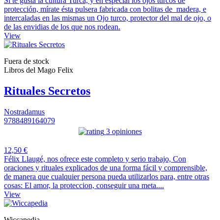
Si te gusta la cultura Turca, y en especial los ojos turcos de
protección, mírate ésta pulsera fabricada con bolitas de madera, e
intercaladas en las mismas un Ojo turco, protector del mal de ojo, o
de las envidias de los que nos rodean.
View
Fuera de stock
Libros del Mago Felix
Rituales Secretos
Nostradamus
9788489164079
3 opiniones
12,50 €
Félix Llaugé, nos ofrece este completo y serio trabajo, Con
oraciones y rituales explicados de una forma fácil y comprensible,
de manera que cualquier persona pueda utilizarlos para, entre otras
cosas: El amor, la proteccion, conseguir una meta....
View
Wiccapedia