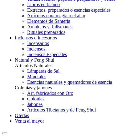
Libros en blanco
Extractos, preparados o esencias especiales
Artículos para magia o el altar
Elementos de Santeria
Amuletos y Talismanes
Rituales preparados
Inciensos e Incesarios
Incensarios
Inciensos
Inciensos Especiales
Natural y Feng Shui
Articulos Naturales
Lámparas de Sal
Minerales
Esencias naturales y quemadores de esencia
Colonias y jabones
Art. fabricados con Oro
Colonias
Jabones
Articulos Tibetanos y de Feng Shui
Ofertas
Venta al mayor