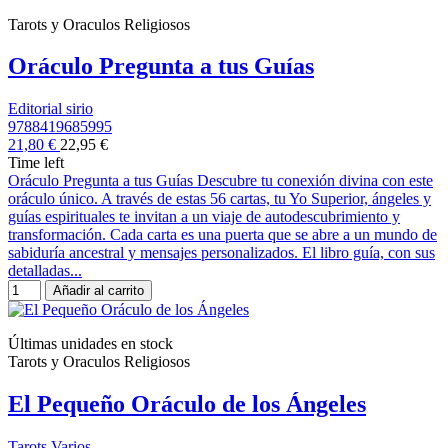
Tarots y Oraculos Religiosos
Oráculo Pregunta a tus Guías
Editorial sirio
9788419685995
21,80 €
22,95 €
Time left
Oráculo Pregunta a tus Guías Descubre tu conexión divina con este
oráculo único. A través de estas 56 cartas, tu Yo Superior, ángeles y
guías espirituales te invitan a un viaje de autodescubrimiento y
transformación. Cada carta es una puerta que se abre a un mundo de
sabiduría ancestral y mensajes personalizados. El libro guía, con sus
detalladas...
Añadir al carrito
Últimas unidades en stock
Tarots y Oraculos Religiosos
El Pequeño Oráculo de los Ángeles
Tarots Varios