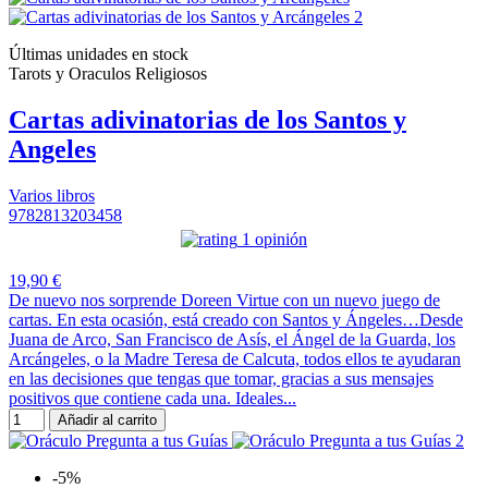
Últimas unidades en stock
Tarots y Oraculos Religiosos
Cartas adivinatorias de los Santos y
Angeles
Varios libros
9782813203458
1 opinión
19,90 €
De nuevo nos sorprende Doreen Virtue con un nuevo juego de
cartas. En esta ocasión, está creado con Santos y Ángeles…Desde
Juana de Arco, San Francisco de Asís, el Ángel de la Guarda, los
Arcángeles, o la Madre Teresa de Calcuta, todos ellos te ayudaran
en las decisiones que tengas que tomar, gracias a sus mensajes
positivos que contiene cada una. Ideales...
Añadir al carrito
-5%