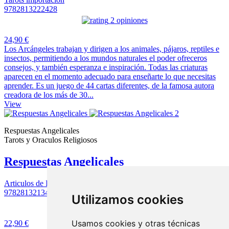
9782813222428
2 opiniones
24,90 €
Los Arcángeles trabajan y dirigen a los animales, pájaros, reptiles e
insectos, permitiendo a los mundos naturales el poder ofreceros
consejos, y también esperanza e inspiración. Todas las criaturas
aparecen en el momento adecuado para enseñarte lo que necesitas
aprender. Es un juego de 44 cartas diferentes, de la famosa autora
creadora de los más de 30...
View
Respuestas Angelicales
Tarots y Oraculos Religiosos
Respuestas Angelicales
Articulos de Importación
9782813213495
Utilizamos cookies
10 opiniones
Usamos cookies y otras técnicas
22,90 €