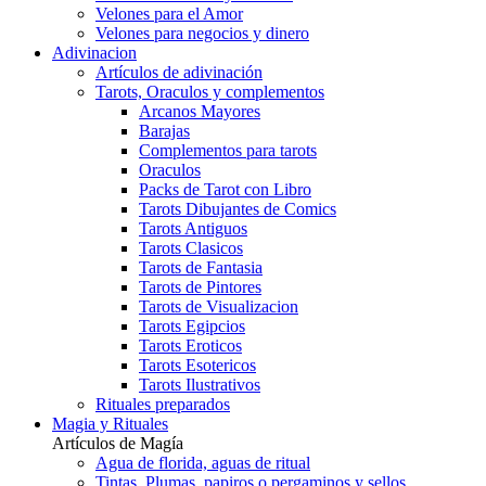
Velones para el Amor
Velones para negocios y dinero
Adivinacion
Artículos de adivinación
Tarots, Oraculos y complementos
Arcanos Mayores
Barajas
Complementos para tarots
Oraculos
Packs de Tarot con Libro
Tarots Dibujantes de Comics
Tarots Antiguos
Tarots Clasicos
Tarots de Fantasia
Tarots de Pintores
Tarots de Visualizacion
Tarots Egipcios
Tarots Eroticos
Tarots Esotericos
Tarots Ilustrativos
Rituales preparados
Magia y Rituales
Artículos de Magía
Agua de florida, aguas de ritual
Tintas, Plumas, papiros o pergaminos y sellos