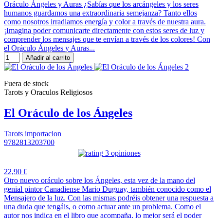
Oráculo Ángeles y Auras ¿Sabías que los arcángeles y los seres
humanos guardamos una extraordinaria semejanza? Tanto ellos
como nosotros irradiamos energía y color a través de nuestra aura.
¡Imagina poder comunicarte directamente con estos seres de luz y
comprender los mensajes que te envían a través de los colores! Con
el Oráculo Ángeles y Auras...
Añadir al carrito
Fuera de stock
Tarots y Oraculos Religiosos
El Oráculo de los Ángeles
Tarots importacion
9782813203700
3 opiniones
22,90 €
Otro nuevo oráculo sobre los Ángeles, esta vez de la mano del
genial pintor Canadiense Mario Duguay, también conocido como el
Mensajero de la luz. Con las mismas podréis obtener una respuesta a
una duda que tengáis, o como actuar ante un problema. Como el
autor nos indica en el libro que acompaña, lo mejor será el poder