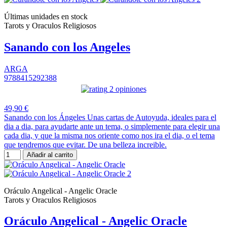
Últimas unidades en stock
Tarots y Oraculos Religiosos
Sanando con los Angeles
ARGA
9788415292388
2 opiniones
49,90 €
Sanando con los Ángeles Unas cartas de Autoyuda, ideales para el
dia a dia, para ayudarte ante un tema, o simplemente para elegir una
cada dia, y que la misma nos oriente como nos ira el dia, o el tema
que tendremos que evitar. De una belleza increible.
Añadir al carrito
Oráculo Angelical - Angelic Oracle
Tarots y Oraculos Religiosos
Oráculo Angelical - Angelic Oracle