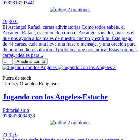
9782813203441
2 opiniones
19,90 €
El Arcángel Rafael, cartas adivinatorias Como todos sabéis, el
Arcángel Rafael, es conocido como el Arcángel sanador, pues es el
que nos ayuda a los males de nuestro cuerpo y espíritu. Este juego
de 44 cartas, cada una lleva una frase o mensaje, y una oración para
dicho remedio o solución al problema que nos indica. Estas son unas
cartas, ideales para...
Añadir al carrito
Fuera de stock
Tarots y Oraculos Religiosos
Jugando con los Angeles-Estuche
Editorial sirio
9788478084838
2 opiniones
21,95 €