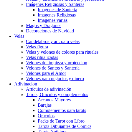
Imágenes Religiosas y Santeras
Imagenes de Santeria
Imagenes Religiosas
Imagenes varias
Magos y Dragones
Decoraciones de Navidad
Velas
Candelabros y art. para velas
Velas figura
Velas y velones de colores para rituales
Velas ritualizadas
Velones de limpieza y proteccion
Velones de Santos y Santería
Velones para el Amor
Velones para negocios y dinero
Adivinacion
Artículos de adivinación
Tarots, Oraculos y complementos
Arcanos Mayores
Barajas
Complementos para tarots
Oraculos
Packs de Tarot con Libro
Tarots Dibujantes de Comics
Tarots Antiguos