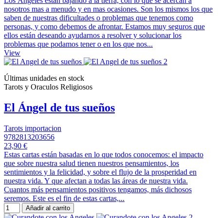
Los Ángeles están bajando a la tierra, con lo que se acercan a
nosotros mas a menudo y en mas ocasiones. Son los mismos los que
saben de nuestras dificultades o problemas que tenemos como
personas, y como debemos de afrontar. Estamos muy seguros que
ellos están deseando ayudarnos a resolver y solucionar los
problemas que podamos tener o en los que nos...
View
Últimas unidades en stock
Tarots y Oraculos Religiosos
El Ángel de tus sueños
Tarots importacion
9782813203656
23,90 €
Estas cartas están basadas en lo que todos conocemos: el impacto
que sobre nuestra salud tienen nuestros pensamientos, los
sentimientos y la felicidad, y sobre el flujo de la prosperidad en
nuestra vida. Y que afectan a todas las áreas de nuestra vida.
Cuantos más pensamientos positivos tengamos, más dichosos
seremos. Este es el fin de estas cartas,...
Añadir al carrito