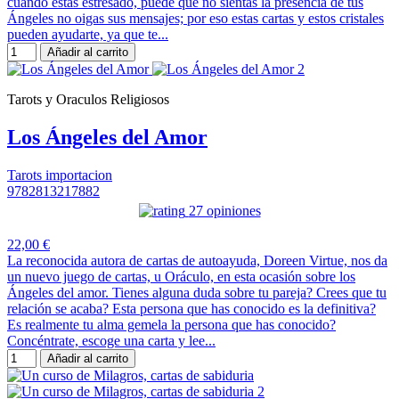
cuando estás estresado, puede que no sientas la presencia de tus
Ángeles no oigas sus mensajes; por eso estas cartas y estos cristales
pueden ayudarte, ya que te...
Añadir al carrito
Tarots y Oraculos Religiosos
Los Ángeles del Amor
Tarots importacion
9782813217882
27 opiniones
22,00 €
La reconocida autora de cartas de autoayuda, Doreen Virtue, nos da
un nuevo juego de cartas, u Oráculo, en esta ocasión sobre los
Ángeles del amor. Tienes alguna duda sobre tu pareja? Crees que tu
relación se acaba? Esta persona que has conocido es la definitiva?
Es realmente tu alma gemela la persona que has conocido?
Concéntrate, escoge una carta y lee...
Añadir al carrito