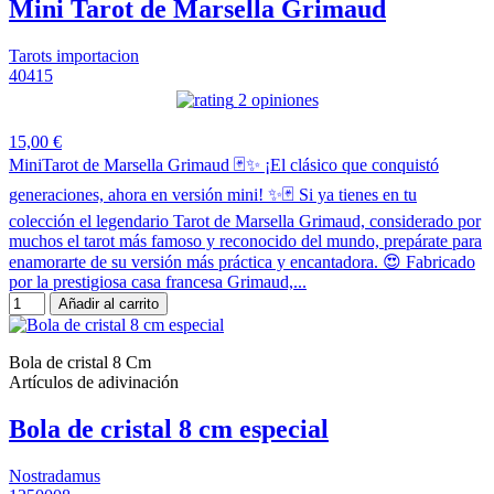
Mini Tarot de Marsella Grimaud
Tarots importacion
40415
2 opiniones
15,00 €
MiniTarot de Marsella Grimaud 🃏✨ ¡El clásico que conquistó
generaciones, ahora en versión mini! ✨🃏 Si ya tienes en tu
colección el legendario Tarot de Marsella Grimaud, considerado por
muchos el tarot más famoso y reconocido del mundo, prepárate para
enamorarte de su versión más práctica y encantadora. 😍 Fabricado
por la prestigiosa casa francesa Grimaud,...
Añadir al carrito
Bola de cristal 8 Cm
Artículos de adivinación
Bola de cristal 8 cm especial
Nostradamus