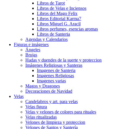
Libros de Tarot
Libros de Velas e Inciensos
Libros del Mago Felix
Libros Editorial Karma7
Libros Miguel G. Aracil
Libros perfumes, esencias aromas
Libros de Santeria
Agendas y Calendarios
Figuras e imágenes
Ángeles
Brujas
Hadas y duendes de la suerte y proteccion
Imágenes Religiosas y Santeras
Imagenes de Santeria
Imagenes Religiosas
Imagenes varias
Magos y Dragones
Decoraciones de Navidad
Velas
Candelabros y art. para velas
Velas figura
Velas y velones de colores para rituales
Velas ritualizadas
Velones de limpieza y proteccion
Velones de Santos y Santería